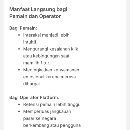
Manfaat Langsung bagi
Pemain dan Operator
Bagi Pemain
:
Interaksi menjadi lebih
intuitif.
Mengurangi kesalahan klik
atau kebingungan saat
memilih fitur.
Meningkatkan kenyamanan
emosional karena merasa
dihargai.
Bagi Operator Platform
:
Retensi pemain lebih tinggi.
Memperluas jangkauan
pasar ke negara
berkembang atau pengguna