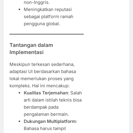
non-Inggris.
Meningkatkan reputasi
sebagai platform ramah
pengguna global.
Tantangan dalam
Implementasi
Meskipun terkesan sederhana,
adaptasi UI berdasarkan bahasa
lokal memerlukan proses yang
kompleks. Hal ini mencakup:
Kualitas Terjemahan
: Salah
arti dalam istilah teknis bisa
berdampak pada
pengalaman bermain.
Dukungan Multiplatform
:
Bahasa harus tampil