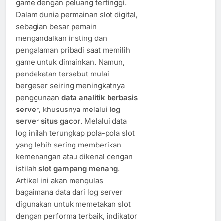
game dengan peluang tertinggi.
Dalam dunia permainan slot digital,
sebagian besar pemain
mengandalkan insting dan
pengalaman pribadi saat memilih
game untuk dimainkan. Namun,
pendekatan tersebut mulai
bergeser seiring meningkatnya
penggunaan
data analitik berbasis
server
, khususnya melalui
log
server situs gacor
. Melalui data
log inilah terungkap pola-pola slot
yang lebih sering memberikan
kemenangan atau dikenal dengan
istilah
slot gampang menang
.
Artikel ini akan mengulas
bagaimana data dari log server
digunakan untuk memetakan slot
dengan performa terbaik, indikator