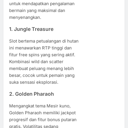
untuk mendapatkan pengalaman
bermain yang maksimal dan
menyenangkan.
1.
Jungle Treasure
Slot bertema petualangan di hutan
ini menawarkan RTP tinggi dan
fitur free spins yang sering aktif.
Kombinasi wild dan scatter
membuat peluang menang lebih
besar, cocok untuk pemain yang
suka sensasi eksplorasi.
2.
Golden Pharaoh
Mengangkat tema Mesir kuno,
Golden Pharaoh memiliki jackpot
progresif dan fitur bonus putaran
gratis. Volatilitas sedang