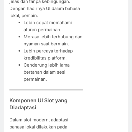
jelas dan tanpa kebingungan.
Dengan hadirnya UI dalam bahasa
lokal, pemain:
Lebih cepat memahami
aturan permainan.
Merasa lebih terhubung dan
nyaman saat bermain.
Lebih percaya terhadap
kredibilitas platform.
Cenderung lebih lama
bertahan dalam sesi
permainan.
Komponen UI Slot yang
Diadaptasi
Dalam slot modern, adaptasi
bahasa lokal dilakukan pada