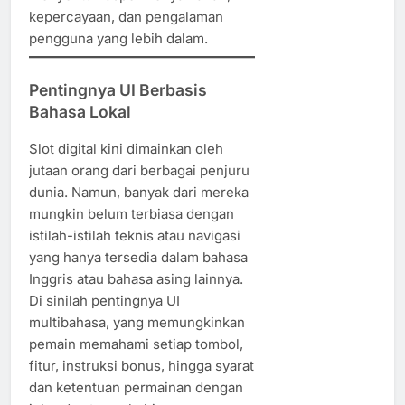
kepercayaan, dan pengalaman
pengguna yang lebih dalam.
Pentingnya UI Berbasis
Bahasa Lokal
Slot digital kini dimainkan oleh
jutaan orang dari berbagai penjuru
dunia. Namun, banyak dari mereka
mungkin belum terbiasa dengan
istilah-istilah teknis atau navigasi
yang hanya tersedia dalam bahasa
Inggris atau bahasa asing lainnya.
Di sinilah pentingnya UI
multibahasa, yang memungkinkan
pemain memahami setiap tombol,
fitur, instruksi bonus, hingga syarat
dan ketentuan permainan dengan