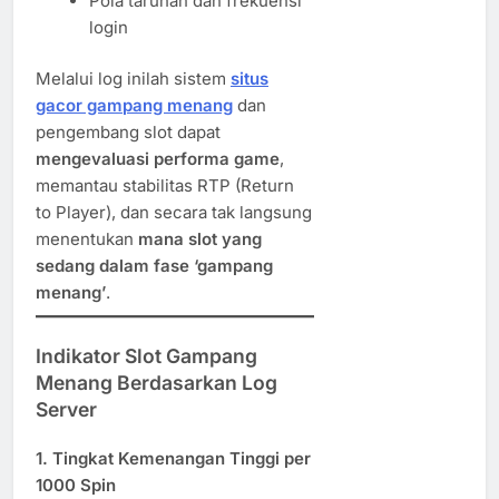
Pola taruhan dan frekuensi
login
Melalui log inilah sistem
situs
gacor gampang menang
dan
pengembang slot dapat
mengevaluasi performa game
,
memantau stabilitas RTP (Return
to Player), dan secara tak langsung
menentukan
mana slot yang
sedang dalam fase ‘gampang
menang’
.
Indikator Slot Gampang
Menang Berdasarkan Log
Server
1.
Tingkat Kemenangan Tinggi per
1000 Spin