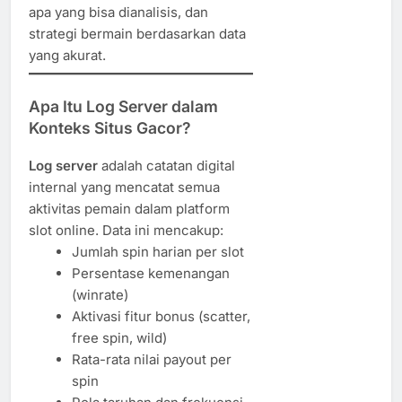
apa yang bisa dianalisis, dan
strategi bermain berdasarkan data
yang akurat.
Apa Itu Log Server dalam
Konteks Situs Gacor?
Log server
adalah catatan digital
internal yang mencatat semua
aktivitas pemain dalam platform
slot online. Data ini mencakup:
Jumlah spin harian per slot
Persentase kemenangan
(winrate)
Aktivasi fitur bonus (scatter,
free spin, wild)
Rata-rata nilai payout per
spin