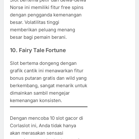
Norse ini memiliki fitur free spins
dengan pengganda kemenangan
besar. Volatilitas tinggi
memberikan peluang menang
besar bagi pemain berani.
10.
Fairy Tale Fortune
Slot bertema dongeng dengan
grafik cantik ini menawarkan fitur
bonus putaran gratis dan wild yang
berkembang, sangat menarik untuk
dimainkan sambil mengejar
kemenangan konsisten.
Dengan mencoba 10 slot gacor di
Corlaslot ini, Anda tidak hanya
akan merasakan sensasi