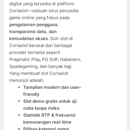
digital yang tersedia di platform
Corlaslot—sebuah situs penyedia
game online yang fokus pada
pengalaman pengguna,
transparansi data, dan
kemudahan akses
. Slot-slot di
Corlaslot berasal dari berbagai
provider ternama seperti
Pragmatic Play, PG Soft, Habanero,
Spadegaming, dan banyak lagi.
Yang membuat slot Corlaslot
menonjol adalah:
Tampilan modern dan user-
friendly
Slot demo gratis untuk uji
coba tanpa risiko
Statistik RTP & frekuensi
kemenangan real-time
Pilihan kategori game