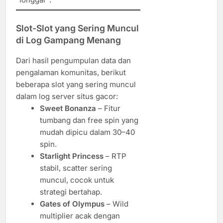
Slot-Slot yang Sering Muncul
di Log Gampang Menang
Dari hasil pengumpulan data dan
pengalaman komunitas, berikut
beberapa slot yang sering muncul
dalam log server situs gacor:
Sweet Bonanza
– Fitur
tumbang dan free spin yang
mudah dipicu dalam 30–40
spin.
Starlight Princess
– RTP
stabil, scatter sering
muncul, cocok untuk
strategi bertahap.
Gates of Olympus
– Wild
multiplier acak dengan