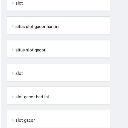
slot
situs slot gacor hari ini
situs slot gacor
slot
slot gacor hari ini
slot gacor