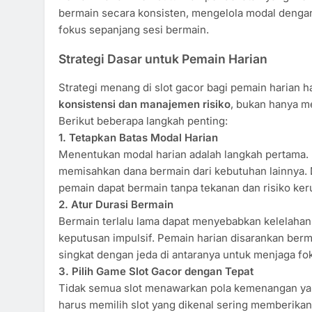
bermain secara konsisten, mengelola modal dengan
fokus sepanjang sesi bermain.
Strategi Dasar untuk Pemain Harian
Strategi menang di slot gacor bagi pemain harian 
konsistensi dan manajemen risiko
, bukan hanya m
Berikut beberapa langkah penting:
1. Tetapkan Batas Modal Harian
Menentukan modal harian adalah langkah pertama.
memisahkan dana bermain dari kebutuhan lainnya. 
pemain dapat bermain tanpa tekanan dan risiko ker
2. Atur Durasi Bermain
Bermain terlalu lama dapat menyebabkan kelelahan
keputusan impulsif. Pemain harian disarankan berm
singkat dengan jeda di antaranya untuk menjaga fo
3. Pilih Game Slot Gacor dengan Tepat
Tidak semua slot menawarkan pola kemenangan yan
harus memilih slot yang dikenal sering memberika