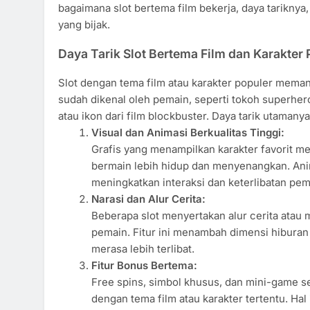
bagaimana slot bertema film bekerja, daya tariknya,
yang bijak.
Daya Tarik Slot Bertema Film dan Karakter 
Slot dengan tema film atau karakter populer mema
sudah dikenal oleh pemain, seperti tokoh superhero
atau ikon dari film blockbuster. Daya tarik utamanya
Visual dan Animasi Berkualitas Tinggi:
Grafis yang menampilkan karakter favorit 
bermain lebih hidup dan menyenangkan. Ani
meningkatkan interaksi dan keterlibatan pem
Narasi dan Alur Cerita:
Beberapa slot menyertakan alur cerita atau m
pemain. Fitur ini menambah dimensi hibura
merasa lebih terlibat.
Fitur Bonus Bertema:
Free spins, simbol khusus, dan mini-game s
dengan tema film atau karakter tertentu. Hal