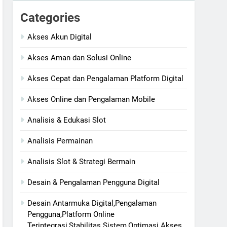
Categories
Akses Akun Digital
Akses Aman dan Solusi Online
Akses Cepat dan Pengalaman Platform Digital
Akses Online dan Pengalaman Mobile
Analisis & Edukasi Slot
Analisis Permainan
Analisis Slot & Strategi Bermain
Desain & Pengalaman Pengguna Digital
Desain Antarmuka Digital,Pengalaman
Pengguna,Platform Online
Terintegrasi,Stabilitas Sistem,Optimasi Akses