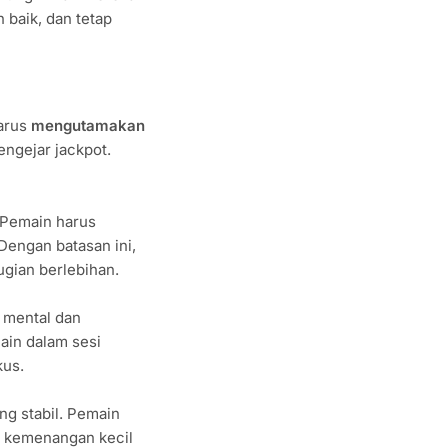
 baik, dan tetap
harus
mengutamakan
engejar jackpot.
 Pemain harus
Dengan batasan ini,
ugian berlebihan.
 mental dan
ain dalam sesi
kus.
g stabil. Pemain
n kemenangan kecil