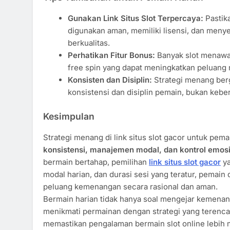
Gunakan Link Situs Slot Terpercaya:
Pastika
digunakan aman, memiliki lisensi, dan menye
berkualitas.
Perhatikan Fitur Bonus:
Banyak slot menawar
free spin yang dapat meningkatkan peluang
Konsisten dan Disiplin:
Strategi menang ber
konsistensi dan disiplin pemain, bukan keb
Kesimpulan
Strategi menang di link situs slot gacor untuk pe
konsistensi, manajemen modal, dan kontrol emos
bermain bertahap, pemilihan
link situs slot gacor
ya
modal harian, dan durasi sesi yang teratur, pemain
peluang kemenangan secara rasional dan aman.
Bermain harian tidak hanya soal mengejar kemenang
menikmati permainan dengan strategi yang terenca
memastikan pengalaman bermain slot online lebih