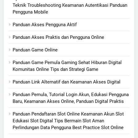
Teknik Troubleshooting Keamanan Autentikasi Panduan
Pengguna Mobile
Panduan Akses Pengguna Aktif
Panduan Akses Praktis dan Pengguna Online
Panduan Game Online
Panduan Game Pemula Gaming Sehat Hiburan Digital
Komunitas Online Tips dan Strategi Game
Panduan Link Alternatif dan Keamanan Akses Digital
Panduan Pemula, Tutorial Login Akun, Edukasi Pengguna
Baru, Keamanan Akses Online, Panduan Digital Praktis
Panduan Pendaftaran Slot Online Keamanan Akun Slot
Edukasi Slot Digital Tips Bermain Slot Aman
Perlindungan Data Pengguna Best Practice Slot Online