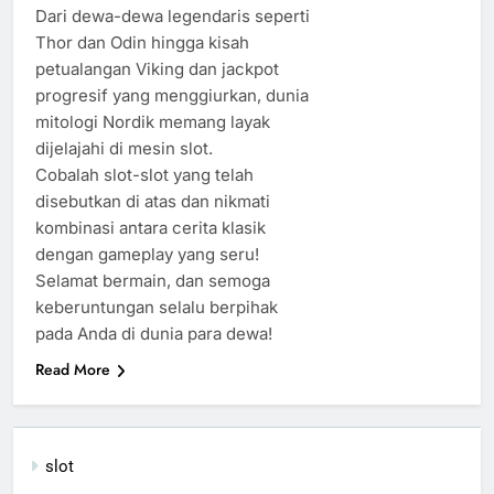
Dari dewa-dewa legendaris seperti
Thor dan Odin hingga kisah
petualangan Viking dan jackpot
progresif yang menggiurkan, dunia
mitologi Nordik memang layak
dijelajahi di mesin slot.
Cobalah slot-slot yang telah
disebutkan di atas dan nikmati
kombinasi antara cerita klasik
dengan gameplay yang seru!
Selamat bermain, dan semoga
keberuntungan selalu berpihak
pada Anda di dunia para dewa!
Read More
slot