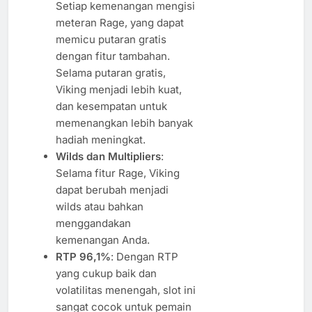
Setiap kemenangan mengisi
meteran Rage, yang dapat
memicu putaran gratis
dengan fitur tambahan.
Selama putaran gratis,
Viking menjadi lebih kuat,
dan kesempatan untuk
memenangkan lebih banyak
hadiah meningkat.
Wilds dan Multipliers
:
Selama fitur Rage, Viking
dapat berubah menjadi
wilds atau bahkan
menggandakan
kemenangan Anda.
RTP 96,1%
: Dengan RTP
yang cukup baik dan
volatilitas menengah, slot ini
sangat cocok untuk pemain