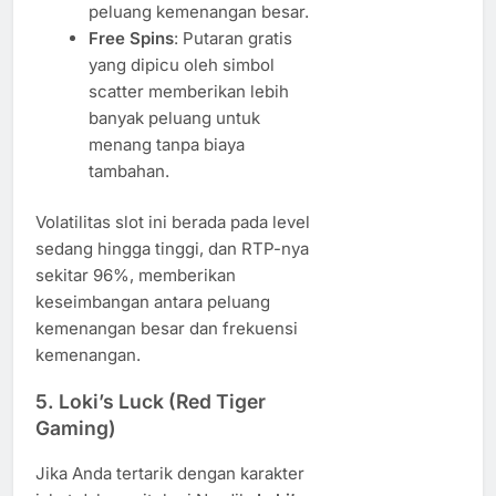
peluang kemenangan besar.
Free Spins
: Putaran gratis
yang dipicu oleh simbol
scatter memberikan lebih
banyak peluang untuk
menang tanpa biaya
tambahan.
Volatilitas slot ini berada pada level
sedang hingga tinggi, dan RTP-nya
sekitar 96%, memberikan
keseimbangan antara peluang
kemenangan besar dan frekuensi
kemenangan.
5. Loki’s Luck (Red Tiger
Gaming)
Jika Anda tertarik dengan karakter