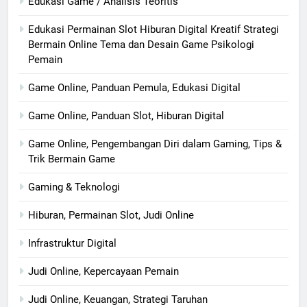
Edukasi Game / Analisis Teoritis
Edukasi Permainan Slot Hiburan Digital Kreatif Strategi
Bermain Online Tema dan Desain Game Psikologi
Pemain
Game Online, Panduan Pemula, Edukasi Digital
Game Online, Panduan Slot, Hiburan Digital
Game Online, Pengembangan Diri dalam Gaming, Tips &
Trik Bermain Game
Gaming & Teknologi
Hiburan, Permainan Slot, Judi Online
Infrastruktur Digital
Judi Online, Kepercayaan Pemain
Judi Online, Keuangan, Strategi Taruhan