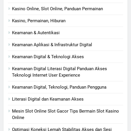
Kasino Online, Slot Online, Panduan Permainan
Kasino, Permainan, Hiburan
Keamanan & Autentikasi
Keamanan Aplikasi & Infrastruktur Digital
Keamanan Digital & Teknologi Akses
Keamanan Digital Literasi Digital Panduan Akses
Teknologi Internet User Experience
Keamanan Digital, Teknologi, Panduan Pengguna
Literasi Digital dan Keamanan Akses
Mesin Slot Online Slot Gacor Tips Bermain Slot Kasino
Online
Optimasi Koneksi Lemah Stabilitas Akses dan Sesi