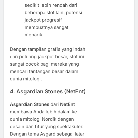
sedikit lebih rendah dari
beberapa slot lain, potensi
jackpot progresif
membuatnya sangat
menarik.
Dengan tampilan grafis yang indah
dan peluang jackpot besar, slot ini
sangat cocok bagi mereka yang
mencari tantangan besar dalam
dunia mitologi.
4. Asgardian Stones (NetEnt)
Asgardian Stones
dari
NetEnt
membawa Anda lebih dalam ke
dunia mitologi Nordik dengan
desain dan fitur yang spektakuler.
Dengan tema Asgard sebagai latar