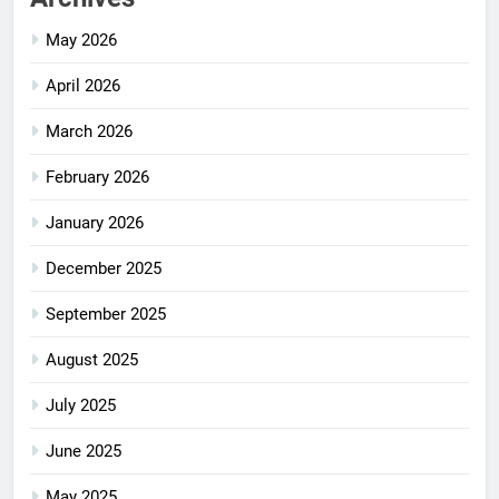
May 2026
April 2026
March 2026
February 2026
January 2026
December 2025
September 2025
August 2025
July 2025
June 2025
May 2025