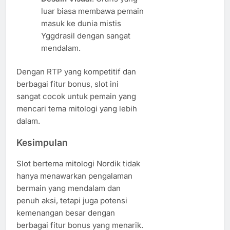
luar biasa membawa pemain
masuk ke dunia mistis
Yggdrasil dengan sangat
mendalam.
Dengan RTP yang kompetitif dan
berbagai fitur bonus, slot ini
sangat cocok untuk pemain yang
mencari tema mitologi yang lebih
dalam.
Kesimpulan
Slot bertema mitologi Nordik tidak
hanya menawarkan pengalaman
bermain yang mendalam dan
penuh aksi, tetapi juga potensi
kemenangan besar dengan
berbagai fitur bonus yang menarik.