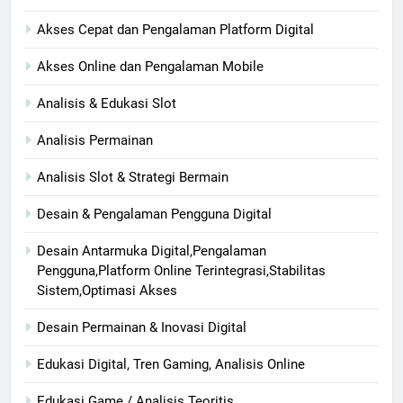
Akses Cepat dan Pengalaman Platform Digital
Akses Online dan Pengalaman Mobile
Analisis & Edukasi Slot
Analisis Permainan
Analisis Slot & Strategi Bermain
Desain & Pengalaman Pengguna Digital
Desain Antarmuka Digital,Pengalaman
Pengguna,Platform Online Terintegrasi,Stabilitas
Sistem,Optimasi Akses
Desain Permainan & Inovasi Digital
Edukasi Digital, Tren Gaming, Analisis Online
Edukasi Game / Analisis Teoritis