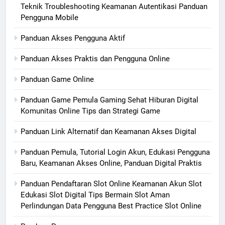
Teknik Troubleshooting Keamanan Autentikasi Panduan
Pengguna Mobile
Panduan Akses Pengguna Aktif
Panduan Akses Praktis dan Pengguna Online
Panduan Game Online
Panduan Game Pemula Gaming Sehat Hiburan Digital
Komunitas Online Tips dan Strategi Game
Panduan Link Alternatif dan Keamanan Akses Digital
Panduan Pemula, Tutorial Login Akun, Edukasi Pengguna
Baru, Keamanan Akses Online, Panduan Digital Praktis
Panduan Pendaftaran Slot Online Keamanan Akun Slot
Edukasi Slot Digital Tips Bermain Slot Aman
Perlindungan Data Pengguna Best Practice Slot Online