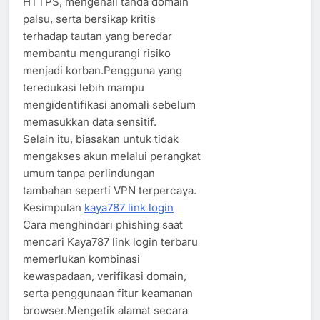
HTTPS, mengenali tanda domain
palsu, serta bersikap kritis
terhadap tautan yang beredar
membantu mengurangi risiko
menjadi korban.Pengguna yang
teredukasi lebih mampu
mengidentifikasi anomali sebelum
memasukkan data sensitif.
Selain itu, biasakan untuk tidak
mengakses akun melalui perangkat
umum tanpa perlindungan
tambahan seperti VPN terpercaya.
Kesimpulan
kaya787 link login
Cara menghindari phishing saat
mencari Kaya787 link login terbaru
memerlukan kombinasi
kewaspadaan, verifikasi domain,
serta penggunaan fitur keamanan
browser.Mengetik alamat secara