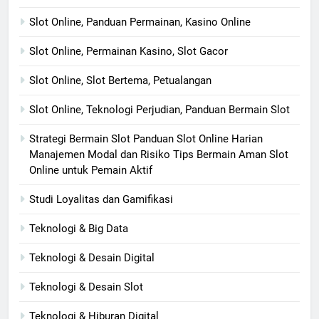
Slot Online, Panduan Permainan, Kasino Online
Slot Online, Permainan Kasino, Slot Gacor
Slot Online, Slot Bertema, Petualangan
Slot Online, Teknologi Perjudian, Panduan Bermain Slot
Strategi Bermain Slot Panduan Slot Online Harian
Manajemen Modal dan Risiko Tips Bermain Aman Slot
Online untuk Pemain Aktif
Studi Loyalitas dan Gamifikasi
Teknologi & Big Data
Teknologi & Desain Digital
Teknologi & Desain Slot
Teknologi & Hiburan Digital