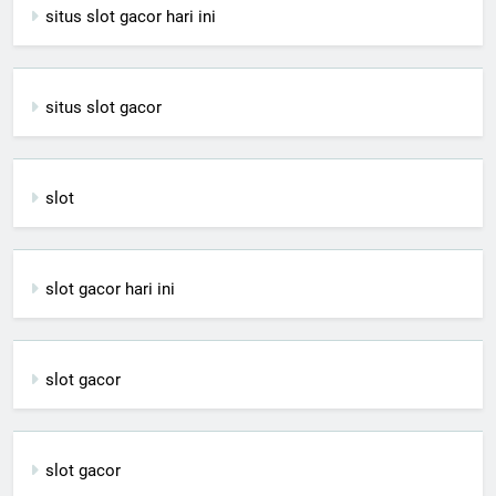
situs slot gacor hari ini
situs slot gacor
slot
slot gacor hari ini
slot gacor
slot gacor