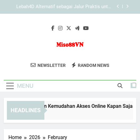
Skip
Lebah4D Alternatif sebagai Jalur Praktis untuk
Pengguna Online
to
content
Panduan Praktis Slot Lebah4D untuk Pengguna
Aktif
Langkah Cerdas Menggunakan LAE138 Login di
Era Digital
Slot Lebah4D dan Kemudahan Akses Online
Kapan Saja
Miso88VN
Lebah4D Alternatif sebagai Jalur Praktis untuk
Mainkan Berbagai Permainan Judi
Pengguna Online
NEWSLETTER
RANDOM NEWS
Online Di Miso88VN Dengan Peluang
Panduan Praktis Slot Lebah4D untuk Pengguna
Menang Besar Dan Layanan Terpercaya.
Aktif
MENU
Langkah Cerdas Menggunakan LAE138 Login di
Era Digital
Slot Lebah4D dan Kemudahan Akses Online Kapan Saja
HEADLINES
3 Months Ago
Home
2026
February