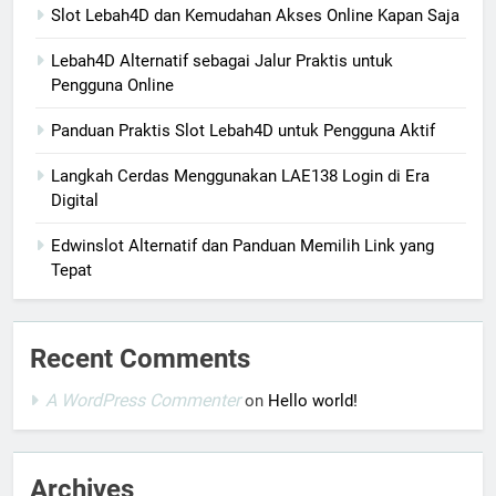
Slot Lebah4D dan Kemudahan Akses Online Kapan Saja
Lebah4D Alternatif sebagai Jalur Praktis untuk
Pengguna Online
Panduan Praktis Slot Lebah4D untuk Pengguna Aktif
Langkah Cerdas Menggunakan LAE138 Login di Era
Digital
Edwinslot Alternatif dan Panduan Memilih Link yang
Tepat
Recent Comments
A WordPress Commenter
on
Hello world!
Archives