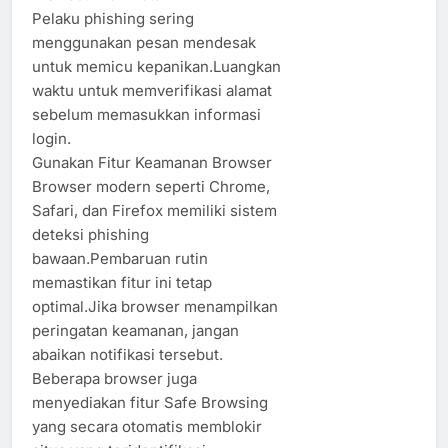
Pelaku phishing sering
menggunakan pesan mendesak
untuk memicu kepanikan.Luangkan
waktu untuk memverifikasi alamat
sebelum memasukkan informasi
login.
Gunakan Fitur Keamanan Browser
Browser modern seperti Chrome,
Safari, dan Firefox memiliki sistem
deteksi phishing
bawaan.Pembaruan rutin
memastikan fitur ini tetap
optimal.Jika browser menampilkan
peringatan keamanan, jangan
abaikan notifikasi tersebut.
Beberapa browser juga
menyediakan fitur Safe Browsing
yang secara otomatis memblokir