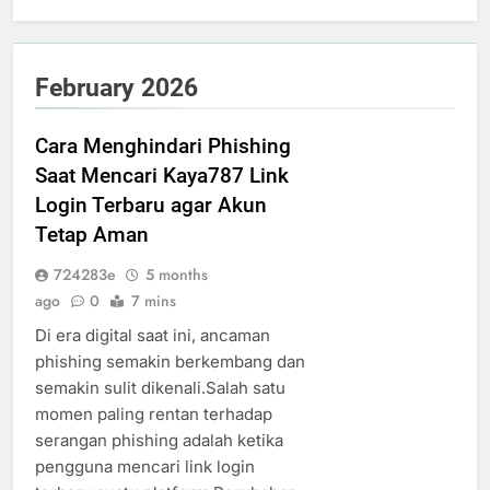
February 2026
Cara Menghindari Phishing
Saat Mencari Kaya787 Link
Login Terbaru agar Akun
Tetap Aman
724283e
5 months
ago
0
7 mins
Di era digital saat ini, ancaman
phishing semakin berkembang dan
semakin sulit dikenali.Salah satu
momen paling rentan terhadap
serangan phishing adalah ketika
pengguna mencari link login