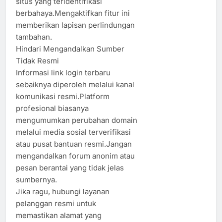
situs yang teridentifikasi
berbahaya.Mengaktifkan fitur ini
memberikan lapisan perlindungan
tambahan.
Hindari Mengandalkan Sumber
Tidak Resmi
Informasi link login terbaru
sebaiknya diperoleh melalui kanal
komunikasi resmi.Platform
profesional biasanya
mengumumkan perubahan domain
melalui media sosial terverifikasi
atau pusat bantuan resmi.Jangan
mengandalkan forum anonim atau
pesan berantai yang tidak jelas
sumbernya.
Jika ragu, hubungi layanan
pelanggan resmi untuk
memastikan alamat yang