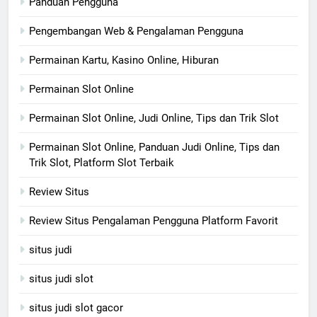
Panduan Pengguna
Pengembangan Web & Pengalaman Pengguna
Permainan Kartu, Kasino Online, Hiburan
Permainan Slot Online
Permainan Slot Online, Judi Online, Tips dan Trik Slot
Permainan Slot Online, Panduan Judi Online, Tips dan
Trik Slot, Platform Slot Terbaik
Review Situs
Review Situs Pengalaman Pengguna Platform Favorit
situs judi
situs judi slot
situs judi slot gacor