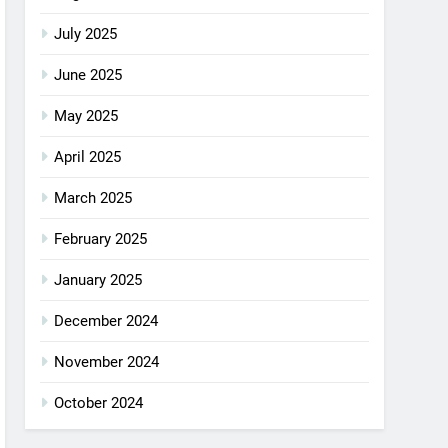
July 2025
June 2025
May 2025
April 2025
March 2025
February 2025
January 2025
December 2024
November 2024
October 2024