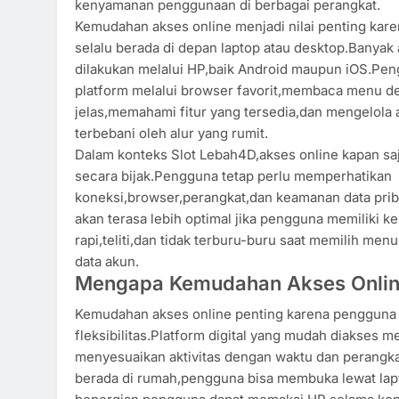
kenyamanan penggunaan di berbagai perangkat.
Kemudahan akses online menjadi nilai penting kar
selalu berada di depan laptop atau desktop.Banyak a
dilakukan melalui HP,baik Android maupun iOS.Pe
platform melalui browser favorit,membaca menu d
jelas,memahami fitur yang tersedia,dan mengelola
terbebani oleh alur yang rumit.
Dalam konteks Slot Lebah4D,akses online kapan sa
secara bijak.Pengguna tetap perlu memperhatikan
koneksi,browser,perangkat,dan keamanan data pri
akan terasa lebih optimal jika pengguna memiliki ke
rapi,teliti,dan tidak terburu-buru saat memilih me
data akun.
Mengapa Kemudahan Akses Online
Kemudahan akses online penting karena penggun
fleksibilitas.Platform digital yang mudah diakses
menyesuaikan aktivitas dengan waktu dan perangka
berada di rumah,pengguna bisa membuka lewat lap