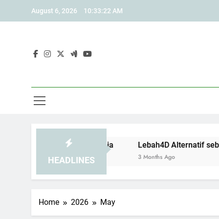
Skip
August 6, 2026
10:33:23 AM
to
content
Mi
Mainkan B
 Online Kapan Saja
Lebah4D Alternatif sebagai Jalur P
3 Months Ago
HEADLINES
Home
2026
May