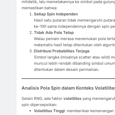
milidetik, lalu memetakannya ke simbol pada gulung
memastikan bahwa:
Setiap Spin Independen
Hasil satu putaran tidak memengaruhi putara
ke-100 sama independennya dengan spin pe
Tidak Ada Pola Tetap
Walau pemain merasa menemukan pola terte
matematis hasil tetap ditentukan oleh algori
Distribusi Probabilitas Terjaga
Simbol langka (misalnya scatter atau wild) me
muncul lebih rendah dibanding simbol umum,
ditentukan dalam desain permainan.
Analisis Pola Spin dalam Konteks Volatilita
Selain RNG, ada faktor
volatilitas
yang memengaruh
spin dipersepsikan:
Volatilitas Tinggi
: memberikan kemenangan be