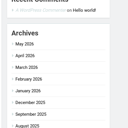
A WordPress Commenter
on
Hello world!
Archives
May 2026
April 2026
March 2026
February 2026
January 2026
December 2025
September 2025
August 2025