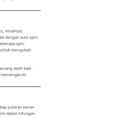
u, misalnya:
kan dengan auto spin.
eberapa spin.
) untuk mengubah
luang lebih baik.
k memengaruhi
tiap putaran benar-
om dalam hitungan