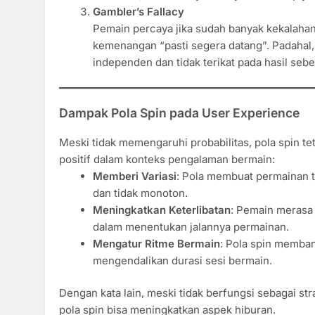
Gambler’s Fallacy
Pemain percaya jika sudah banyak kekalahan 
kemenangan “pasti segera datang”. Padahal, 
independen dan tidak terikat pada hasil seb
Dampak Pola Spin pada User Experience
Meski tidak memengaruhi probabilitas, pola spin t
positif dalam konteks pengalaman bermain:
Memberi Variasi
: Pola membuat permainan t
dan tidak monoton.
Meningkatkan Keterlibatan
: Pemain merasa l
dalam menentukan jalannya permainan.
Mengatur Ritme Bermain
: Pola spin memba
mengendalikan durasi sesi bermain.
Dengan kata lain, meski tidak berfungsi sebagai st
pola spin bisa meningkatkan aspek hiburan.