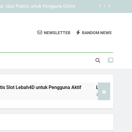
ai Jalur Praktis untuk Pengguna Online
tis Slot Lebah4D untuk Pengguna Aktif
ggunakan LAE138 Login di Era Digital
NEWSLETTER
RANDOM NEWS
n Kemudahan Akses Online Kapan Saja
Menang Besar Dan Layanan Terpercaya.
ai Jalur Praktis untuk Pengguna Online
tis Slot Lebah4D untuk Pengguna Aktif
ggunakan LAE138 Login di Era Digital
ah4D untuk Pengguna Aktif
Langkah Cerdas Menggunakan
3 Months Ago