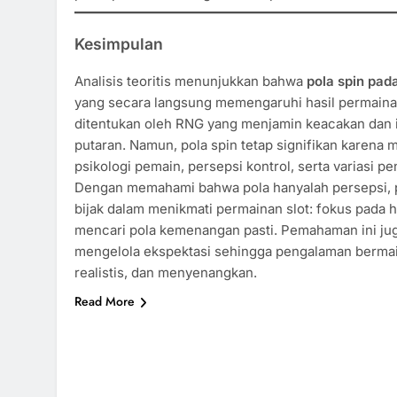
Kesimpulan
Analisis teoritis menunjukkan bahwa
pola spin pada
yang secara langsung memengaruhi hasil permaina
ditentukan oleh RNG yang menjamin keacakan dan 
putaran. Namun, pola spin tetap signifikan karena
psikologi pemain, persepsi kontrol, serta variasi 
Dengan memahami bahwa pola hanyalah persepsi, p
bijak dalam menikmati permainan slot: fokus pada 
mencari pola kemenangan pasti. Pemahaman ini j
mengelola ekspektasi sehingga pengalaman bermain
realistis, dan menyenangkan.
Read More