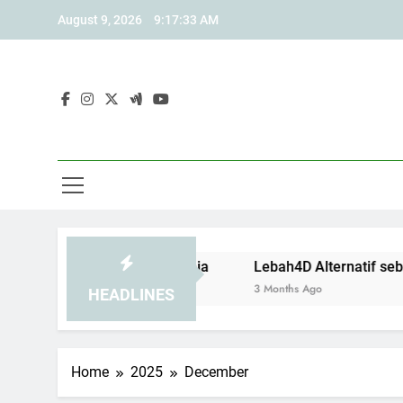
Skip
August 9, 2026
9:17:34 AM
to
content
Mi
Mainkan B
s Online Kapan Saja
Lebah4D Alternatif sebagai Jalur 
3 Months Ago
HEADLINES
Home
2025
December