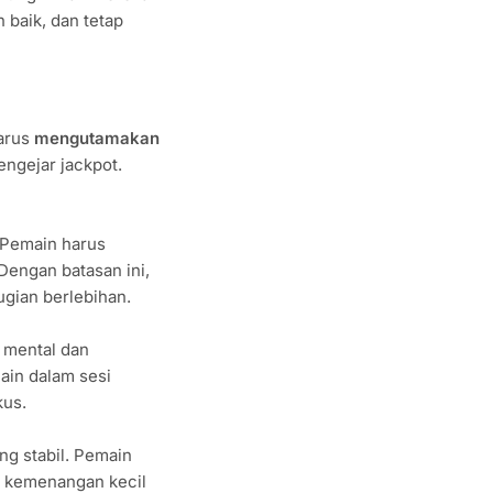
 baik, dan tetap
harus
mengutamakan
engejar jackpot.
 Pemain harus
Dengan batasan ini,
ugian berlebihan.
 mental dan
ain dalam sesi
kus.
g stabil. Pemain
n kemenangan kecil