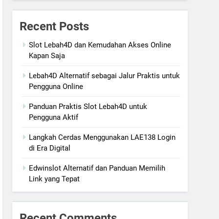
Recent Posts
Slot Lebah4D dan Kemudahan Akses Online
Kapan Saja
Lebah4D Alternatif sebagai Jalur Praktis untuk
Pengguna Online
Panduan Praktis Slot Lebah4D untuk
Pengguna Aktif
Langkah Cerdas Menggunakan LAE138 Login
di Era Digital
Edwinslot Alternatif dan Panduan Memilih
Link yang Tepat
Recent Comments