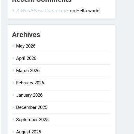
A WordPress Commenter
on
Hello world!
Archives
May 2026
April 2026
March 2026
February 2026
January 2026
December 2025
September 2025
August 2025