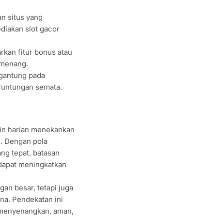
n situs yang
diakan slot gacor
kan fitur bonus atau
 menang.
gantung pada
eruntungan semata.
main harian menekankan
i
. Dengan pola
ng tepat, batasan
 dapat meningkatkan
an besar, tetapi juga
na. Pendekatan ini
 menyenangkan, aman,