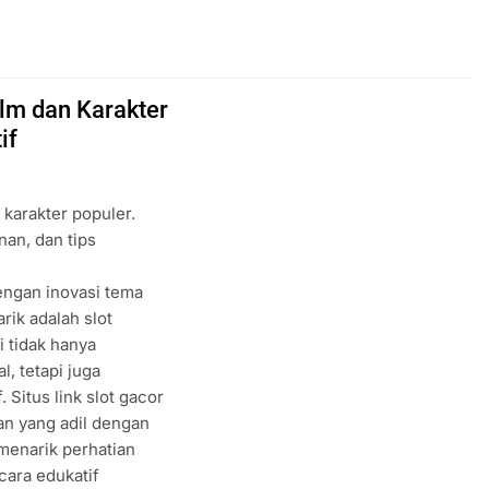
ilm dan Karakter
if
 karakter populer.
nan, dan tips
engan inovasi tema
arik adalah slot
i tidak hanya
, tetapi juga
Situs link slot gacor
n yang adil dengan
 menarik perhatian
cara edukatif