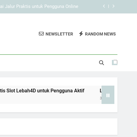
ai Jalur Praktis untuk Pengguna Online
tis Slot Lebah4D untuk Pengguna Aktif
ggunakan LAE138 Login di Era Digital
NEWSLETTER
RANDOM NEWS
n Kemudahan Akses Online Kapan Saja
Menang Besar Dan Layanan Terpercaya.
ai Jalur Praktis untuk Pengguna Online
tis Slot Lebah4D untuk Pengguna Aktif
ggunakan LAE138 Login di Era Digital
ah4D untuk Pengguna Aktif
Langkah Cerdas Menggunakan
3 Months Ago