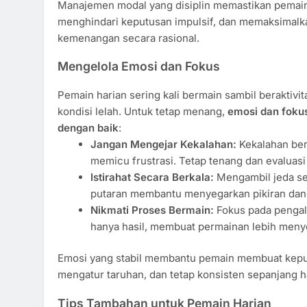
Manajemen modal yang disiplin memastikan pemain 
menghindari keputusan impulsif, dan memaksimalk
kemenangan secara rasional.
Mengelola Emosi dan Fokus
Pemain harian sering kali bermain sambil beraktivit
kondisi lelah. Untuk tetap menang,
emosi dan fokus
dengan baik
:
Jangan Mengejar Kekalahan:
Kekalahan bert
memicu frustrasi. Tetap tenang dan evaluasi
Istirahat Secara Berkala:
Mengambil jeda se
putaran membantu menyegarkan pikiran dan
Nikmati Proses Bermain:
Fokus pada pengal
hanya hasil, membuat permainan lebih men
Emosi yang stabil membantu pemain membuat keput
mengatur taruhan, dan tetap konsisten sepanjang ha
Tips Tambahan untuk Pemain Harian