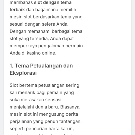
membahas
slot dengan tema
terbaik
dan bagaimana memilih
mesin slot berdasarkan tema yang
sesuai dengan selera Anda.
Dengan memahami berbagai tema
slot yang tersedia, Anda dapat
memperkaya pengalaman bermain
Anda di kasino online.
1.
Tema Petualangan dan
Eksplorasi
Slot bertema petualangan sering
kali menarik bagi pemain yang
suka merasakan sensasi
menjelajahi dunia baru. Biasanya,
mesin slot ini mengusung cerita
perjalanan yang penuh tantangan,
seperti pencarian harta karun,