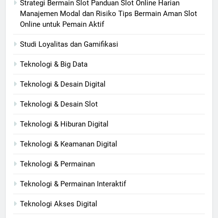
Strategi Bermain Slot Panduan Slot Online Harian
Manajemen Modal dan Risiko Tips Bermain Aman Slot
Online untuk Pemain Aktif
Studi Loyalitas dan Gamifikasi
Teknologi & Big Data
Teknologi & Desain Digital
Teknologi & Desain Slot
Teknologi & Hiburan Digital
Teknologi & Keamanan Digital
Teknologi & Permainan
Teknologi & Permainan Interaktif
Teknologi Akses Digital