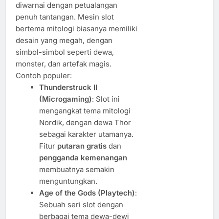
diwarnai dengan petualangan
penuh tantangan. Mesin slot
bertema mitologi biasanya memiliki
desain yang megah, dengan
simbol-simbol seperti dewa,
monster, dan artefak magis.
Contoh populer:
Thunderstruck II
(Microgaming)
: Slot ini
mengangkat tema mitologi
Nordik, dengan dewa Thor
sebagai karakter utamanya.
Fitur
putaran gratis
dan
pengganda kemenangan
membuatnya semakin
menguntungkan.
Age of the Gods (Playtech)
:
Sebuah seri slot dengan
berbagai tema dewa-dewi