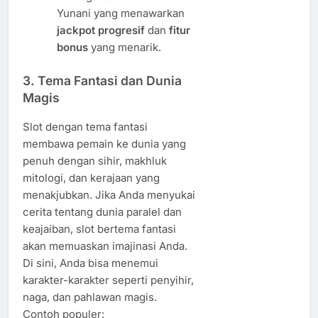
Yunani yang menawarkan
jackpot progresif
dan
fitur
bonus
yang menarik.
3.
Tema Fantasi dan Dunia
Magis
Slot dengan tema fantasi
membawa pemain ke dunia yang
penuh dengan sihir, makhluk
mitologi, dan kerajaan yang
menakjubkan. Jika Anda menyukai
cerita tentang dunia paralel dan
keajaiban, slot bertema fantasi
akan memuaskan imajinasi Anda.
Di sini, Anda bisa menemui
karakter-karakter seperti penyihir,
naga, dan pahlawan magis.
Contoh populer: