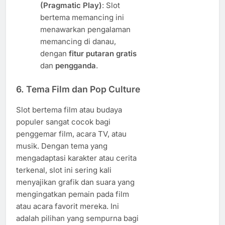
(Pragmatic Play)
: Slot
bertema memancing ini
menawarkan pengalaman
memancing di danau,
dengan
fitur putaran gratis
dan
pengganda
.
6.
Tema Film dan Pop Culture
Slot bertema film atau budaya
populer sangat cocok bagi
penggemar film, acara TV, atau
musik. Dengan tema yang
mengadaptasi karakter atau cerita
terkenal, slot ini sering kali
menyajikan grafik dan suara yang
mengingatkan pemain pada film
atau acara favorit mereka. Ini
adalah pilihan yang sempurna bagi