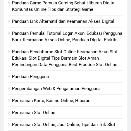
Panduan Game Pemula Gaming Sehat Hiburan Digital
Komunitas Online Tips dan Strategi Game
Panduan Link Alternatif dan Keamanan Akses Digital
Panduan Pemula, Tutorial Login Akun, Edukasi Pengguna
Baru, Keamanan Akses Online, Panduan Digital Praktis
Panduan Pendaftaran Slot Online Keamanan Akun Slot
Edukasi Slot Digital Tips Bermain Slot Aman
Perlindungan Data Pengguna Best Practice Slot Online
Panduan Pengguna
Pengembangan Web & Pengalaman Pengguna
Permainan Kartu, Kasino Online, Hiburan
Permainan Slot Online
Permainan Slot Online, Judi Online, Tips dan Trik Slot