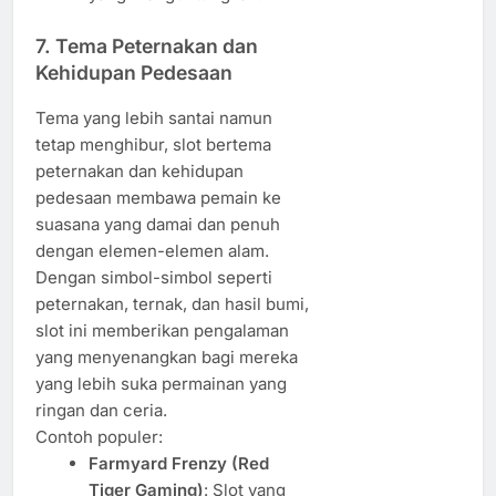
7.
Tema Peternakan dan
Kehidupan Pedesaan
Tema yang lebih santai namun
tetap menghibur, slot bertema
peternakan dan kehidupan
pedesaan membawa pemain ke
suasana yang damai dan penuh
dengan elemen-elemen alam.
Dengan simbol-simbol seperti
peternakan, ternak, dan hasil bumi,
slot ini memberikan pengalaman
yang menyenangkan bagi mereka
yang lebih suka permainan yang
ringan dan ceria.
Contoh populer:
Farmyard Frenzy (Red
Tiger Gaming)
: Slot yang