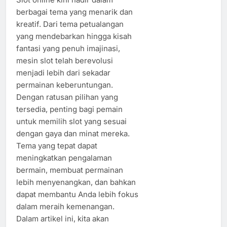
berbagai tema yang menarik dan
kreatif. Dari tema petualangan
yang mendebarkan hingga kisah
fantasi yang penuh imajinasi,
mesin slot telah berevolusi
menjadi lebih dari sekadar
permainan keberuntungan.
Dengan ratusan pilihan yang
tersedia, penting bagi pemain
untuk memilih slot yang sesuai
dengan gaya dan minat mereka.
Tema yang tepat dapat
meningkatkan pengalaman
bermain, membuat permainan
lebih menyenangkan, dan bahkan
dapat membantu Anda lebih fokus
dalam meraih kemenangan.
Dalam artikel ini, kita akan