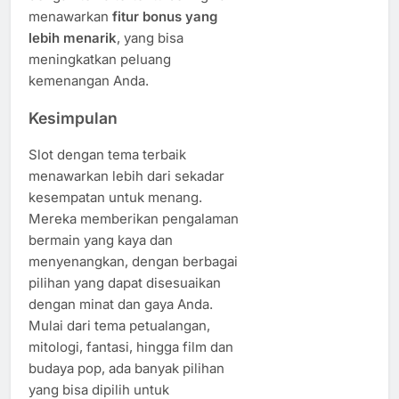
menawarkan
fitur bonus yang
lebih menarik
, yang bisa
meningkatkan peluang
kemenangan Anda.
Kesimpulan
Slot dengan tema terbaik
menawarkan lebih dari sekadar
kesempatan untuk menang.
Mereka memberikan pengalaman
bermain yang kaya dan
menyenangkan, dengan berbagai
pilihan yang dapat disesuaikan
dengan minat dan gaya Anda.
Mulai dari tema petualangan,
mitologi, fantasi, hingga film dan
budaya pop, ada banyak pilihan
yang bisa dipilih untuk