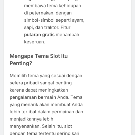
membawa tema kehidupan
di peternakan, dengan
simbol-simbol seperti ayam,
sapi, dan traktor. Fitur
putaran gratis
menambah
keseruan.
Mengapa Tema Slot Itu
Penting?
Memilih tema yang sesuai dengan
selera pribadi sangat penting
karena dapat meningkatkan
pengalaman bermain
Anda. Tema
yang menarik akan membuat Anda
lebih terlibat dalam permainan dan
menjadikannya lebih
menyenankan. Selain itu, slot
dengan tema tertentu sering kali