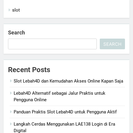
slot
Search
SEARCH
Recent Posts
Slot Lebah4D dan Kemudahan Akses Online Kapan Saja
Lebah4D Alternatif sebagai Jalur Praktis untuk
Pengguna Online
Panduan Praktis Slot Lebah4D untuk Pengguna Aktif
Langkah Cerdas Menggunakan LAE138 Login di Era
Digital