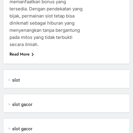
memanfaatkan bonus yang
tersedia. Dengan pendekatan yang
bijak, permainan slot tetap bisa
dinikmati sebagai hiburan yang
menyenangkan tanpa bergantung
pada mitos yang tidak terbukti
secara ilmiah.
Read More
slot
slot gacor
slot gacor