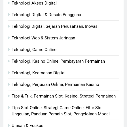
Teknologi Akses Digital
Teknologi Digital & Desain Pengguna
Teknologi Digital, Sejarah Perusahaan, Inovasi
Teknologi Web & Sistem Jaringan
Teknologi, Game Online
Teknologi, Kasino Online, Pembayaran Permainan
Teknologi, Keamanan Digital
Teknologi, Perjudian Online, Permainan Kasino
Tips & Trik, Permainan Slot, Kasino, Strategi Permainan
Tips Slot Online, Strategi Game Online, Fitur Slot
Unggulan, Panduan Pemain Slot, Pengelolaan Modal
Ulasan & Edukasi