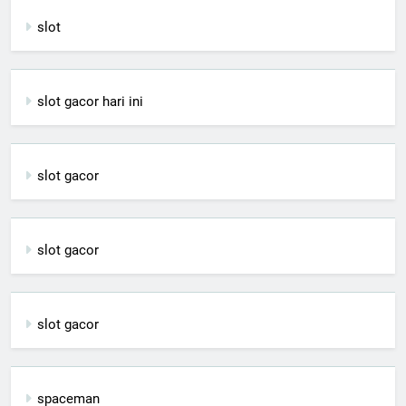
slot
slot gacor hari ini
slot gacor
slot gacor
slot gacor
spaceman