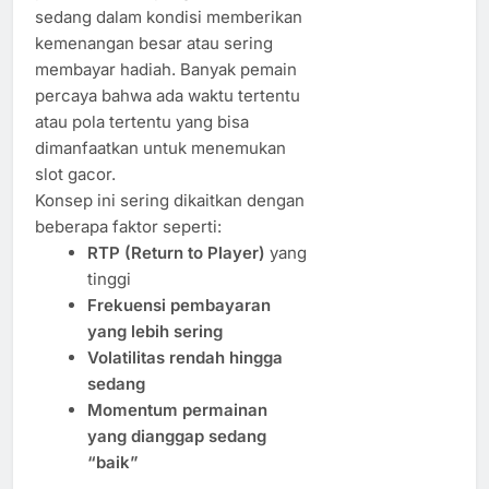
sedang dalam kondisi memberikan
kemenangan besar atau sering
membayar hadiah. Banyak pemain
percaya bahwa ada waktu tertentu
atau pola tertentu yang bisa
dimanfaatkan untuk menemukan
slot gacor.
Konsep ini sering dikaitkan dengan
beberapa faktor seperti:
RTP (Return to Player)
yang
tinggi
Frekuensi pembayaran
yang lebih sering
Volatilitas rendah hingga
sedang
Momentum permainan
yang dianggap sedang
“baik”