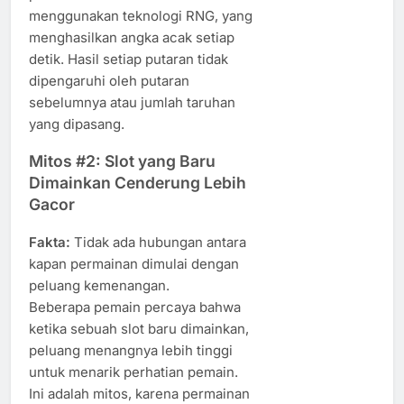
menggunakan teknologi RNG, yang
menghasilkan angka acak setiap
detik. Hasil setiap putaran tidak
dipengaruhi oleh putaran
sebelumnya atau jumlah taruhan
yang dipasang.
Mitos #2: Slot yang Baru
Dimainkan Cenderung Lebih
Gacor
Fakta:
Tidak ada hubungan antara
kapan permainan dimulai dengan
peluang kemenangan.
Beberapa pemain percaya bahwa
ketika sebuah slot baru dimainkan,
peluang menangnya lebih tinggi
untuk menarik perhatian pemain.
Ini adalah mitos, karena permainan