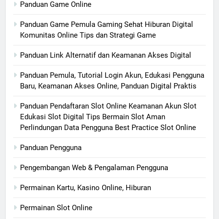
Panduan Game Online
Panduan Game Pemula Gaming Sehat Hiburan Digital
Komunitas Online Tips dan Strategi Game
Panduan Link Alternatif dan Keamanan Akses Digital
Panduan Pemula, Tutorial Login Akun, Edukasi Pengguna
Baru, Keamanan Akses Online, Panduan Digital Praktis
Panduan Pendaftaran Slot Online Keamanan Akun Slot
Edukasi Slot Digital Tips Bermain Slot Aman
Perlindungan Data Pengguna Best Practice Slot Online
Panduan Pengguna
Pengembangan Web & Pengalaman Pengguna
Permainan Kartu, Kasino Online, Hiburan
Permainan Slot Online