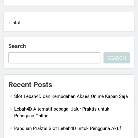
slot
Search
SEARCH
Recent Posts
Slot Lebah4D dan Kemudahan Akses Online Kapan Saja
Lebah4D Alternatif sebagai Jalur Praktis untuk
Pengguna Online
Panduan Praktis Slot Lebah4D untuk Pengguna Aktif