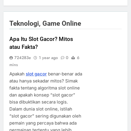
Teknologi, Game Online
Apa Itu Slot Gacor? Mitos
atau Fakta?
724283e
1 year ago
0
6
mins
Apakah
slot gacor
benar-benar ada
atau hanya sekadar mitos? Simak
fakta tentang algoritma slot online
dan apakah konsep “slot gacor”
bisa dibuktikan secara logis.
Dalam dunia slot online, istilah
“slot gacor” sering digunakan oleh
pemain yang percaya bahwa ada
permainan tertentu yang lebih