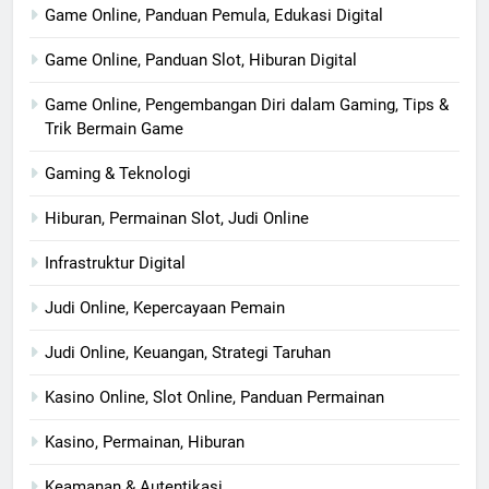
Game Online, Panduan Pemula, Edukasi Digital
Game Online, Panduan Slot, Hiburan Digital
Game Online, Pengembangan Diri dalam Gaming, Tips &
Trik Bermain Game
Gaming & Teknologi
Hiburan, Permainan Slot, Judi Online
Infrastruktur Digital
Judi Online, Kepercayaan Pemain
Judi Online, Keuangan, Strategi Taruhan
Kasino Online, Slot Online, Panduan Permainan
Kasino, Permainan, Hiburan
Keamanan & Autentikasi