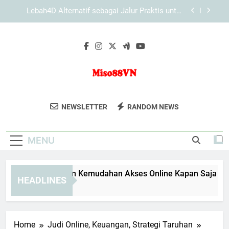
Lebah4D Alternatif sebagai Jalur Praktis untuk
Skip
Pengguna Online
to
Panduan Praktis Slot Lebah4D untuk Pengguna
content
Aktif
Langkah Cerdas Menggunakan LAE138 Login di
Era Digital
Slot Lebah4D dan Kemudahan Akses Online
Kapan Saja
Lebah4D Alternatif sebagai Jalur Praktis untuk
Miso88VN
Pengguna Online
Mainkan Berbagai Permainan Judi
NEWSLETTER
RANDOM NEWS
Panduan Praktis Slot Lebah4D untuk Pengguna
Online Di Miso88VN Dengan Peluang
Aktif
Menang Besar Dan Layanan Terpercaya.
Langkah Cerdas Menggunakan LAE138 Login di
MENU
Era Digital
Slot Lebah4D dan Kemudahan Akses Online Kapan Saja
HEADLINES
3 Months Ago
Home
Judi Online, Keuangan, Strategi Taruhan