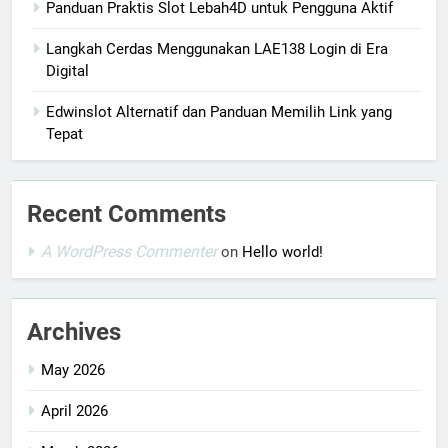
Panduan Praktis Slot Lebah4D untuk Pengguna Aktif
Langkah Cerdas Menggunakan LAE138 Login di Era
Digital
Edwinslot Alternatif dan Panduan Memilih Link yang
Tepat
Recent Comments
A WordPress Commenter
on
Hello world!
Archives
May 2026
April 2026