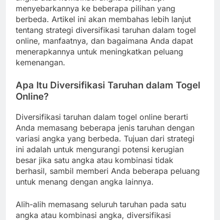
menyebarkannya ke beberapa pilihan yang
berbeda. Artikel ini akan membahas lebih lanjut
tentang strategi diversifikasi taruhan dalam togel
online, manfaatnya, dan bagaimana Anda dapat
menerapkannya untuk meningkatkan peluang
kemenangan.
Apa Itu Diversifikasi Taruhan dalam Togel
Online?
Diversifikasi taruhan dalam togel online berarti
Anda memasang beberapa jenis taruhan dengan
variasi angka yang berbeda. Tujuan dari strategi
ini adalah untuk mengurangi potensi kerugian
besar jika satu angka atau kombinasi tidak
berhasil, sambil memberi Anda beberapa peluang
untuk menang dengan angka lainnya.
Alih-alih memasang seluruh taruhan pada satu
angka atau kombinasi angka, diversifikasi