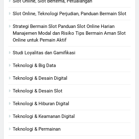
Slot Online, Slot Bertema, Petualangan
Slot Online, Teknologi Perjudian, Panduan Bermain Slot
Strategi Bermain Slot Panduan Slot Online Harian
Manajemen Modal dan Risiko Tips Bermain Aman Slot
Online untuk Pemain Aktif
Studi Loyalitas dan Gamifikasi
Teknologi & Big Data
Teknologi & Desain Digital
Teknologi & Desain Slot
Teknologi & Hiburan Digital
Teknologi & Keamanan Digital
Teknologi & Permainan