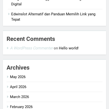
Digital
Edwinslot Alternatif dan Panduan Memilih Link yang
Tepat
Recent Comments
A WordPress Commenter
on
Hello world!
Archives
May 2026
April 2026
March 2026
February 2026