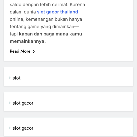
saldo dengan lebih cermat. Karena
dalam dunia
slot gacor thailand
online, kemenangan bukan hanya
tentang game yang dimainkan—
tapi
kapan dan bagaimana kamu
memainkannya.
Read More
slot
slot gacor
slot gacor