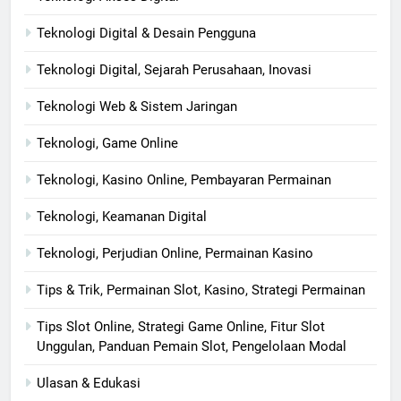
Teknologi Digital & Desain Pengguna
Teknologi Digital, Sejarah Perusahaan, Inovasi
Teknologi Web & Sistem Jaringan
Teknologi, Game Online
Teknologi, Kasino Online, Pembayaran Permainan
Teknologi, Keamanan Digital
Teknologi, Perjudian Online, Permainan Kasino
Tips & Trik, Permainan Slot, Kasino, Strategi Permainan
Tips Slot Online, Strategi Game Online, Fitur Slot
Unggulan, Panduan Pemain Slot, Pengelolaan Modal
Ulasan & Edukasi