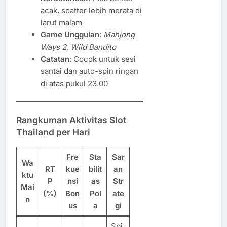
acak, scatter lebih merata di
larut malam
Game Unggulan
:
Mahjong
Ways 2
,
Wild Bandito
Catatan
: Cocok untuk sesi
santai dan auto-spin ringan
di atas pukul 23.00
Rangkuman Aktivitas Slot
Thailand per Hari
Fre
Sta
Sar
Wa
RT
kue
bilit
an
ktu
P
nsi
as
Str
Mai
(%)
Bon
Pol
ate
n
us
a
gi
Spi