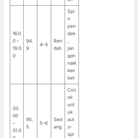
Spi
n
pen
16.0
dek
0 –
94.
Ren
,
4–5
19.0
9
dah
jan
0
gan
naik
kan
bet
Coc
ok
unt
20.
uk
00
95.
Sed
aut
–
5–6
5
ang
o-
01.0
spi
0