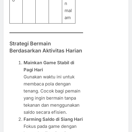
n
mal
am
Strategi Bermain
Berdasarkan Aktivitas Harian
Mainkan Game Stabil di
Pagi Hari
Gunakan waktu ini untuk
membaca pola dengan
tenang. Cocok bagi pemain
yang ingin bermain tanpa
tekanan dan menggunakan
saldo secara efisien.
Farming Saldo di Siang Hari
Fokus pada game dengan