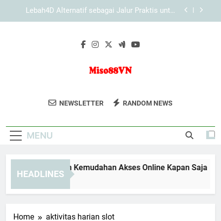
Skip
Panduan Praktis Slot Lebah4D untuk Pengguna
to
Aktif
content
Langkah Cerdas Menggunakan LAE138 Login di
Era Digital
Slot Lebah4D dan Kemudahan Akses Online
Kapan Saja
Lebah4D Alternatif sebagai Jalur Praktis untuk
Pengguna Online
Miso88VN
Mainkan Berbagai Permainan Judi
Panduan Praktis Slot Lebah4D untuk Pengguna
NEWSLETTER
RANDOM NEWS
Aktif
Online Di Miso88VN Dengan Peluang
Langkah Cerdas Menggunakan LAE138 Login di
Menang Besar Dan Layanan Terpercaya.
Era Digital
MENU
Slot Lebah4D dan Kemudahan Akses Online Kapan Saja
HEADLINES
 Months Ago
Home
aktivitas harian slot