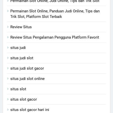
Permainan Slot Online, Judi Online, Tips dan Trik Slot
Permainan Slot Online, Panduan Judi Online, Tips dan
Trik Slot, Platform Slot Terbaik
Review Situs
Review Situs Pengalaman Pengguna Platform Favorit
situs judi
situs judi slot
situs judi slot gacor
situs judi slot online
situs slot
situs slot gacor
situs slot gacor hari ini