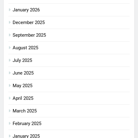
January 2026
December 2025
September 2025
August 2025
July 2025
June 2025
May 2025
April 2025
March 2025
February 2025
January 2025