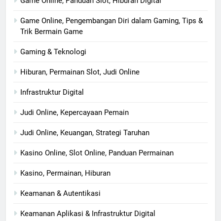
Game Online, Panduan Slot, Hiburan Digital
Game Online, Pengembangan Diri dalam Gaming, Tips &
Trik Bermain Game
Gaming & Teknologi
Hiburan, Permainan Slot, Judi Online
Infrastruktur Digital
Judi Online, Kepercayaan Pemain
Judi Online, Keuangan, Strategi Taruhan
Kasino Online, Slot Online, Panduan Permainan
Kasino, Permainan, Hiburan
Keamanan & Autentikasi
Keamanan Aplikasi & Infrastruktur Digital