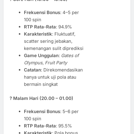
Frekuensi Bonus
: 4–5 per
100 spin
RTP Rata-Rata
: 94.9%
Karakteristik
: Fluktuatif,
scatter sering jebakan,
kemenangan sulit diprediksi
Game Unggulan
:
Gates of
Olympus
,
Fruit Party
Catatan
: Direkomendasikan
hanya untuk uji pola atau
bermain singkat
?
Malam Hari (20.00 – 01.00)
Frekuensi Bonus
: 5–6 per
100 spin
RTP Rata-Rata
: 95.5%
Karakteristik
: Pola bonus