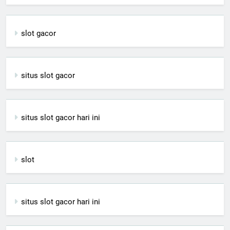
slot gacor
situs slot gacor
situs slot gacor hari ini
slot
situs slot gacor hari ini