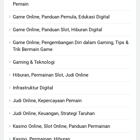
Pemain
Game Online, Panduan Pemula, Edukasi Digital
Game Online, Panduan Slot, Hiburan Digital
Game Online, Pengembangan Diri dalam Gaming, Tips &
Trik Bermain Game
Gaming & Teknologi
Hiburan, Permainan Slot, Judi Online
Infrastruktur Digital
Judi Online, Kepercayaan Pemain
Judi Online, Keuangan, Strategi Taruhan
Kasino Online, Slot Online, Panduan Permainan
Kasino, Permainan, Hiburan