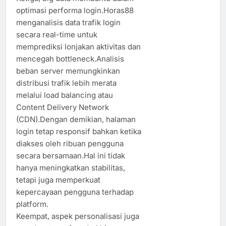
optimasi performa login.Horas88
menganalisis data trafik login
secara real-time untuk
memprediksi lonjakan aktivitas dan
mencegah bottleneck.Analisis
beban server memungkinkan
distribusi trafik lebih merata
melalui load balancing atau
Content Delivery Network
(CDN).Dengan demikian, halaman
login tetap responsif bahkan ketika
diakses oleh ribuan pengguna
secara bersamaan.Hal ini tidak
hanya meningkatkan stabilitas,
tetapi juga memperkuat
kepercayaan pengguna terhadap
platform.
Keempat, aspek personalisasi juga