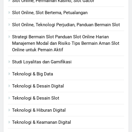
Slot Online, Permainan Kasino, Slot Gacor
Slot Online, Slot Bertema, Petualangan
Slot Online, Teknologi Perjudian, Panduan Bermain Slot
Strategi Bermain Slot Panduan Slot Online Harian
Manajemen Modal dan Risiko Tips Bermain Aman Slot
Online untuk Pemain Aktif
Studi Loyalitas dan Gamifikasi
Teknologi & Big Data
Teknologi & Desain Digital
Teknologi & Desain Slot
Teknologi & Hiburan Digital
Teknologi & Keamanan Digital