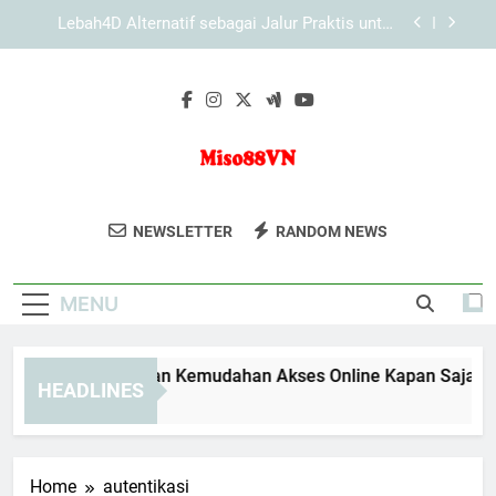
Skip
Lebah4D Alternatif sebagai Jalur Praktis untuk
Pengguna Online
to
content
Panduan Praktis Slot Lebah4D untuk Pengguna
Aktif
Langkah Cerdas Menggunakan LAE138 Login di
Era Digital
Slot Lebah4D dan Kemudahan Akses Online
Kapan Saja
Miso88VN
Lebah4D Alternatif sebagai Jalur Praktis untuk
Mainkan Berbagai Permainan Judi
Pengguna Online
NEWSLETTER
RANDOM NEWS
Online Di Miso88VN Dengan Peluang
Panduan Praktis Slot Lebah4D untuk Pengguna
Menang Besar Dan Layanan Terpercaya.
Aktif
MENU
Langkah Cerdas Menggunakan LAE138 Login di
Era Digital
Slot Lebah4D dan Kemudahan Akses Online Kapan Saja
HEADLINES
3 Months Ago
Home
autentikasi