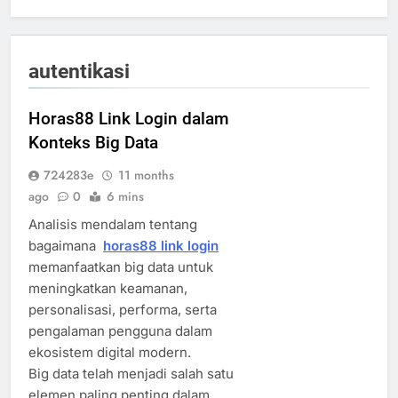
autentikasi
Horas88 Link Login dalam
Konteks Big Data
724283e
11 months
ago
0
6 mins
Analisis mendalam tentang
bagaimana
horas88 link login
memanfaatkan big data untuk
meningkatkan keamanan,
personalisasi, performa, serta
pengalaman pengguna dalam
ekosistem digital modern.
Big data telah menjadi salah satu
elemen paling penting dalam