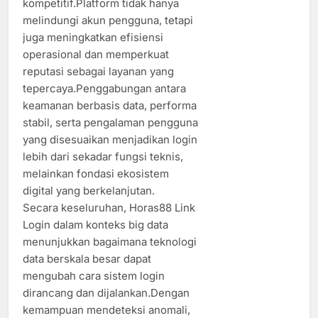
kompetitif.Platform tidak hanya
melindungi akun pengguna, tetapi
juga meningkatkan efisiensi
operasional dan memperkuat
reputasi sebagai layanan yang
tepercaya.Penggabungan antara
keamanan berbasis data, performa
stabil, serta pengalaman pengguna
yang disesuaikan menjadikan login
lebih dari sekadar fungsi teknis,
melainkan fondasi ekosistem
digital yang berkelanjutan.
Secara keseluruhan, Horas88 Link
Login dalam konteks big data
menunjukkan bagaimana teknologi
data berskala besar dapat
mengubah cara sistem login
dirancang dan dijalankan.Dengan
kemampuan mendeteksi anomali,