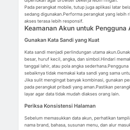
diperlukan agar browser bekerja lebih ringan.
Pada perangkat mobile, tutup juga aplikasi latar be
sedang digunakan.Performa perangkat yang lebih 
akses terasa lebih responsif.
Keamanan Akun untuk Pengguna A
Gunakan Kata Sandi yang Kuat
Kata sandi menjadi perlindungan utama akun.Gunak
besar, huruf kecil, angka, dan simbol.Hindari mema
tanggal lahir, atau pola angka sederhana.Pengguna
sebaiknya tidak memakai kata sandi yang sama unt
Jika sulit mengingat banyak kombinasi, gunakan pe
pada perangkat pribadi yang aman.Pastikan perangk
layar agar data tidak mudah diakses orang lain.
Periksa Konsistensi Halaman
Sebelum memasukkan data akun, perhatikan tampil
nama brand, bahasa, susunan menu, dan alur masu