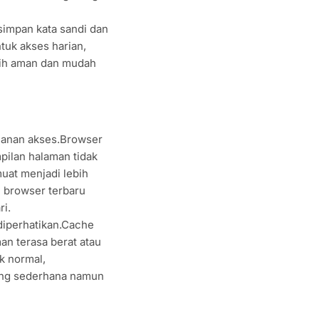
simpan kata sandi dan
tuk akses harian,
ebih aman dan mudah
manan akses.Browser
pilan halaman tidak
uat menjadi lebih
 browser terbaru
ri.
diperhatikan.Cache
n terasa berat atau
k normal,
ang sederhana namun