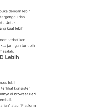
rbuka dengan lebih
t terganggu dan
ntu.Untuk
ang kuat lebih
u memperhatikan
iksa jaringan terlebih
masalah.
D Lebih
ses lebih
terlihat konsisten
nnya di browser.Beri
embali.
Harian” atau “Platform