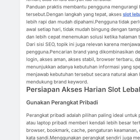
Panduan praktis membantu pengguna mengurangi
tersebut.Dengan langkah yang tepat, akses
slot le
lebih rapi dan mudah dipahami.Pengguna tidak perl
awal setiap hari, tidak mudah bingung dengan tamp
dan lebih cepat menemukan solusi ketika halaman t
Dari sisi SEO, topik ini juga relevan karena menja
pengguna.Pencarian brand yang dikombinasikan de
login, akses aman, akses stabil, browser terbaru, d
menunjukkan adanya kebutuhan informasi yang spes
menjawab kebutuhan tersebut secara natural akan 
mendukung brand keyword.
Persiapan Akses Harian Slot Leb
Gunakan Perangkat Pribadi
Perangkat pribadi adalah pilihan paling ideal untuk
atau laptop pribadi memberi kendali lebih besar te
browser, bookmark, cache, pengaturan keamanan,
kata sandi.Menggunakan perangkat sendiri juga 