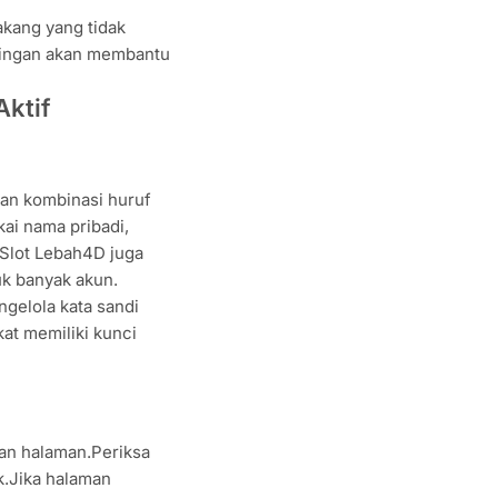
lakang yang tidak
ringan akan membantu
ktif
an kombinasi huruf
kai nama pribadi,
 Slot Lebah4D juga
uk banyak akun.
ngelola kata sandi
at memiliki kunci
an halaman.Periksa
k.Jika halaman