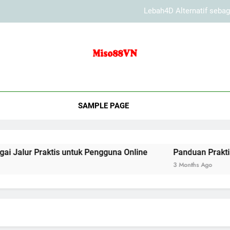
Lebah4D Alternatif sebag
Panduan Prak
Langkah Cerdas Men
so88VN
Slot Lebah4D da
erbagai Permainan Judi Online Di Miso88VN Dengan Peluang 
Lebah4D Alternatif sebag
SAMPLE PAGE
Panduan Prak
Langkah Cerdas Men
Praktis untuk Pengguna Online
Panduan Praktis Slot Le
3 Months Ago