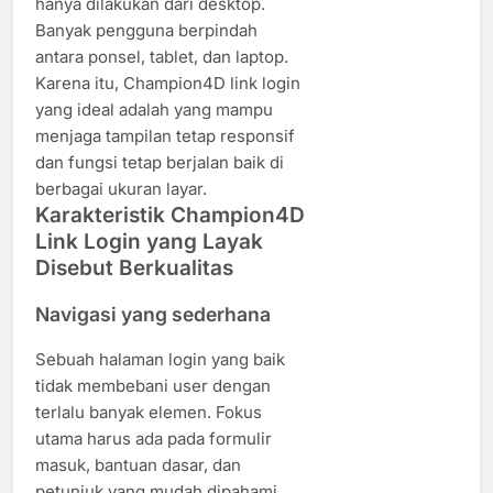
hanya dilakukan dari desktop.
Banyak pengguna berpindah
antara ponsel, tablet, dan laptop.
Karena itu, Champion4D link login
yang ideal adalah yang mampu
menjaga tampilan tetap responsif
dan fungsi tetap berjalan baik di
berbagai ukuran layar.
Karakteristik Champion4D
Link Login yang Layak
Disebut Berkualitas
Navigasi yang sederhana
Sebuah halaman login yang baik
tidak membebani user dengan
terlalu banyak elemen. Fokus
utama harus ada pada formulir
masuk, bantuan dasar, dan
petunjuk yang mudah dipahami.