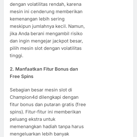
dengan volatilitas rendah, karena
mesin ini cenderung memberikan
kemenangan lebih sering
meskipun jumlahnya kecil. Namun,
jika Anda berani mengambil risiko
dan ingin mengejar jackpot besar,
pilih mesin slot dengan volatilitas
tinggi.
2.
Manfaatkan Fitur Bonus dan
Free Spins
Sebagian besar mesin slot di
Champion4d dilengkapi dengan
fitur bonus dan putaran gratis (free
spins). Fitur-fitur ini memberikan
peluang ekstra untuk
memenangkan hadiah tanpa harus
mengeluarkan lebih banyak