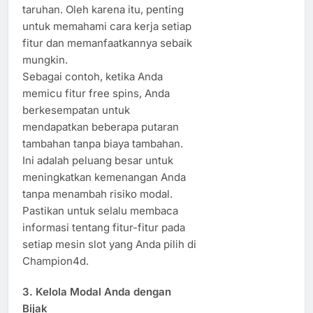
taruhan. Oleh karena itu, penting
untuk memahami cara kerja setiap
fitur dan memanfaatkannya sebaik
mungkin.
Sebagai contoh, ketika Anda
memicu fitur free spins, Anda
berkesempatan untuk
mendapatkan beberapa putaran
tambahan tanpa biaya tambahan.
Ini adalah peluang besar untuk
meningkatkan kemenangan Anda
tanpa menambah risiko modal.
Pastikan untuk selalu membaca
informasi tentang fitur-fitur pada
setiap mesin slot yang Anda pilih di
Champion4d.
3.
Kelola Modal Anda dengan
Bijak