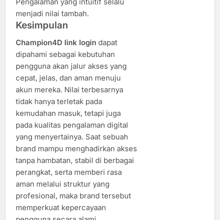
Pengalaman yang intuitif selalu
menjadi nilai tambah.
Kesimpulan
Champion4D link login
dapat
dipahami sebagai kebutuhan
pengguna akan jalur akses yang
cepat, jelas, dan aman menuju
akun mereka. Nilai terbesarnya
tidak hanya terletak pada
kemudahan masuk, tetapi juga
pada kualitas pengalaman digital
yang menyertainya. Saat sebuah
brand mampu menghadirkan akses
tanpa hambatan, stabil di berbagai
perangkat, serta memberi rasa
aman melalui struktur yang
profesional, maka brand tersebut
memperkuat kepercayaan
pengguna secara alami.