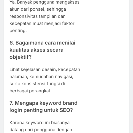
Ya. Banyak pengguna mengakses
akun dari ponsel, sehingga
responsivitas tampilan dan
kecepatan muat menjadi faktor
penting.
6. Bagaimana cara menilai
kualitas akses secara
objektif?
Lihat kejelasan desain, kecepatan
halaman, kemudahan navigasi,
serta konsistensi fungsi di
berbagai perangkat.
7. Mengapa keyword brand
login penting untuk SEO?
Karena keyword ini biasanya
datang dari pengguna dengan