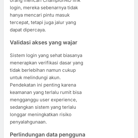
orang mencari Champion4D link
login, mereka sebenarnya tidak
hanya mencari pintu masuk
tercepat, tetapi juga jalur yang
dapat dipercaya.
Validasi akses yang wajar
Sistem login yang sehat biasanya
menerapkan verifikasi dasar yang
tidak berlebihan namun cukup
untuk melindungi akun.
Pendekatan ini penting karena
keamanan yang terlalu rumit bisa
mengganggu user experience,
sedangkan sistem yang terlalu
longgar meningkatkan risiko
penyalahgunaan.
Perlindungan data pengguna