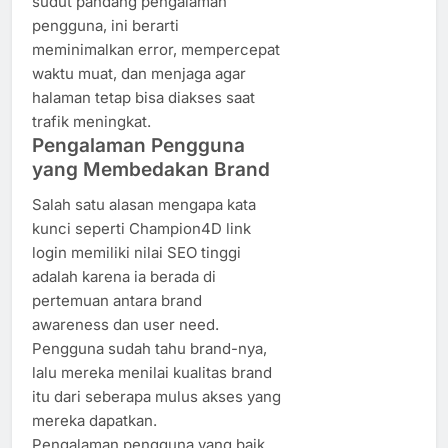
sudut pandang pengalaman
pengguna, ini berarti
meminimalkan error, mempercepat
waktu muat, dan menjaga agar
halaman tetap bisa diakses saat
trafik meningkat.
Pengalaman Pengguna
yang Membedakan Brand
Salah satu alasan mengapa kata
kunci seperti Champion4D link
login memiliki nilai SEO tinggi
adalah karena ia berada di
pertemuan antara brand
awareness dan user need.
Pengguna sudah tahu brand-nya,
lalu mereka menilai kualitas brand
itu dari seberapa mulus akses yang
mereka dapatkan.
Pengalaman pengguna yang baik