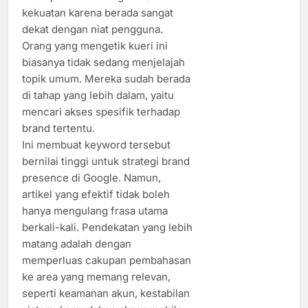
kekuatan karena berada sangat
dekat dengan niat pengguna.
Orang yang mengetik kueri ini
biasanya tidak sedang menjelajah
topik umum. Mereka sudah berada
di tahap yang lebih dalam, yaitu
mencari akses spesifik terhadap
brand tertentu.
Ini membuat keyword tersebut
bernilai tinggi untuk strategi brand
presence di Google. Namun,
artikel yang efektif tidak boleh
hanya mengulang frasa utama
berkali-kali. Pendekatan yang lebih
matang adalah dengan
memperluas cakupan pembahasan
ke area yang memang relevan,
seperti keamanan akun, kestabilan