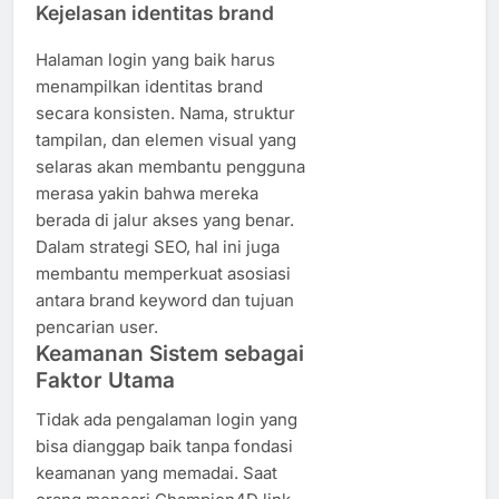
Kejelasan identitas brand
Halaman login yang baik harus
menampilkan identitas brand
secara konsisten. Nama, struktur
tampilan, dan elemen visual yang
selaras akan membantu pengguna
merasa yakin bahwa mereka
berada di jalur akses yang benar.
Dalam strategi SEO, hal ini juga
membantu memperkuat asosiasi
antara brand keyword dan tujuan
pencarian user.
Keamanan Sistem sebagai
Faktor Utama
Tidak ada pengalaman login yang
bisa dianggap baik tanpa fondasi
keamanan yang memadai. Saat