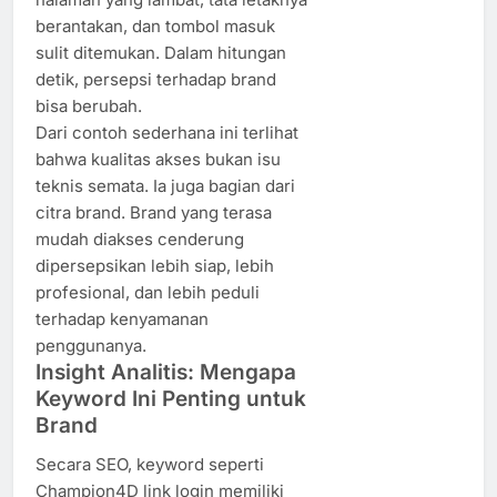
berantakan, dan tombol masuk
sulit ditemukan. Dalam hitungan
detik, persepsi terhadap brand
bisa berubah.
Dari contoh sederhana ini terlihat
bahwa kualitas akses bukan isu
teknis semata. Ia juga bagian dari
citra brand. Brand yang terasa
mudah diakses cenderung
dipersepsikan lebih siap, lebih
profesional, dan lebih peduli
terhadap kenyamanan
penggunanya.
Insight Analitis: Mengapa
Keyword Ini Penting untuk
Brand
Secara SEO, keyword seperti
Champion4D link login memiliki