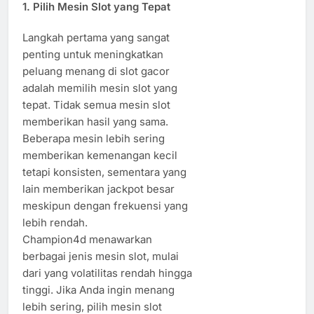
1.
Pilih Mesin Slot yang Tepat
Langkah pertama yang sangat
penting untuk meningkatkan
peluang menang di slot gacor
adalah memilih mesin slot yang
tepat. Tidak semua mesin slot
memberikan hasil yang sama.
Beberapa mesin lebih sering
memberikan kemenangan kecil
tetapi konsisten, sementara yang
lain memberikan jackpot besar
meskipun dengan frekuensi yang
lebih rendah.
Champion4d menawarkan
berbagai jenis mesin slot, mulai
dari yang volatilitas rendah hingga
tinggi. Jika Anda ingin menang
lebih sering, pilih mesin slot