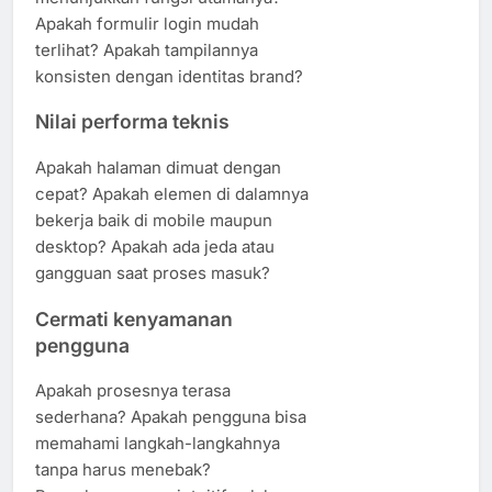
Apakah formulir login mudah
terlihat? Apakah tampilannya
konsisten dengan identitas brand?
Nilai performa teknis
Apakah halaman dimuat dengan
cepat? Apakah elemen di dalamnya
bekerja baik di mobile maupun
desktop? Apakah ada jeda atau
gangguan saat proses masuk?
Cermati kenyamanan
pengguna
Apakah prosesnya terasa
sederhana? Apakah pengguna bisa
memahami langkah-langkahnya
tanpa harus menebak?