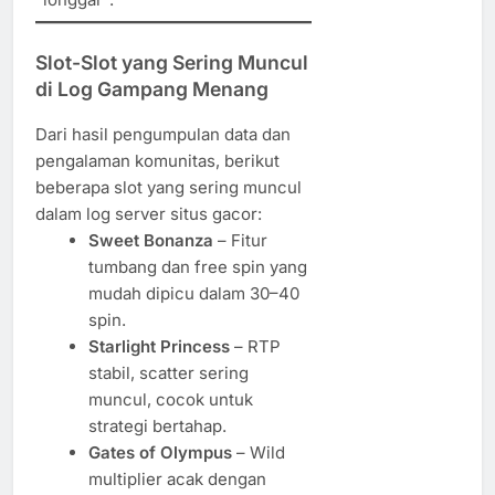
Slot-Slot yang Sering Muncul
di Log Gampang Menang
Dari hasil pengumpulan data dan
pengalaman komunitas, berikut
beberapa slot yang sering muncul
dalam log server situs gacor:
Sweet Bonanza
– Fitur
tumbang dan free spin yang
mudah dipicu dalam 30–40
spin.
Starlight Princess
– RTP
stabil, scatter sering
muncul, cocok untuk
strategi bertahap.
Gates of Olympus
– Wild
multiplier acak dengan