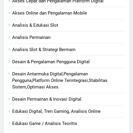
Akses Cepat dan Pengalaman Platform Digital
Akses Online dan Pengalaman Mobile
Analisis & Edukasi Slot
Analisis Permainan
Analisis Slot & Strategi Bermain
Desain & Pengalaman Pengguna Digital
Desain Antarmuka Digital,Pengalaman
Pengguna,Platform Online Terintegrasi,Stabilitas
Sistem,Optimasi Akses
Desain Permainan & Inovasi Digital
Edukasi Digital, Tren Gaming, Analisis Online
Edukasi Game / Analisis Teoritis