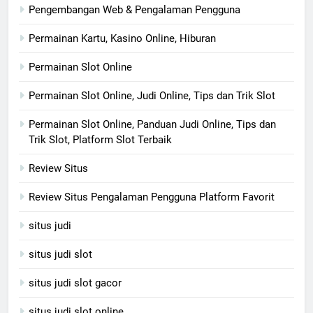
Pengembangan Web & Pengalaman Pengguna
Permainan Kartu, Kasino Online, Hiburan
Permainan Slot Online
Permainan Slot Online, Judi Online, Tips dan Trik Slot
Permainan Slot Online, Panduan Judi Online, Tips dan
Trik Slot, Platform Slot Terbaik
Review Situs
Review Situs Pengalaman Pengguna Platform Favorit
situs judi
situs judi slot
situs judi slot gacor
situs judi slot online