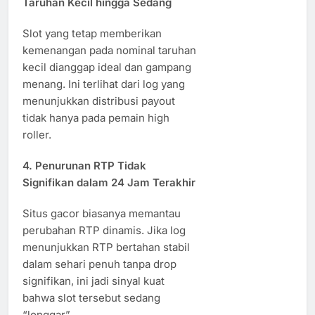
Taruhan Kecil hingga Sedang
Slot yang tetap memberikan
kemenangan pada nominal taruhan
kecil dianggap ideal dan gampang
menang. Ini terlihat dari log yang
menunjukkan distribusi payout
tidak hanya pada pemain high
roller.
4.
Penurunan RTP Tidak
Signifikan dalam 24 Jam Terakhir
Situs gacor biasanya memantau
perubahan RTP dinamis. Jika log
menunjukkan RTP bertahan stabil
dalam sehari penuh tanpa drop
signifikan, ini jadi sinyal kuat
bahwa slot tersebut sedang
“longgar”.