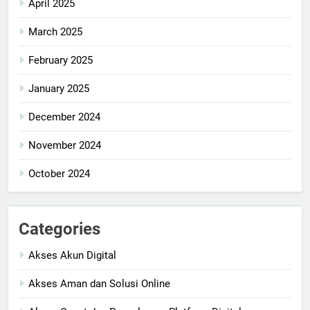
April 2025
March 2025
February 2025
January 2025
December 2024
November 2024
October 2024
Categories
Akses Akun Digital
Akses Aman dan Solusi Online