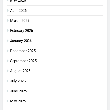
May 2026
April 2026
March 2026
February 2026
January 2026
December 2025
September 2025
August 2025
July 2025
June 2025
May 2025