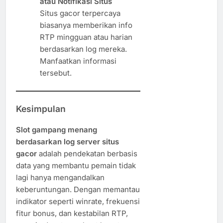
atau Notifikasi Situs
Situs gacor terpercaya
biasanya memberikan info
RTP mingguan atau harian
berdasarkan log mereka.
Manfaatkan informasi
tersebut.
Kesimpulan
Slot gampang menang
berdasarkan log server situs
gacor
adalah pendekatan berbasis
data yang membantu pemain tidak
lagi hanya mengandalkan
keberuntungan. Dengan memantau
indikator seperti winrate, frekuensi
fitur bonus, dan kestabilan RTP,