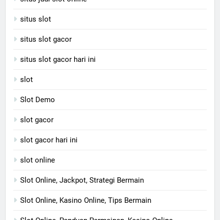
situs slot
situs slot gacor
situs slot gacor hari ini
slot
Slot Demo
slot gacor
slot gacor hari ini
slot online
Slot Online, Jackpot, Strategi Bermain
Slot Online, Kasino Online, Tips Bermain