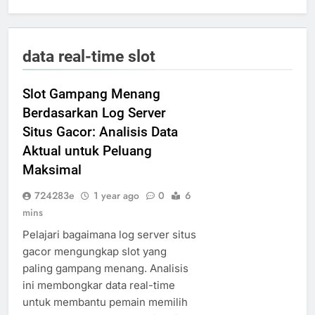
data real-time slot
Slot Gampang Menang
Berdasarkan Log Server
Situs Gacor: Analisis Data
Aktual untuk Peluang
Maksimal
724283e
1 year ago
0
6
mins
Pelajari bagaimana log server situs
gacor mengungkap slot yang
paling gampang menang. Analisis
ini membongkar data real-time
untuk membantu pemain memilih