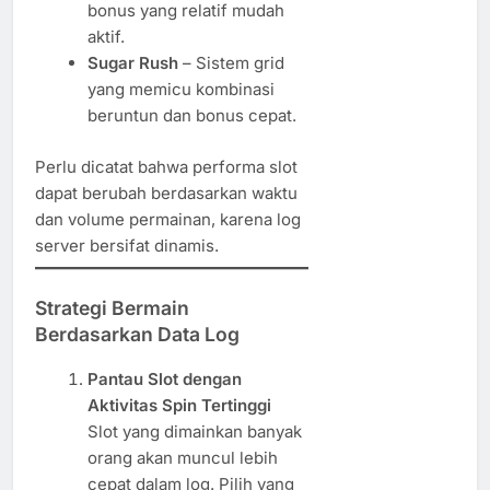
bonus yang relatif mudah
aktif.
Sugar Rush
– Sistem grid
yang memicu kombinasi
beruntun dan bonus cepat.
Perlu dicatat bahwa performa slot
dapat berubah berdasarkan waktu
dan volume permainan, karena log
server bersifat dinamis.
Strategi Bermain
Berdasarkan Data Log
Pantau Slot dengan
Aktivitas Spin Tertinggi
Slot yang dimainkan banyak
orang akan muncul lebih
cepat dalam log. Pilih yang