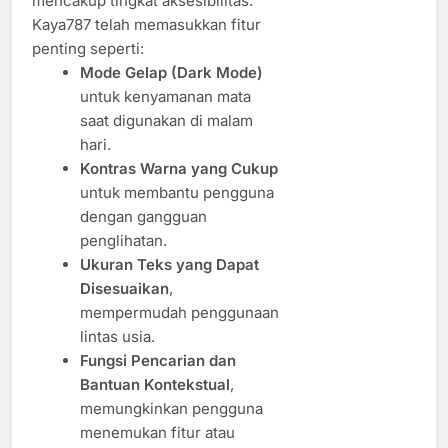
mencakup tingkat aksesibilitas.
Kaya787 telah memasukkan fitur
penting seperti:
Mode Gelap (Dark Mode)
untuk kenyamanan mata
saat digunakan di malam
hari.
Kontras Warna yang Cukup
untuk membantu pengguna
dengan gangguan
penglihatan.
Ukuran Teks yang Dapat
Disesuaikan
,
mempermudah penggunaan
lintas usia.
Fungsi Pencarian dan
Bantuan Kontekstual
,
memungkinkan pengguna
menemukan fitur atau