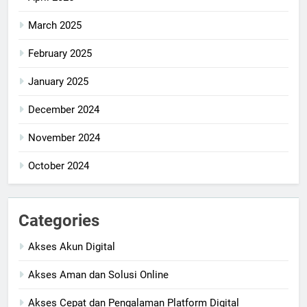
March 2025
February 2025
January 2025
December 2024
November 2024
October 2024
Categories
Akses Akun Digital
Akses Aman dan Solusi Online
Akses Cepat dan Pengalaman Platform Digital