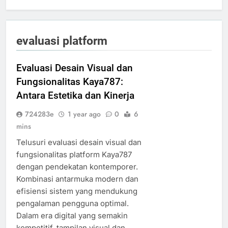
evaluasi platform
Evaluasi Desain Visual dan
Fungsionalitas Kaya787:
Antara Estetika dan Kinerja
724283e
1 year ago
0
6
mins
Telusuri evaluasi desain visual dan
fungsionalitas platform Kaya787
dengan pendekatan kontemporer.
Kombinasi antarmuka modern dan
efisiensi sistem yang mendukung
pengalaman pengguna optimal.
Dalam era digital yang semakin
kompetitif, tampilan visual dan