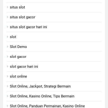
situs slot
situs slot gacor
situs slot gacor hari ini
slot
Slot Demo
slot gacor
slot gacor hari ini
slot online
Slot Online, Jackpot, Strategi Bermain
Slot Online, Kasino Online, Tips Bermain
Slot Online, Panduan Permainan, Kasino Online