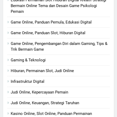
Bermain Online Tema dan Desain Game Psikologi
Pemain
Game Online, Panduan Pemula, Edukasi Digital
Game Online, Panduan Slot, Hiburan Digital
Game Online, Pengembangan Diri dalam Gaming, Tips &
Trik Bermain Game
Gaming & Teknologi
Hiburan, Permainan Slot, Judi Online
Infrastruktur Digital
Judi Online, Kepercayaan Pemain
Judi Online, Keuangan, Strategi Taruhan
Kasino Online, Slot Online, Panduan Permainan