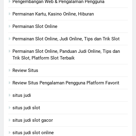
Pengembangan Web & Pengalaman Pengguna
Permainan Kartu, Kasino Online, Hiburan
Permainan Slot Online
Permainan Slot Online, Judi Online, Tips dan Trik Slot
Permainan Slot Online, Panduan Judi Online, Tips dan
Trik Slot, Platform Slot Terbaik
Review Situs
Review Situs Pengalaman Pengguna Platform Favorit
situs judi
situs judi slot
situs judi slot gacor
situs judi slot online