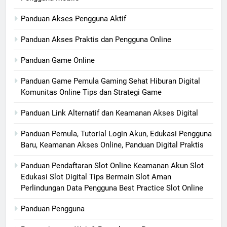
Panduan Akses Pengguna Aktif
Panduan Akses Praktis dan Pengguna Online
Panduan Game Online
Panduan Game Pemula Gaming Sehat Hiburan Digital
Komunitas Online Tips dan Strategi Game
Panduan Link Alternatif dan Keamanan Akses Digital
Panduan Pemula, Tutorial Login Akun, Edukasi Pengguna
Baru, Keamanan Akses Online, Panduan Digital Praktis
Panduan Pendaftaran Slot Online Keamanan Akun Slot
Edukasi Slot Digital Tips Bermain Slot Aman
Perlindungan Data Pengguna Best Practice Slot Online
Panduan Pengguna