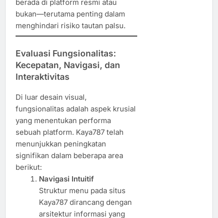
berada di platform resmi atau
bukan—terutama penting dalam
menghindari risiko tautan palsu.
Evaluasi Fungsionalitas:
Kecepatan, Navigasi, dan
Interaktivitas
Di luar desain visual,
fungsionalitas adalah aspek krusial
yang menentukan performa
sebuah platform. Kaya787 telah
menunjukkan peningkatan
signifikan dalam beberapa area
berikut:
Navigasi Intuitif
Struktur menu pada situs
Kaya787 dirancang dengan
arsitektur informasi yang