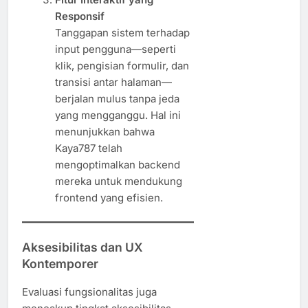
Responsif
Tanggapan sistem terhadap
input pengguna—seperti
klik, pengisian formulir, dan
transisi antar halaman—
berjalan mulus tanpa jeda
yang mengganggu. Hal ini
menunjukkan bahwa
Kaya787 telah
mengoptimalkan backend
mereka untuk mendukung
frontend yang efisien.
Aksesibilitas dan UX
Kontemporer
Evaluasi fungsionalitas juga