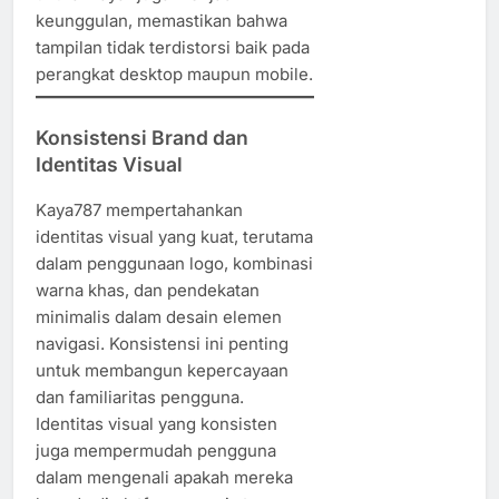
keunggulan, memastikan bahwa
tampilan tidak terdistorsi baik pada
perangkat desktop maupun mobile.
Konsistensi Brand dan
Identitas Visual
Kaya787 mempertahankan
identitas visual yang kuat, terutama
dalam penggunaan logo, kombinasi
warna khas, dan pendekatan
minimalis dalam desain elemen
navigasi. Konsistensi ini penting
untuk membangun kepercayaan
dan familiaritas pengguna.
Identitas visual yang konsisten
juga mempermudah pengguna
dalam mengenali apakah mereka