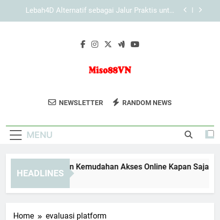
Pengguna Online
Skip
Panduan Praktis Slot Lebah4D untuk Pengguna
to
Aktif
content
Langkah Cerdas Menggunakan LAE138 Login di
Era Digital
Slot Lebah4D dan Kemudahan Akses Online
Kapan Saja
Lebah4D Alternatif sebagai Jalur Praktis untuk
Pengguna Online
Miso88VN
Mainkan Berbagai Permainan Judi
Panduan Praktis Slot Lebah4D untuk Pengguna
NEWSLETTER
RANDOM NEWS
Aktif
Online Di Miso88VN Dengan Peluang
Menang Besar Dan Layanan Terpercaya.
Langkah Cerdas Menggunakan LAE138 Login di
Era Digital
MENU
Slot Lebah4D dan Kemudahan Akses Online Kapan Saja
HEADLINES
3 Months Ago
Home
evaluasi platform