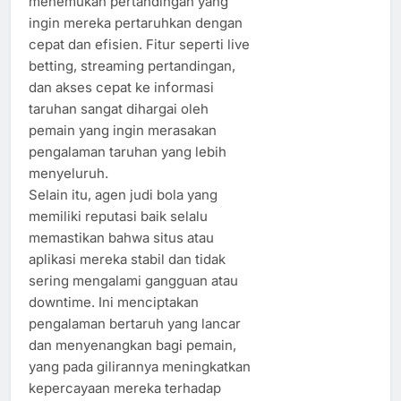
menemukan pertandingan yang
ingin mereka pertaruhkan dengan
cepat dan efisien. Fitur seperti live
betting, streaming pertandingan,
dan akses cepat ke informasi
taruhan sangat dihargai oleh
pemain yang ingin merasakan
pengalaman taruhan yang lebih
menyeluruh.
Selain itu, agen judi bola yang
memiliki reputasi baik selalu
memastikan bahwa situs atau
aplikasi mereka stabil dan tidak
sering mengalami gangguan atau
downtime. Ini menciptakan
pengalaman bertaruh yang lancar
dan menyenangkan bagi pemain,
yang pada gilirannya meningkatkan
kepercayaan mereka terhadap