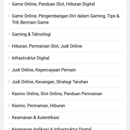
Game Online, Panduan Slot, Hiburan Digital
Game Online, Pengembangan Diri dalam Gaming, Tips &
Trik Bermain Game
Gaming & Teknologi
Hiburan, Permainan Slot, Judi Online
Infrastruktur Digital
Judi Online, Kepercayaan Pemain
Judi Online, Keuangan, Strategi Taruhan
Kasino Online, Slot Online, Panduan Permainan
Kasino, Permainan, Hiburan
Keamanan & Autentikasi
Keamanan Aplikasi & Infrastruktur Digital