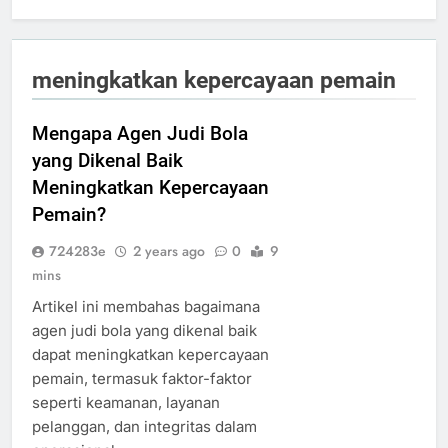
meningkatkan kepercayaan pemain
Mengapa Agen Judi Bola
yang Dikenal Baik
Meningkatkan Kepercayaan
Pemain?
724283e
2 years ago
0
9
mins
Artikel ini membahas bagaimana
agen judi bola yang dikenal baik
dapat meningkatkan kepercayaan
pemain, termasuk faktor-faktor
seperti keamanan, layanan
pelanggan, dan integritas dalam