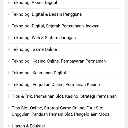
Teknologi Akses Digital
Teknologi Digital & Desain Pengguna
Teknologi Digital, Sejarah Perusahaan, Inovasi
Teknologi Web & Sistem Jaringan
Teknologi, Game Online
Teknologi, Kasino Online, Pembayaran Permainan
Teknologi, Keamanan Digital
Teknologi, Perjudian Online, Permainan Kasino
Tips & Trik, Permainan Slot, Kasino, Strategi Permainan
Tips Slot Online, Strategi Game Online, Fitur Slot
Unggulan, Panduan Pemain Slot, Pengelolaan Modal
Ulasan & Edukasi