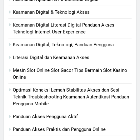
Keamanan Digital & Teknologi Akses
Keamanan Digital Literasi Digital Panduan Akses
Teknologi Internet User Experience
Keamanan Digital, Teknologi, Panduan Pengguna
Literasi Digital dan Keamanan Akses
Mesin Slot Online Slot Gacor Tips Bermain Slot Kasino
Online
Optimasi Koneksi Lemah Stabilitas Akses dan Sesi
Teknik Troubleshooting Keamanan Autentikasi Panduan
Pengguna Mobile
Panduan Akses Pengguna Aktif
Panduan Akses Praktis dan Pengguna Online