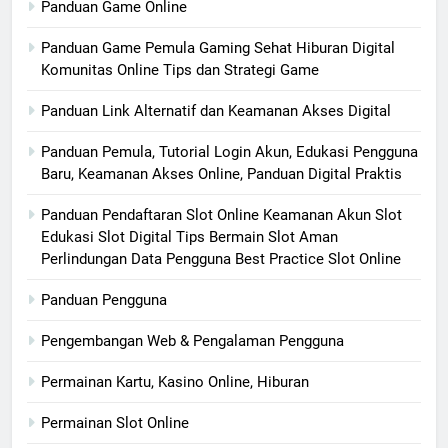
Panduan Game Online
Panduan Game Pemula Gaming Sehat Hiburan Digital
Komunitas Online Tips dan Strategi Game
Panduan Link Alternatif dan Keamanan Akses Digital
Panduan Pemula, Tutorial Login Akun, Edukasi Pengguna
Baru, Keamanan Akses Online, Panduan Digital Praktis
Panduan Pendaftaran Slot Online Keamanan Akun Slot
Edukasi Slot Digital Tips Bermain Slot Aman
Perlindungan Data Pengguna Best Practice Slot Online
Panduan Pengguna
Pengembangan Web & Pengalaman Pengguna
Permainan Kartu, Kasino Online, Hiburan
Permainan Slot Online