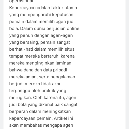
operasional.
Kepercayaan adalah faktor utama
yang mempengaruhi keputusan
pemain dalam memilih agen judi
bola. Dalam dunia perjudian online
yang penuh dengan agen-agen
yang bersaing, pemain sangat
berhati-hati dalam memilih situs
tempat mereka bertaruh, karena
mereka menginginkan jaminan
bahwa dana dan data pribadi
mereka aman, serta pengalaman
berjudi mereka tidak akan
terganggu oleh praktik yang
merugikan. Oleh karena itu, agen
judi bola yang dikenal baik sangat
berperan dalam meningkatkan
kepercayaan pemain. Artikel ini
akan membahas mengapa agen