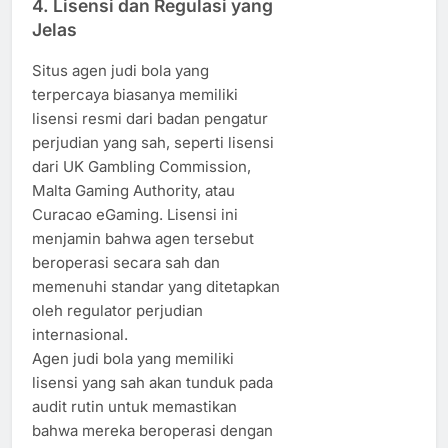
4.
Lisensi dan Regulasi yang
Jelas
Situs agen judi bola yang
terpercaya biasanya memiliki
lisensi resmi dari badan pengatur
perjudian yang sah, seperti lisensi
dari UK Gambling Commission,
Malta Gaming Authority, atau
Curacao eGaming. Lisensi ini
menjamin bahwa agen tersebut
beroperasi secara sah dan
memenuhi standar yang ditetapkan
oleh regulator perjudian
internasional.
Agen judi bola yang memiliki
lisensi yang sah akan tunduk pada
audit rutin untuk memastikan
bahwa mereka beroperasi dengan