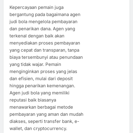
Kepercayaan pemain juga
bergantung pada bagaimana agen
judi bola mengelola pembayaran
dan penarikan dana. Agen yang
terkenal dengan baik akan
menyediakan proses pembayaran
yang cepat dan transparan, tanpa
biaya tersembunyi atau penundaan
yang tidak wajar. Pemain
menginginkan proses yang jelas
dan efisien, mulai dari deposit
hingga penarikan kemenangan.
Agen judi bola yang memiliki
reputasi baik biasanya
menawarkan berbagai metode
pembayaran yang aman dan mudah
diakses, seperti transfer bank, e-
wallet, dan cryptocurrency.