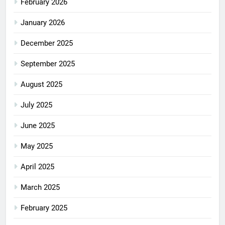
February 2026
January 2026
December 2025
September 2025
August 2025
July 2025
June 2025
May 2025
April 2025
March 2025
February 2025