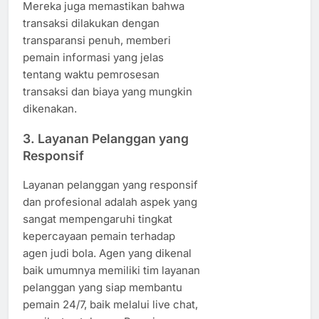
Mereka juga memastikan bahwa
transaksi dilakukan dengan
transparansi penuh, memberi
pemain informasi yang jelas
tentang waktu pemrosesan
transaksi dan biaya yang mungkin
dikenakan.
3.
Layanan Pelanggan yang
Responsif
Layanan pelanggan yang responsif
dan profesional adalah aspek yang
sangat mempengaruhi tingkat
kepercayaan pemain terhadap
agen judi bola. Agen yang dikenal
baik umumnya memiliki tim layanan
pelanggan yang siap membantu
pemain 24/7, baik melalui live chat,