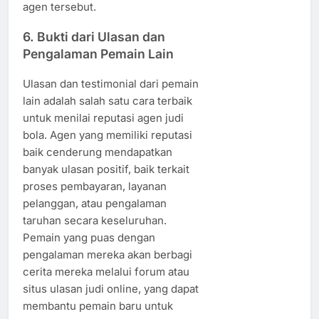
agen tersebut.
6.
Bukti dari Ulasan dan
Pengalaman Pemain Lain
Ulasan dan testimonial dari pemain
lain adalah salah satu cara terbaik
untuk menilai reputasi agen judi
bola. Agen yang memiliki reputasi
baik cenderung mendapatkan
banyak ulasan positif, baik terkait
proses pembayaran, layanan
pelanggan, atau pengalaman
taruhan secara keseluruhan.
Pemain yang puas dengan
pengalaman mereka akan berbagi
cerita mereka melalui forum atau
situs ulasan judi online, yang dapat
membantu pemain baru untuk