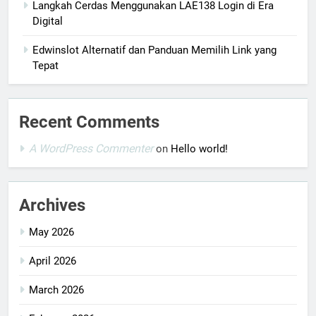
Langkah Cerdas Menggunakan LAE138 Login di Era
Digital
Edwinslot Alternatif dan Panduan Memilih Link yang
Tepat
Recent Comments
A WordPress Commenter
on
Hello world!
Archives
May 2026
April 2026
March 2026