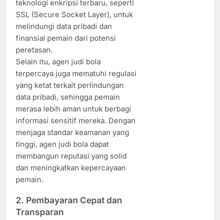
teknologi enkripsi terbaru, seperti
SSL (Secure Socket Layer), untuk
melindungi data pribadi dan
finansial pemain dari potensi
peretasan.
Selain itu, agen judi bola
terpercaya juga mematuhi regulasi
yang ketat terkait perlindungan
data pribadi, sehingga pemain
merasa lebih aman untuk berbagi
informasi sensitif mereka. Dengan
menjaga standar keamanan yang
tinggi, agen judi bola dapat
membangun reputasi yang solid
dan meningkatkan kepercayaan
pemain.
2.
Pembayaran Cepat dan
Transparan