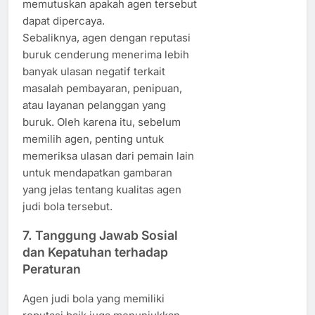
memutuskan apakah agen tersebut
dapat dipercaya.
Sebaliknya, agen dengan reputasi
buruk cenderung menerima lebih
banyak ulasan negatif terkait
masalah pembayaran, penipuan,
atau layanan pelanggan yang
buruk. Oleh karena itu, sebelum
memilih agen, penting untuk
memeriksa ulasan dari pemain lain
untuk mendapatkan gambaran
yang jelas tentang kualitas agen
judi bola tersebut.
7.
Tanggung Jawab Sosial
dan Kepatuhan terhadap
Peraturan
Agen judi bola yang memiliki