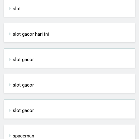
slot
slot gacor hari ini
slot gacor
slot gacor
slot gacor
spaceman