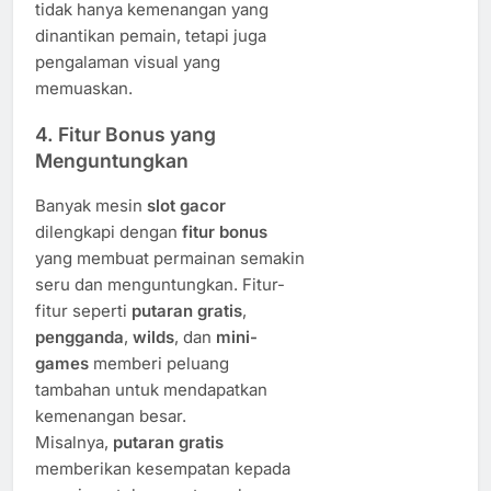
tidak hanya kemenangan yang
dinantikan pemain, tetapi juga
pengalaman visual yang
memuaskan.
4.
Fitur Bonus yang
Menguntungkan
Banyak mesin
slot gacor
dilengkapi dengan
fitur bonus
yang membuat permainan semakin
seru dan menguntungkan. Fitur-
fitur seperti
putaran gratis
,
pengganda
,
wilds
, dan
mini-
games
memberi peluang
tambahan untuk mendapatkan
kemenangan besar.
Misalnya,
putaran gratis
memberikan kesempatan kepada