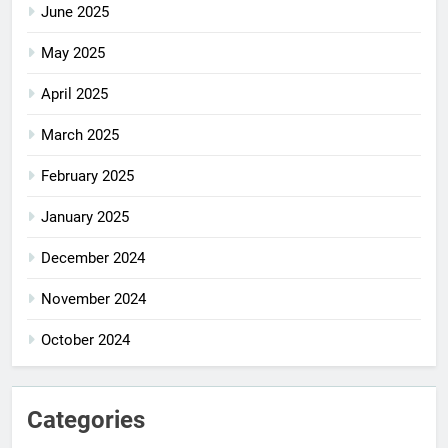
June 2025
May 2025
April 2025
March 2025
February 2025
January 2025
December 2024
November 2024
October 2024
Categories