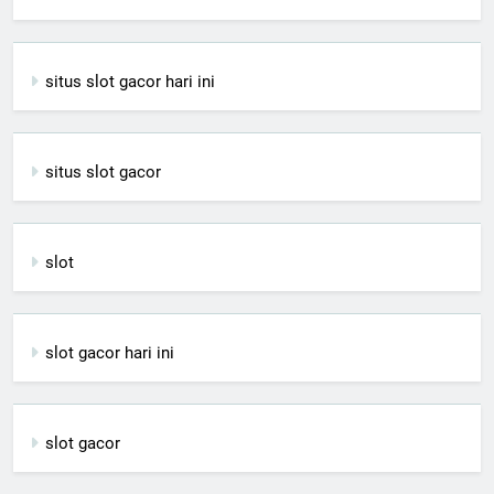
situs slot gacor hari ini
situs slot gacor
slot
slot gacor hari ini
slot gacor