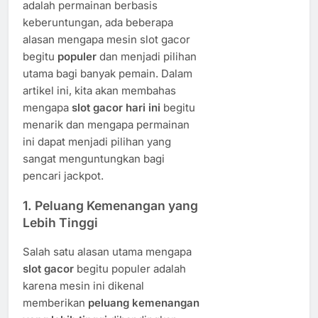
adalah permainan berbasis
keberuntungan, ada beberapa
alasan mengapa mesin slot gacor
begitu
populer
dan menjadi pilihan
utama bagi banyak pemain. Dalam
artikel ini, kita akan membahas
mengapa
slot gacor hari ini
begitu
menarik dan mengapa permainan
ini dapat menjadi pilihan yang
sangat menguntungkan bagi
pencari jackpot.
1.
Peluang Kemenangan yang
Lebih Tinggi
Salah satu alasan utama mengapa
slot gacor
begitu populer adalah
karena mesin ini dikenal
memberikan
peluang kemenangan