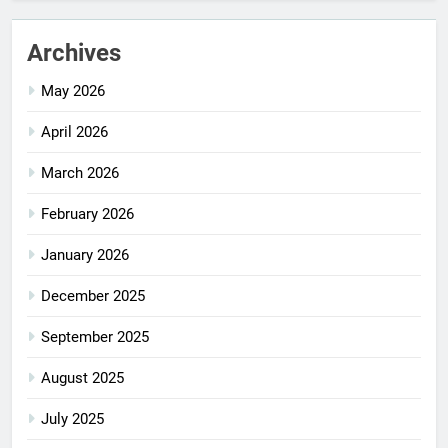
Archives
May 2026
April 2026
March 2026
February 2026
January 2026
December 2025
September 2025
August 2025
July 2025