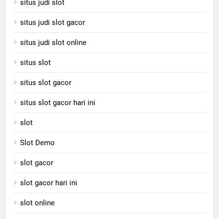
situs judi slot
situs judi slot gacor
situs judi slot online
situs slot
situs slot gacor
situs slot gacor hari ini
slot
Slot Demo
slot gacor
slot gacor hari ini
slot online