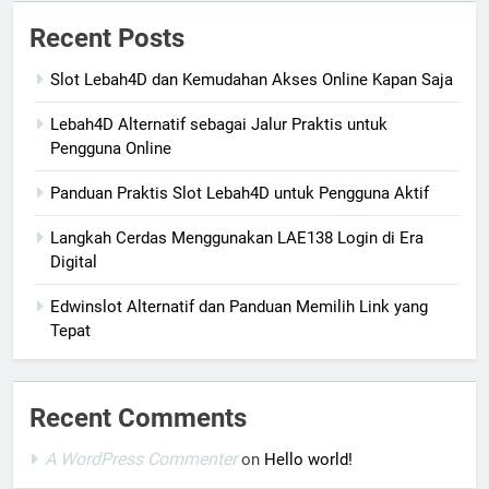
Recent Posts
Slot Lebah4D dan Kemudahan Akses Online Kapan Saja
Lebah4D Alternatif sebagai Jalur Praktis untuk
Pengguna Online
Panduan Praktis Slot Lebah4D untuk Pengguna Aktif
Langkah Cerdas Menggunakan LAE138 Login di Era
Digital
Edwinslot Alternatif dan Panduan Memilih Link yang
Tepat
Recent Comments
A WordPress Commenter
on
Hello world!