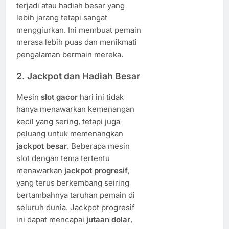
terjadi atau hadiah besar yang
lebih jarang tetapi sangat
menggiurkan. Ini membuat pemain
merasa lebih puas dan menikmati
pengalaman bermain mereka.
2.
Jackpot dan Hadiah Besar
Mesin
slot gacor
hari ini tidak
hanya menawarkan kemenangan
kecil yang sering, tetapi juga
peluang untuk memenangkan
jackpot besar
. Beberapa mesin
slot dengan tema tertentu
menawarkan
jackpot progresif
,
yang terus berkembang seiring
bertambahnya taruhan pemain di
seluruh dunia. Jackpot progresif
ini dapat mencapai
jutaan dolar
,