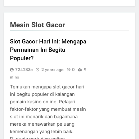
Mesin Slot Gacor
Slot Gacor Hari Ini: Mengapa
Permainan Ini Begitu
Populer?
724283e
2 years ago
0
9
mins
Temukan mengapa slot gacor hari
ini begitu populer di kalangan
pemain kasino online. Pelajari
faktor-faktor yang membuat mesin
slot ini menarik dan bagaimana
mereka menawarkan peluang
kemenangan yang lebih baik.
Di dunia perjudian online,