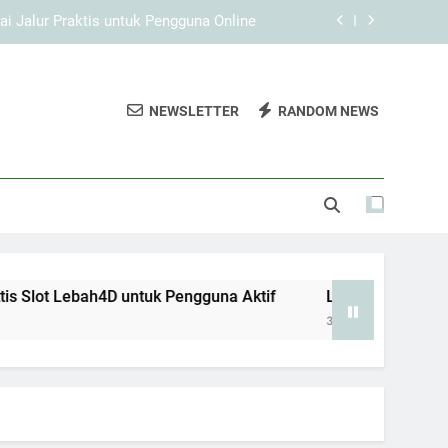
ai Jalur Praktis untuk Pengguna Online
tis Slot Lebah4D untuk Pengguna Aktif
ggunakan LAE138 Login di Era Digital
NEWSLETTER
RANDOM NEWS
n Kemudahan Akses Online Kapan Saja
Menang Besar Dan Layanan Terpercaya.
ai Jalur Praktis untuk Pengguna Online
tis Slot Lebah4D untuk Pengguna Aktif
ggunakan LAE138 Login di Era Digital
ah4D untuk Pengguna Aktif
Langkah Cerdas Menggunakan
3 Months Ago