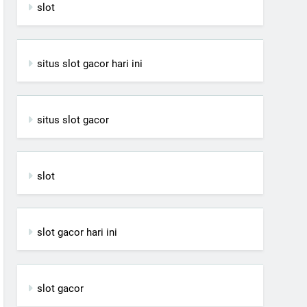
slot
situs slot gacor hari ini
situs slot gacor
slot
slot gacor hari ini
slot gacor