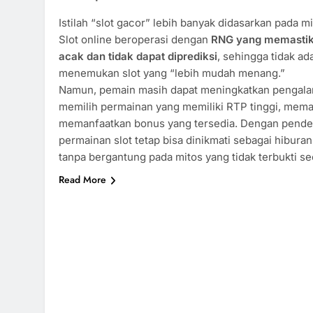
Istilah “slot gacor” lebih banyak didasarkan pada mi
Slot online beroperasi dengan
RNG yang memastik
acak dan tidak dapat diprediksi
, sehingga tidak ada
menemukan slot yang “lebih mudah menang.”
Namun, pemain masih dapat meningkatkan pengal
memilih permainan yang memiliki RTP tinggi, memah
memanfaatkan bonus yang tersedia. Dengan pendek
permainan slot tetap bisa dinikmati sebagai hibu
tanpa bergantung pada mitos yang tidak terbukti se
Read More