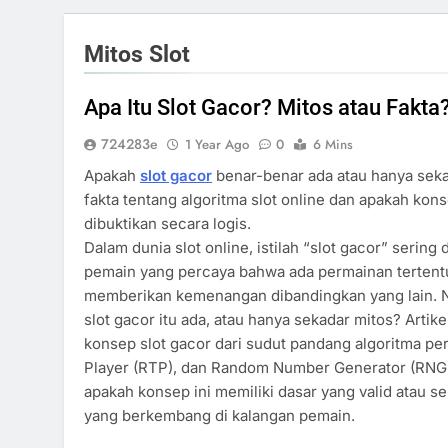
Mitos Slot
Apa Itu Slot Gacor? Mitos atau Fakta
724283e
1 Year Ago
0
6 Mins
Apakah
slot gacor
benar-benar ada atau hanya sek
fakta tentang algoritma slot online dan apakah kons
dibuktikan secara logis.
Dalam dunia slot online, istilah “slot gacor” sering
pemain yang percaya bahwa ada permainan tertent
memberikan kemenangan dibandingkan yang lain. 
slot gacor itu ada, atau hanya sekadar mitos? Artik
konsep slot gacor dari sudut pandang algoritma pe
Player (RTP), dan Random Number Generator (RNG
apakah konsep ini memiliki dasar yang valid atau 
yang berkembang di kalangan pemain.