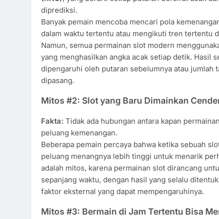
diprediksi.
Banyak pemain mencoba mencari pola kemenanga
dalam waktu tertentu atau mengikuti tren tertentu 
Namun, semua permainan slot modern menggunaka
yang menghasilkan angka acak setiap detik. Hasil se
dipengaruhi oleh putaran sebelumnya atau jumlah 
dipasang.
Mitos #2: Slot yang Baru Dimainkan Cende
Fakta:
Tidak ada hubungan antara kapan permainan
peluang kemenangan.
Beberapa pemain percaya bahwa ketika sebuah slot
peluang menangnya lebih tinggi untuk menarik perh
adalah mitos, karena permainan slot dirancang untuk
sepanjang waktu, dengan hasil yang selalu ditentu
faktor eksternal yang dapat mempengaruhinya.
Mitos #3: Bermain di Jam Tertentu Bisa Me