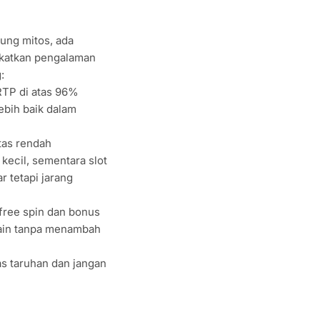
ung mitos, ada
gkatkan pengalaman
:
RTP di atas 96%
bih baik dalam
itas rendah
kecil, sementara slot
r tetapi jarang
free spin dan bonus
main tanpa menambah
s taruhan dan jangan