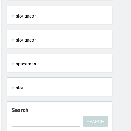
slot gacor
slot gacor
spaceman
slot
Search
SEARCH