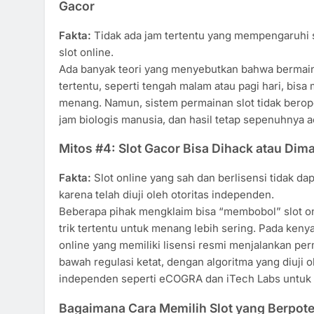
Gacor
Fakta:
Tidak ada jam tertentu yang mempengaruhi
slot online.
Ada banyak teori yang menyebutkan bahwa bermain
tertentu, seperti tengah malam atau pagi hari, bis
menang. Namun, sistem permainan slot tidak berop
jam biologis manusia, dan hasil tetap sepenuhnya a
Mitos #4: Slot Gacor Bisa Dihack atau Dim
Fakta:
Slot online yang sah dan berlisensi tidak da
karena telah diuji oleh otoritas independen.
Beberapa pihak mengklaim bisa “membobol” slot 
trik tertentu untuk menang lebih sering. Pada keny
online yang memiliki lisensi resmi menjalankan pe
bawah regulasi ketat, dengan algoritma yang diuji 
independen seperti eCOGRA dan iTech Labs untuk 
Bagaimana Cara Memilih Slot yang Berpote