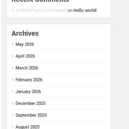
A WordPress Commenter
on
Hello world!
Archives
May 2026
April 2026
March 2026
February 2026
January 2026
December 2025
September 2025
August 2025