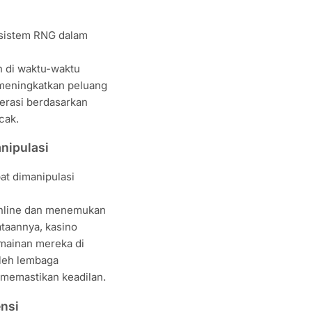
 sistem RNG dalam
 di waktu-waktu
a meningkatkan peluang
erasi berdasarkan
cak.
anipulasi
pat dimanipulasi
online dan menemukan
ataannya, kasino
rmainan mereka di
oleh lembaga
memastikan keadilan.
nsi