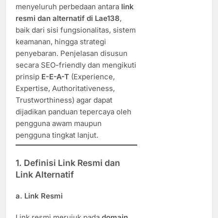
menyeluruh perbedaan antara
link
resmi dan alternatif di Lae138
,
baik dari sisi fungsionalitas, sistem
keamanan, hingga strategi
penyebaran. Penjelasan disusun
secara SEO-friendly dan mengikuti
prinsip
E-E-A-T
(Experience,
Expertise, Authoritativeness,
Trustworthiness) agar dapat
dijadikan panduan tepercaya oleh
pengguna awam maupun
pengguna tingkat lanjut.
1. Definisi Link Resmi dan
Link Alternatif
a.
Link Resmi
Link resmi merujuk pada
domain