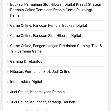
Edukasi Permainan Slot Hiburan Digital Kreatif Strategi
Bermain Online Tema dan Desain Game Psikologi
Pemain
Game Online, Panduan Pemula, Edukasi Digital
Game Online, Panduan Slot, Hiburan Digital
Game Online, Pengembangan Diri dalam Gaming, Tips &
Trik Bermain Game
Gaming & Teknologi
Hiburan, Permainan Slot, Judi Online
Infrastruktur Digital
Judi Online, Kepercayaan Pemain
Judi Online, Keuangan, Strategi Taruhan