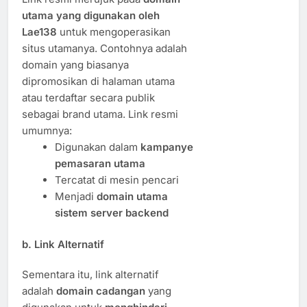
utama yang digunakan oleh
Lae138
untuk mengoperasikan
situs utamanya. Contohnya adalah
domain yang biasanya
dipromosikan di halaman utama
atau terdaftar secara publik
sebagai brand utama. Link resmi
umumnya:
Digunakan dalam
kampanye
pemasaran utama
Tercatat di mesin pencari
Menjadi
domain utama
sistem server backend
b.
Link Alternatif
Sementara itu, link alternatif
adalah
domain cadangan
yang