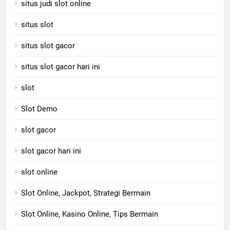
situs judi slot online
situs slot
situs slot gacor
situs slot gacor hari ini
slot
Slot Demo
slot gacor
slot gacor hari ini
slot online
Slot Online, Jackpot, Strategi Bermain
Slot Online, Kasino Online, Tips Bermain