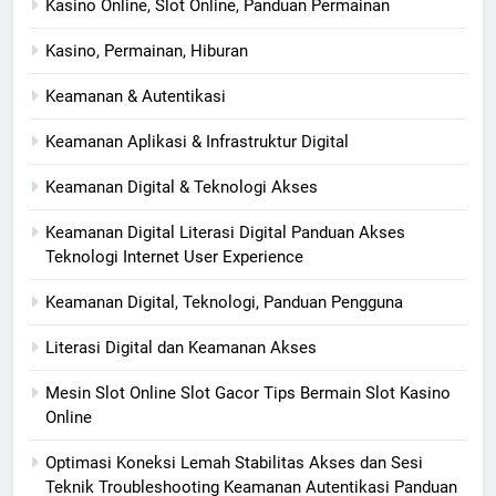
Kasino Online, Slot Online, Panduan Permainan
Kasino, Permainan, Hiburan
Keamanan & Autentikasi
Keamanan Aplikasi & Infrastruktur Digital
Keamanan Digital & Teknologi Akses
Keamanan Digital Literasi Digital Panduan Akses
Teknologi Internet User Experience
Keamanan Digital, Teknologi, Panduan Pengguna
Literasi Digital dan Keamanan Akses
Mesin Slot Online Slot Gacor Tips Bermain Slot Kasino
Online
Optimasi Koneksi Lemah Stabilitas Akses dan Sesi
Teknik Troubleshooting Keamanan Autentikasi Panduan