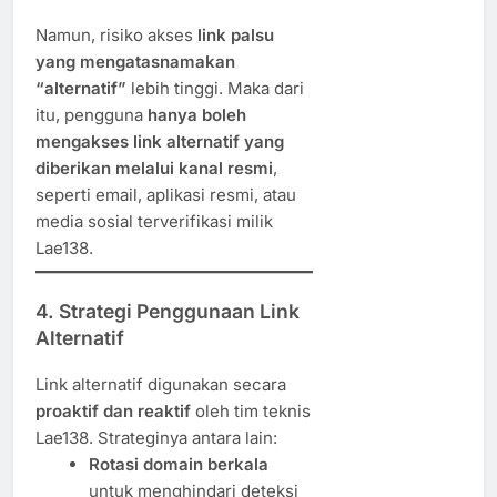
Namun, risiko akses
link palsu
yang mengatasnamakan
“alternatif”
lebih tinggi. Maka dari
itu, pengguna
hanya boleh
mengakses link alternatif yang
diberikan melalui kanal resmi
,
seperti email, aplikasi resmi, atau
media sosial terverifikasi milik
Lae138.
4. Strategi Penggunaan Link
Alternatif
Link alternatif digunakan secara
proaktif dan reaktif
oleh tim teknis
Lae138. Strateginya antara lain:
Rotasi domain berkala
untuk menghindari deteksi