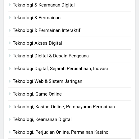
Teknologi & Keamanan Digital
Teknologi & Permainan
Teknologi & Permainan Interaktif
Teknologi Akses Digital
Teknologi Digital & Desain Pengguna
Teknologi Digital, Sejarah Perusahaan, Inovasi
Teknologi Web & Sistem Jaringan
Teknologi, Game Online
Teknologi, Kasino Online, Pembayaran Permainan
Teknologi, Keamanan Digital
Teknologi, Perjudian Online, Permainan Kasino