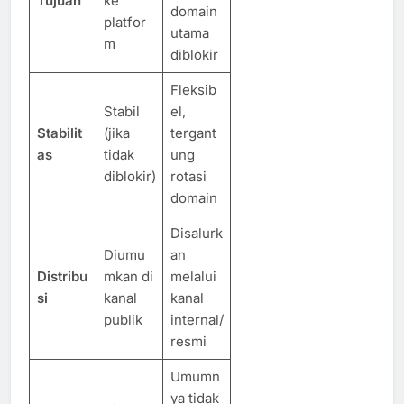
Tujuan
ke
domain
platfor
utama
m
diblokir
Fleksib
Stabil
el,
Stabilit
(jika
tergant
as
tidak
ung
diblokir)
rotasi
domain
Disalurk
Diumu
an
Distribu
mkan di
melalui
si
kanal
kanal
publik
internal/
resmi
Umumn
ya tidak