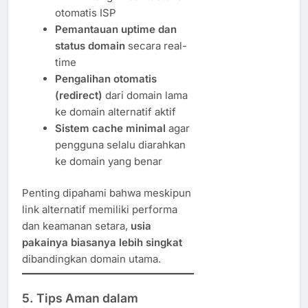
otomatis ISP
Pemantauan uptime dan
status domain
secara real-
time
Pengalihan otomatis
(redirect)
dari domain lama
ke domain alternatif aktif
Sistem cache minimal
agar
pengguna selalu diarahkan
ke domain yang benar
Penting dipahami bahwa meskipun
link alternatif memiliki performa
dan keamanan setara,
usia
pakainya biasanya lebih singkat
dibandingkan domain utama.
5. Tips Aman dalam