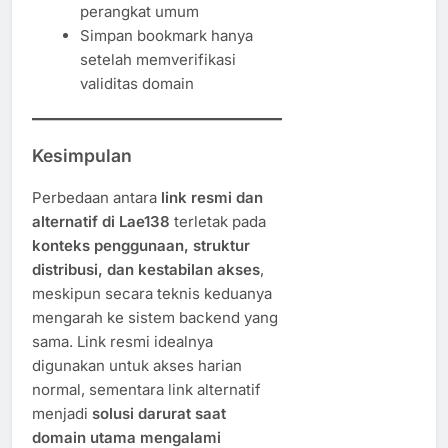
perangkat umum
Simpan bookmark hanya
setelah memverifikasi
validitas domain
Kesimpulan
Perbedaan antara
link resmi dan
alternatif di Lae138
terletak pada
konteks penggunaan, struktur
distribusi, dan kestabilan akses
,
meskipun secara teknis keduanya
mengarah ke sistem backend yang
sama. Link resmi idealnya
digunakan untuk akses harian
normal, sementara link alternatif
menjadi
solusi darurat saat
domain utama mengalami