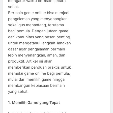
mengatur waktu bermain secara
sehat.
Bermain game online bisa menjadi
pengalaman yang menyenangkan
sekaligus menantang, terutama
bagi pemula. Dengan jutaan game
dan komunitas yang besar, penting
untuk mengetahui langkah-langkah
dasar agar pengalaman bermain
lebih menyenangkan, aman, dan
produktif. Artikel ini akan
memberikan panduan praktis untuk
memulai game online bagi pemula,
mulai dari memilih game hingga
membangun kebiasaan bermain
yang sehat.
1. Memilih Game yang Tepat