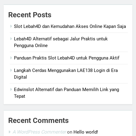
Recent Posts
Slot Lebah4D dan Kemudahan Akses Online Kapan Saja
Lebah4D Alternatif sebagai Jalur Praktis untuk
Pengguna Online
Panduan Praktis Slot Lebah4D untuk Pengguna Aktif
Langkah Cerdas Menggunakan LAE138 Login di Era
Digital
Edwinslot Alternatif dan Panduan Memilih Link yang
Tepat
Recent Comments
A WordPress Commenter
on
Hello world!