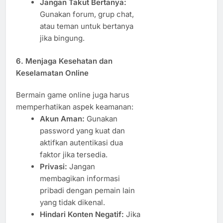
Jangan Takut Bertanya:
Gunakan forum, grup chat,
atau teman untuk bertanya
jika bingung.
6. Menjaga Kesehatan dan
Keselamatan Online
Bermain game online juga harus
memperhatikan aspek keamanan:
Akun Aman:
Gunakan
password yang kuat dan
aktifkan autentikasi dua
faktor jika tersedia.
Privasi:
Jangan
membagikan informasi
pribadi dengan pemain lain
yang tidak dikenal.
Hindari Konten Negatif:
Jika