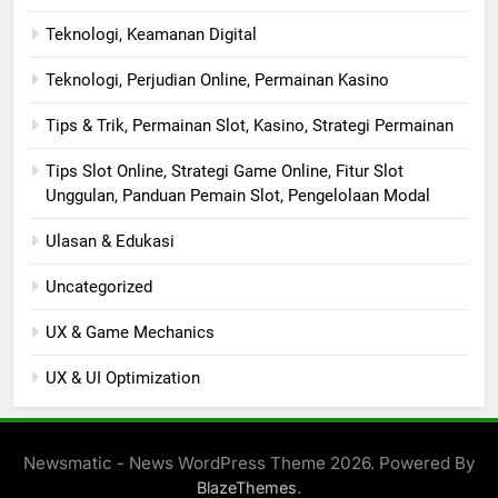
Teknologi, Keamanan Digital
Teknologi, Perjudian Online, Permainan Kasino
Tips & Trik, Permainan Slot, Kasino, Strategi Permainan
Tips Slot Online, Strategi Game Online, Fitur Slot
Unggulan, Panduan Pemain Slot, Pengelolaan Modal
Ulasan & Edukasi
Uncategorized
UX & Game Mechanics
UX & UI Optimization
Newsmatic - News WordPress Theme 2026. Powered By
.
BlazeThemes