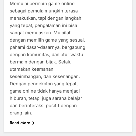
Memulai bermain game online
sebagai pemula mungkin terasa
menakutkan, tapi dengan langkah
yang tepat, pengalaman ini bisa
sangat memuaskan. Mulailah
dengan memilih game yang sesuai,
pahami dasar-dasarnya, bergabung
dengan komunitas, dan atur waktu
bermain dengan bijak. Selalu
utamakan keamanan,
keseimbangan, dan kesenangan.
Dengan pendekatan yang tepat,
game online tidak hanya menjadi
hiburan, tetapi juga sarana belajar
dan berinteraksi positif dengan
orang lain.
Read More