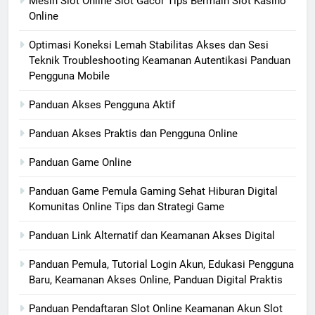
Mesin Slot Online Slot Gacor Tips Bermain Slot Kasino
Online
Optimasi Koneksi Lemah Stabilitas Akses dan Sesi
Teknik Troubleshooting Keamanan Autentikasi Panduan
Pengguna Mobile
Panduan Akses Pengguna Aktif
Panduan Akses Praktis dan Pengguna Online
Panduan Game Online
Panduan Game Pemula Gaming Sehat Hiburan Digital
Komunitas Online Tips dan Strategi Game
Panduan Link Alternatif dan Keamanan Akses Digital
Panduan Pemula, Tutorial Login Akun, Edukasi Pengguna
Baru, Keamanan Akses Online, Panduan Digital Praktis
Panduan Pendaftaran Slot Online Keamanan Akun Slot