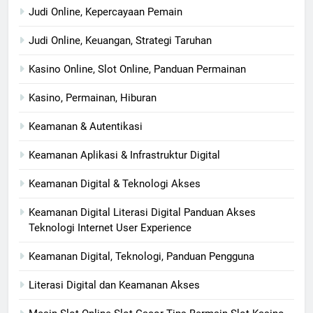
Judi Online, Kepercayaan Pemain
Judi Online, Keuangan, Strategi Taruhan
Kasino Online, Slot Online, Panduan Permainan
Kasino, Permainan, Hiburan
Keamanan & Autentikasi
Keamanan Aplikasi & Infrastruktur Digital
Keamanan Digital & Teknologi Akses
Keamanan Digital Literasi Digital Panduan Akses
Teknologi Internet User Experience
Keamanan Digital, Teknologi, Panduan Pengguna
Literasi Digital dan Keamanan Akses