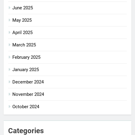
June 2025
May 2025
April 2025
March 2025
February 2025
January 2025
December 2024
November 2024
October 2024
Categories