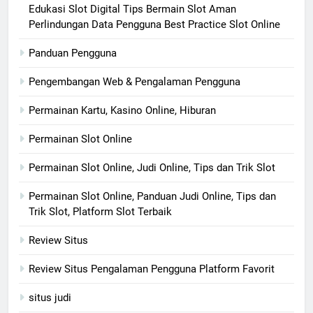
Edukasi Slot Digital Tips Bermain Slot Aman
Perlindungan Data Pengguna Best Practice Slot Online
Panduan Pengguna
Pengembangan Web & Pengalaman Pengguna
Permainan Kartu, Kasino Online, Hiburan
Permainan Slot Online
Permainan Slot Online, Judi Online, Tips dan Trik Slot
Permainan Slot Online, Panduan Judi Online, Tips dan
Trik Slot, Platform Slot Terbaik
Review Situs
Review Situs Pengalaman Pengguna Platform Favorit
situs judi