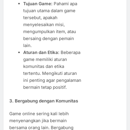
Tujuan Game:
Pahami apa
tujuan utama dalam game
tersebut, apakah
menyelesaikan misi,
mengumpulkan item, atau
bersaing dengan pemain
lain.
Aturan dan Etika:
Beberapa
game memiliki aturan
komunitas dan etika
tertentu. Mengikuti aturan
ini penting agar pengalaman
bermain tetap positif.
3. Bergabung dengan Komunitas
Game online sering kali lebih
menyenangkan jika bermain
bersama orang lain. Bergabung