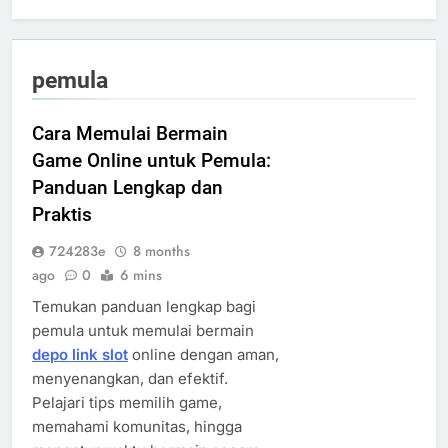
pemula
Cara Memulai Bermain
Game Online untuk Pemula:
Panduan Lengkap dan
Praktis
724283e
8 months
ago
0
6 mins
Temukan panduan lengkap bagi
pemula untuk memulai bermain
depo link slot
online dengan aman,
menyenangkan, dan efektif.
Pelajari tips memilih game,
memahami komunitas, hingga