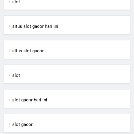
slot
situs slot gacor hari ini
situs slot gacor
slot
slot gacor hari ini
slot gacor