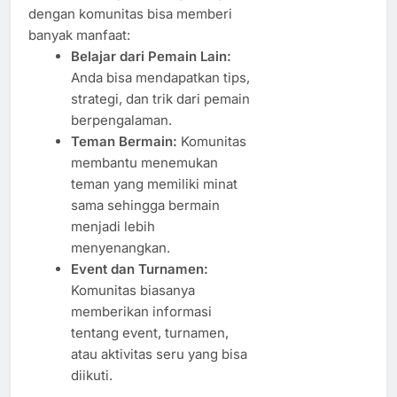
dengan komunitas bisa memberi
banyak manfaat:
Belajar dari Pemain Lain:
Anda bisa mendapatkan tips,
strategi, dan trik dari pemain
berpengalaman.
Teman Bermain:
Komunitas
membantu menemukan
teman yang memiliki minat
sama sehingga bermain
menjadi lebih
menyenangkan.
Event dan Turnamen:
Komunitas biasanya
memberikan informasi
tentang event, turnamen,
atau aktivitas seru yang bisa
diikuti.