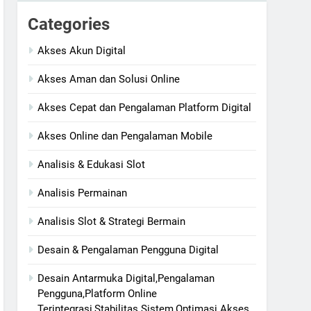
Categories
Akses Akun Digital
Akses Aman dan Solusi Online
Akses Cepat dan Pengalaman Platform Digital
Akses Online dan Pengalaman Mobile
Analisis & Edukasi Slot
Analisis Permainan
Analisis Slot & Strategi Bermain
Desain & Pengalaman Pengguna Digital
Desain Antarmuka Digital,Pengalaman
Pengguna,Platform Online
Terintegrasi,Stabilitas Sistem,Optimasi Akses