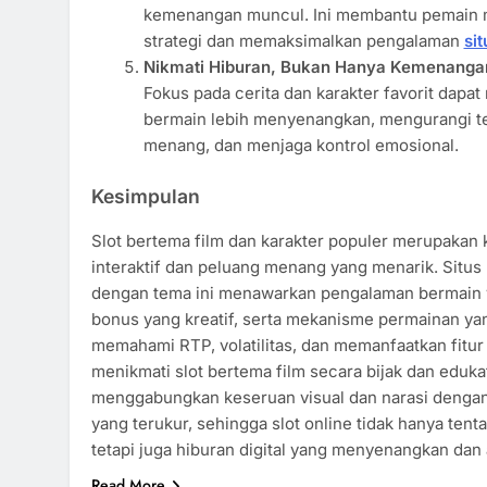
kemenangan muncul. Ini membantu pemain
strategi dan memaksimalkan pengalaman
sit
Nikmati Hiburan, Bukan Hanya Kemenanga
Fokus pada cerita dan karakter favorit dap
bermain lebih menyenangkan, mengurangi te
menang, dan menjaga kontrol emosional.
Kesimpulan
Slot bertema film dan karakter populer merupakan 
interaktif dan peluang menang yang menarik. Situs l
dengan tema ini menawarkan pengalaman bermain ya
bonus yang kreatif, serta mekanisme permainan ya
memahami RTP, volatilitas, dan memanfaatkan fitur
menikmati slot bertema film secara bijak dan eduka
menggabungkan keseruan visual dan narasi dengan
yang terukur, sehingga slot online tidak hanya ten
tetapi juga hiburan digital yang menyenangkan dan
Read More