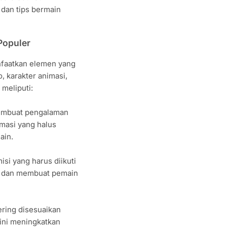
 dan tips bermain
Populer
nfaatkan elemen yang
, karakter animasi,
 meliputi:
membuat pengalaman
masi yang halus
ain.
isi yang harus diikuti
n dan membuat pemain
ering disesuaikan
 ini meningkatkan