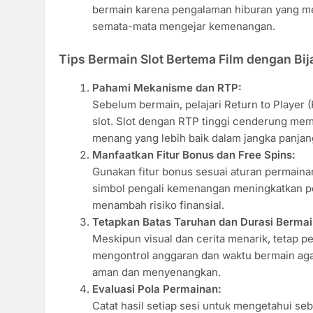
bermain karena pengalaman hiburan yang 
semata-mata mengejar kemenangan.
Tips Bermain Slot Bertema Film dengan Bij
Pahami Mekanisme dan RTP:
Sebelum bermain, pelajari Return to Player (R
slot. Slot dengan RTP tinggi cenderung me
menang yang lebih baik dalam jangka panjan
Manfaatkan Fitur Bonus dan Free Spins:
Gunakan fitur bonus sesuai aturan permaina
simbol pengali kemenangan meningkatkan p
menambah risiko finansial.
Tetapkan Batas Taruhan dan Durasi Bermai
Meskipun visual dan cerita menarik, tetap p
mengontrol anggaran dan waktu bermain aga
aman dan menyenangkan.
Evaluasi Pola Permainan:
Catat hasil setiap sesi untuk mengetahui se