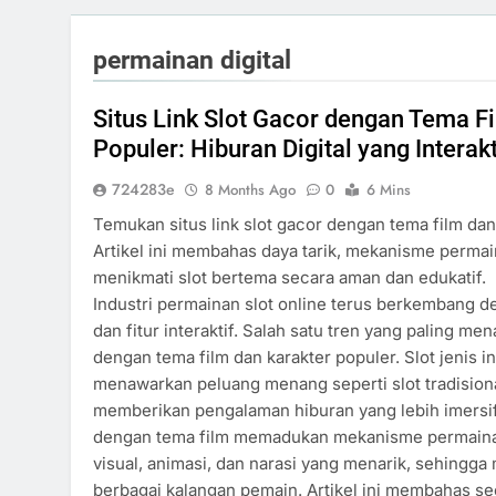
permainan digital
Situs Link Slot Gacor dengan Tema F
Populer: Hiburan Digital yang Interakt
724283e
8 Months Ago
0
6 Mins
Temukan situs link slot gacor dengan tema film dan
Artikel ini membahas daya tarik, mekanisme permai
menikmati slot bertema secara aman dan edukatif.
Industri permainan slot online terus berkembang d
dan fitur interaktif. Salah satu tren yang paling men
dengan tema film dan karakter populer. Slot jenis in
menawarkan peluang menang seperti slot tradisional
memberikan pengalaman hiburan yang lebih imersif. 
dengan tema film memadukan mekanisme permaina
visual, animasi, dan narasi yang menarik, sehingga
berbagai kalangan pemain. Artikel ini membahas se