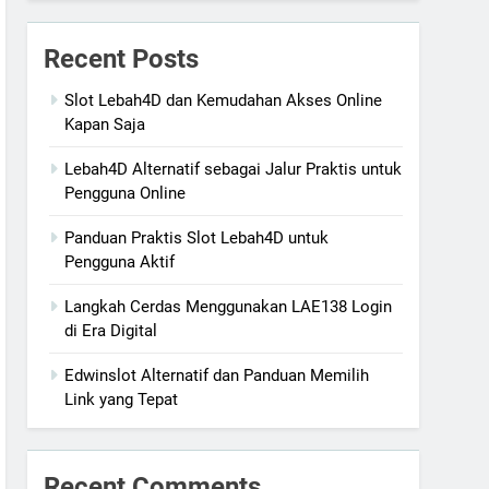
Recent Posts
Slot Lebah4D dan Kemudahan Akses Online
Kapan Saja
Lebah4D Alternatif sebagai Jalur Praktis untuk
Pengguna Online
Panduan Praktis Slot Lebah4D untuk
Pengguna Aktif
Langkah Cerdas Menggunakan LAE138 Login
di Era Digital
Edwinslot Alternatif dan Panduan Memilih
Link yang Tepat
Recent Comments