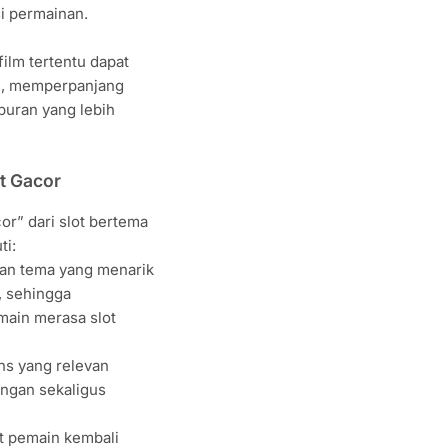
i permainan.
ilm tertentu dapat
n, memperpanjang
buran yang lebih
t Gacor
or” dari slot bertema
ti:
an tema yang menarik
, sehingga
ain merasa slot
ns yang relevan
ngan sekaligus
 pemain kembali