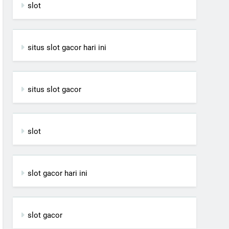
slot
situs slot gacor hari ini
situs slot gacor
slot
slot gacor hari ini
slot gacor