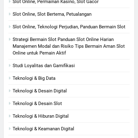
Slot Online, Permainan Kasino, Slot Gacor
Slot Online, Slot Bertema, Petualangan
Slot Online, Teknologi Perjudian, Panduan Bermain Slot
Strategi Bermain Slot Panduan Slot Online Harian
Manajemen Modal dan Risiko Tips Bermain Aman Slot
Online untuk Pemain Aktif
Studi Loyalitas dan Gamifikasi
Teknologi & Big Data
Teknologi & Desain Digital
Teknologi & Desain Slot
Teknologi & Hiburan Digital
Teknologi & Keamanan Digital