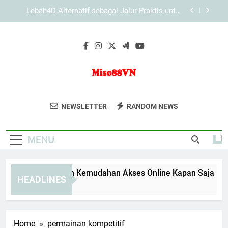
Skip
Panduan Praktis Slot Lebah4D untuk Pengguna
to
Aktif
content
Langkah Cerdas Menggunakan LAE138 Login di
Era Digital
Slot Lebah4D dan Kemudahan Akses Online
Kapan Saja
Lebah4D Alternatif sebagai Jalur Praktis untuk
Pengguna Online
Miso88VN
Mainkan Berbagai Permainan Judi
Panduan Praktis Slot Lebah4D untuk Pengguna
NEWSLETTER
RANDOM NEWS
Aktif
Online Di Miso88VN Dengan Peluang
Langkah Cerdas Menggunakan LAE138 Login di
Menang Besar Dan Layanan Terpercaya.
Era Digital
MENU
Slot Lebah4D dan Kemudahan Akses Online Kapan Saja
HEADLINES
 Months Ago
Home
permainan kompetitif