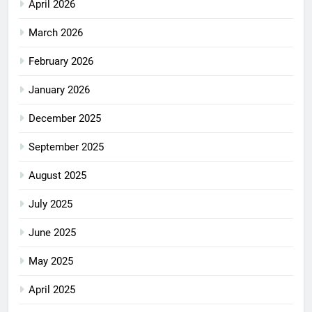
April 2026
March 2026
February 2026
January 2026
December 2025
September 2025
August 2025
July 2025
June 2025
May 2025
April 2025