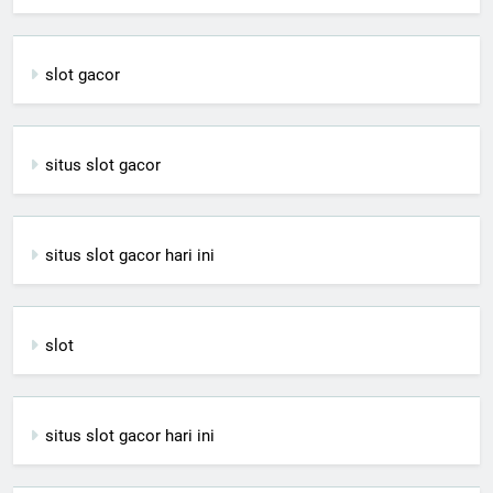
slot gacor
situs slot gacor
situs slot gacor hari ini
slot
situs slot gacor hari ini