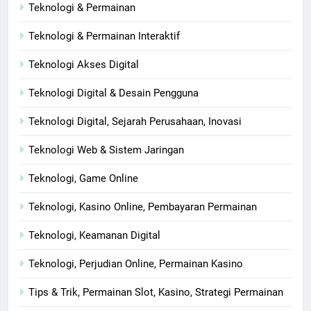
Teknologi & Permainan
Teknologi & Permainan Interaktif
Teknologi Akses Digital
Teknologi Digital & Desain Pengguna
Teknologi Digital, Sejarah Perusahaan, Inovasi
Teknologi Web & Sistem Jaringan
Teknologi, Game Online
Teknologi, Kasino Online, Pembayaran Permainan
Teknologi, Keamanan Digital
Teknologi, Perjudian Online, Permainan Kasino
Tips & Trik, Permainan Slot, Kasino, Strategi Permainan