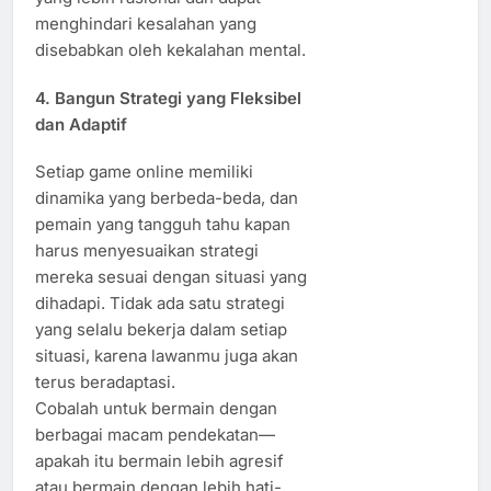
menghindari kesalahan yang
disebabkan oleh kekalahan mental.
4.
Bangun Strategi yang Fleksibel
dan Adaptif
Setiap game online memiliki
dinamika yang berbeda-beda, dan
pemain yang tangguh tahu kapan
harus menyesuaikan strategi
mereka sesuai dengan situasi yang
dihadapi. Tidak ada satu strategi
yang selalu bekerja dalam setiap
situasi, karena lawanmu juga akan
terus beradaptasi.
Cobalah untuk bermain dengan
berbagai macam pendekatan—
apakah itu bermain lebih agresif
atau bermain dengan lebih hati-