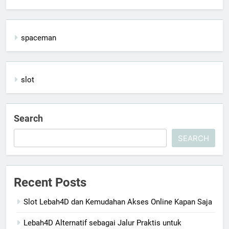
spaceman
slot
Search
SEARCH
Recent Posts
Slot Lebah4D dan Kemudahan Akses Online Kapan Saja
Lebah4D Alternatif sebagai Jalur Praktis untuk