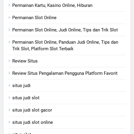
Permainan Kartu, Kasino Online, Hiburan
Permainan Slot Online
Permainan Slot Online, Judi Online, Tips dan Trik Slot
Permainan Slot Online, Panduan Judi Online, Tips dan
Trik Slot, Platform Slot Terbaik
Review Situs
Review Situs Pengalaman Pengguna Platform Favorit
situs judi
situs judi slot
situs judi slot gacor
situs judi slot online