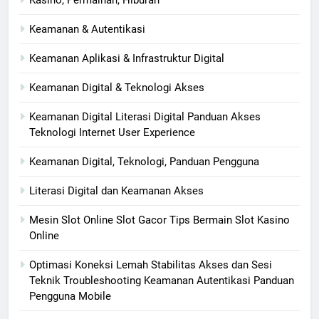
Keamanan & Autentikasi
Keamanan Aplikasi & Infrastruktur Digital
Keamanan Digital & Teknologi Akses
Keamanan Digital Literasi Digital Panduan Akses
Teknologi Internet User Experience
Keamanan Digital, Teknologi, Panduan Pengguna
Literasi Digital dan Keamanan Akses
Mesin Slot Online Slot Gacor Tips Bermain Slot Kasino
Online
Optimasi Koneksi Lemah Stabilitas Akses dan Sesi
Teknik Troubleshooting Keamanan Autentikasi Panduan
Pengguna Mobile