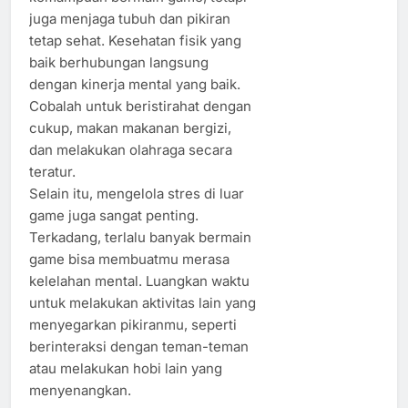
juga menjaga tubuh dan pikiran
tetap sehat. Kesehatan fisik yang
baik berhubungan langsung
dengan kinerja mental yang baik.
Cobalah untuk beristirahat dengan
cukup, makan makanan bergizi,
dan melakukan olahraga secara
teratur.
Selain itu, mengelola stres di luar
game juga sangat penting.
Terkadang, terlalu banyak bermain
game bisa membuatmu merasa
kelelahan mental. Luangkan waktu
untuk melakukan aktivitas lain yang
menyegarkan pikiranmu, seperti
berinteraksi dengan teman-teman
atau melakukan hobi lain yang
menyenangkan.