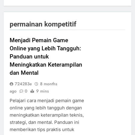
permainan kompetitif
Menjadi Pemain Game
Online yang Lebih Tangguh:
Panduan untuk
Meningkatkan Keterampilan
dan Mental
724283e
8 months
ago
0
9 mins
Pelajari cara menjadi pemain game
online yang lebih tangguh dengan
meningkatkan keterampilan teknis,
strategi, dan mental. Panduan ini
memberikan tips praktis untuk