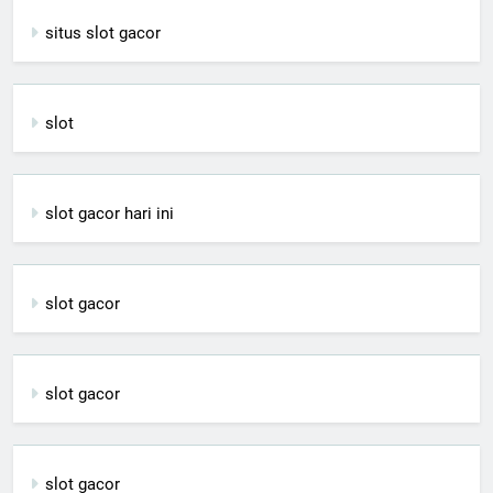
situs slot gacor
slot
slot gacor hari ini
slot gacor
slot gacor
slot gacor