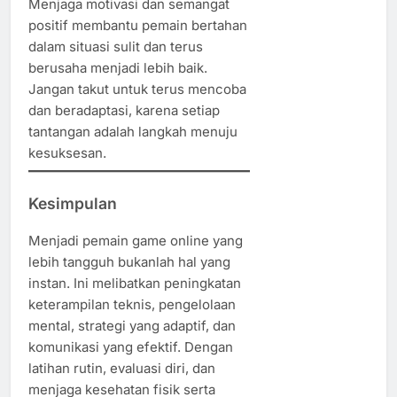
Menjaga motivasi dan semangat
positif membantu pemain bertahan
dalam situasi sulit dan terus
berusaha menjadi lebih baik.
Jangan takut untuk terus mencoba
dan beradaptasi, karena setiap
tantangan adalah langkah menuju
kesuksesan.
Kesimpulan
Menjadi pemain game online yang
lebih tangguh bukanlah hal yang
instan. Ini melibatkan peningkatan
keterampilan teknis, pengelolaan
mental, strategi yang adaptif, dan
komunikasi yang efektif. Dengan
latihan rutin, evaluasi diri, dan
menjaga kesehatan fisik serta