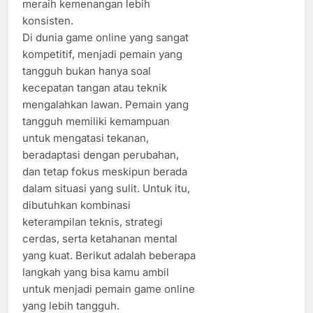
meraih kemenangan lebih
konsisten.
Di dunia game online yang sangat
kompetitif, menjadi pemain yang
tangguh bukan hanya soal
kecepatan tangan atau teknik
mengalahkan lawan. Pemain yang
tangguh memiliki kemampuan
untuk mengatasi tekanan,
beradaptasi dengan perubahan,
dan tetap fokus meskipun berada
dalam situasi yang sulit. Untuk itu,
dibutuhkan kombinasi
keterampilan teknis, strategi
cerdas, serta ketahanan mental
yang kuat. Berikut adalah beberapa
langkah yang bisa kamu ambil
untuk menjadi pemain game online
yang lebih tangguh.