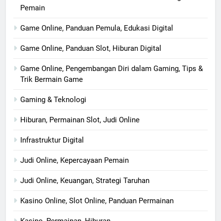
Pemain
Game Online, Panduan Pemula, Edukasi Digital
Game Online, Panduan Slot, Hiburan Digital
Game Online, Pengembangan Diri dalam Gaming, Tips &
Trik Bermain Game
Gaming & Teknologi
Hiburan, Permainan Slot, Judi Online
Infrastruktur Digital
Judi Online, Kepercayaan Pemain
Judi Online, Keuangan, Strategi Taruhan
Kasino Online, Slot Online, Panduan Permainan
Kasino, Permainan, Hiburan