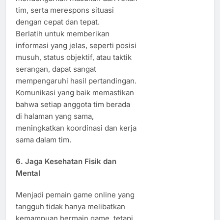
tim, serta merespons situasi
dengan cepat dan tepat.
Berlatih untuk memberikan
informasi yang jelas, seperti posisi
musuh, status objektif, atau taktik
serangan, dapat sangat
mempengaruhi hasil pertandingan.
Komunikasi yang baik memastikan
bahwa setiap anggota tim berada
di halaman yang sama,
meningkatkan koordinasi dan kerja
sama dalam tim.
6.
Jaga Kesehatan Fisik dan
Mental
Menjadi pemain game online yang
tangguh tidak hanya melibatkan
kemampuan bermain game, tetapi