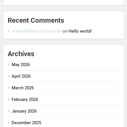
Recent Comments
A WordPress Commenter
on
Hello world!
Archives
May 2026
April 2026
March 2026
February 2026
January 2026
December 2025