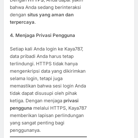
bahwa Anda sedang berinteraksi
dengan
situs yang aman dan
terpercaya
.
4.
Menjaga Privasi Pengguna
Setiap kali Anda login ke Kaya787,
data pribadi Anda harus tetap
terlindungi. HTTPS tidak hanya
mengenkripsi data yang dikirimkan
selama login, tetapi juga
memastikan bahwa sesi login Anda
tidak dapat disusupi oleh pihak
ketiga. Dengan menjaga
privasi
pengguna
melalui HTTPS, Kaya787
memberikan lapisan perlindungan
yang sangat penting bagi
penggunanya.