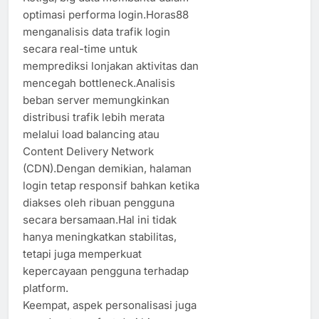
optimasi performa login.Horas88
menganalisis data trafik login
secara real-time untuk
memprediksi lonjakan aktivitas dan
mencegah bottleneck.Analisis
beban server memungkinkan
distribusi trafik lebih merata
melalui load balancing atau
Content Delivery Network
(CDN).Dengan demikian, halaman
login tetap responsif bahkan ketika
diakses oleh ribuan pengguna
secara bersamaan.Hal ini tidak
hanya meningkatkan stabilitas,
tetapi juga memperkuat
kepercayaan pengguna terhadap
platform.
Keempat, aspek personalisasi juga