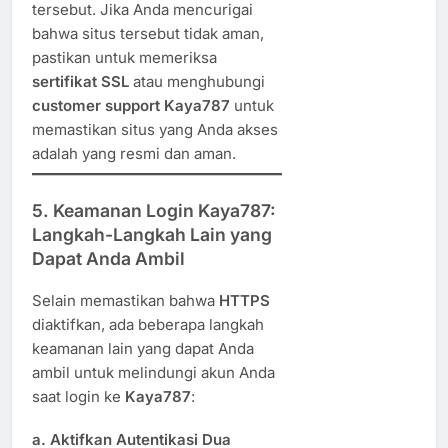
tersebut. Jika Anda mencurigai
bahwa situs tersebut tidak aman,
pastikan untuk memeriksa
sertifikat SSL
atau menghubungi
customer support Kaya787
untuk
memastikan situs yang Anda akses
adalah yang resmi dan aman.
5.
Keamanan Login Kaya787:
Langkah-Langkah Lain yang
Dapat Anda Ambil
Selain memastikan bahwa
HTTPS
diaktifkan, ada beberapa langkah
keamanan lain yang dapat Anda
ambil untuk melindungi akun Anda
saat login ke
Kaya787
:
a.
Aktifkan Autentikasi Dua