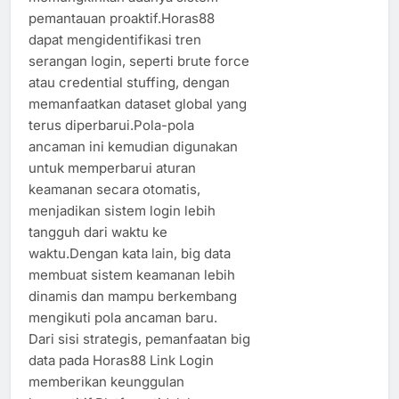
pemantauan proaktif.Horas88
dapat mengidentifikasi tren
serangan login, seperti brute force
atau credential stuffing, dengan
memanfaatkan dataset global yang
terus diperbarui.Pola-pola
ancaman ini kemudian digunakan
untuk memperbarui aturan
keamanan secara otomatis,
menjadikan sistem login lebih
tangguh dari waktu ke
waktu.Dengan kata lain, big data
membuat sistem keamanan lebih
dinamis dan mampu berkembang
mengikuti pola ancaman baru.
Dari sisi strategis, pemanfaatan big
data pada Horas88 Link Login
memberikan keunggulan