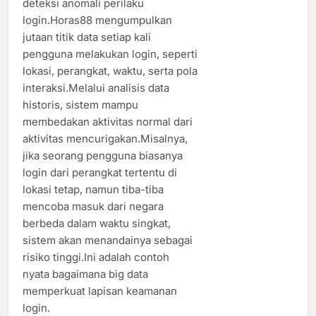
deteksi anomali perilaku
login.Horas88 mengumpulkan
jutaan titik data setiap kali
pengguna melakukan login, seperti
lokasi, perangkat, waktu, serta pola
interaksi.Melalui analisis data
historis, sistem mampu
membedakan aktivitas normal dari
aktivitas mencurigakan.Misalnya,
jika seorang pengguna biasanya
login dari perangkat tertentu di
lokasi tetap, namun tiba-tiba
mencoba masuk dari negara
berbeda dalam waktu singkat,
sistem akan menandainya sebagai
risiko tinggi.Ini adalah contoh
nyata bagaimana big data
memperkuat lapisan keamanan
login.