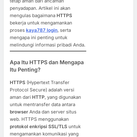
tetap aman dari ancaman
penyadapan. Artikel ini akan
mengulas bagaimana
HTTPS
bekerja untuk mengamankan
proses
kaya787 login
, serta
mengapa ini penting untuk
melindungi informasi pribadi Anda.
Apa Itu HTTPS dan Mengapa
Itu Penting?
HTTPS
(Hypertext Transfer
Protocol Secure) adalah versi
aman dari
HTTP
, yang digunakan
untuk mentransfer data antara
browser
Anda dan server situs
web. HTTPS menggunakan
protokol enkripsi SSL/TLS
untuk
mengamankan komunikasi yang