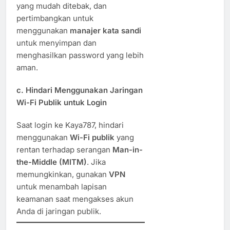
yang mudah ditebak, dan
pertimbangkan untuk
menggunakan
manajer kata sandi
untuk menyimpan dan
menghasilkan password yang lebih
aman.
c.
Hindari Menggunakan Jaringan
Wi-Fi Publik untuk Login
Saat login ke Kaya787, hindari
menggunakan
Wi-Fi publik
yang
rentan terhadap serangan
Man-in-
the-Middle (MITM)
. Jika
memungkinkan, gunakan
VPN
untuk menambah lapisan
keamanan saat mengakses akun
Anda di jaringan publik.