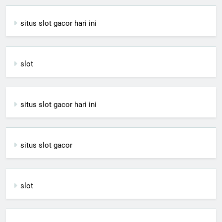
situs slot gacor hari ini
slot
situs slot gacor hari ini
situs slot gacor
slot