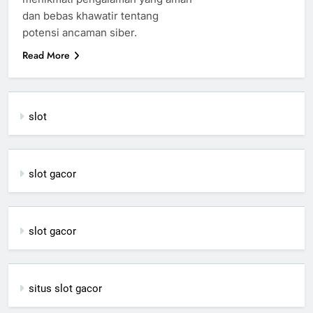
dan bebas khawatir tentang
potensi ancaman siber.
Read More
slot
slot gacor
slot gacor
situs slot gacor