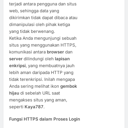
terjadi antara pengguna dan situs
web, sehingga data yang
dikirimkan tidak dapat dibaca atau
dimanipulasi oleh pihak ketiga
yang tidak berwenang.
Ketika Anda mengunjungi sebuah
situs yang menggunakan HTTPS,
komunikasi antara
browser
dan
server
dilindungi oleh
lapisan
enkripsi
, yang membuatnya jauh
lebih aman daripada HTTP yang
tidak terenkripsi. Inilah mengapa
Anda sering melihat ikon
gembok
hijau
di sebelah URL saat
mengakses situs yang aman,
seperti
Kaya787
.
Fungsi HTTPS dalam Proses Login