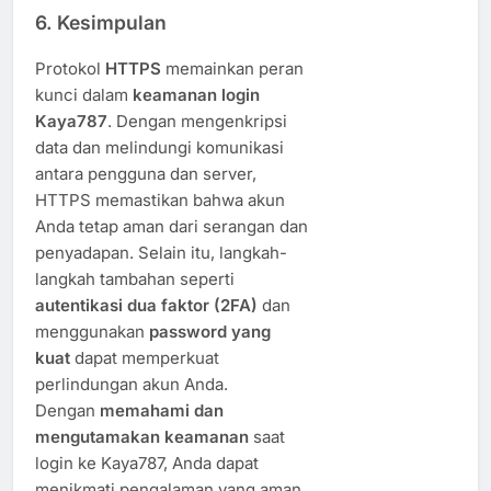
6.
Kesimpulan
Protokol
HTTPS
memainkan peran
kunci dalam
keamanan login
Kaya787
. Dengan mengenkripsi
data dan melindungi komunikasi
antara pengguna dan server,
HTTPS memastikan bahwa akun
Anda tetap aman dari serangan dan
penyadapan. Selain itu, langkah-
langkah tambahan seperti
autentikasi dua faktor (2FA)
dan
menggunakan
password yang
kuat
dapat memperkuat
perlindungan akun Anda.
Dengan
memahami dan
mengutamakan keamanan
saat
login ke Kaya787, Anda dapat
menikmati pengalaman yang aman