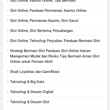
Slot Online, Kasino Online, Tips Bermain
Slot Online, Panduan Permainan, Kasino Online
Slot Online, Permainan Kasino, Slot Gacor
Slot Online, Slot Bertema, Petualangan
Slot Online, Teknologi Perjudian, Panduan Bermain Slot
Strategi Bermain Slot Panduan Slot Online Harian
Manajemen Modal dan Risiko Tips Bermain Aman Slot
Online untuk Pemain Aktif
Studi Loyalitas dan Gamifikasi
Teknologi & Big Data
Teknologi & Desain Digital
Teknologi & Desain Slot