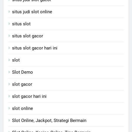
situs judi slot online
situs slot
situs slot gacor
situs slot gacor hari ini
slot
Slot Demo
slot gacor
slot gacor hari ini
slot online
Slot Online, Jackpot, Strategi Bermain