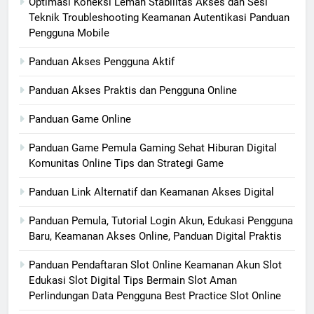
Optimasi Koneksi Lemah Stabilitas Akses dan Sesi
Teknik Troubleshooting Keamanan Autentikasi Panduan
Pengguna Mobile
Panduan Akses Pengguna Aktif
Panduan Akses Praktis dan Pengguna Online
Panduan Game Online
Panduan Game Pemula Gaming Sehat Hiburan Digital
Komunitas Online Tips dan Strategi Game
Panduan Link Alternatif dan Keamanan Akses Digital
Panduan Pemula, Tutorial Login Akun, Edukasi Pengguna
Baru, Keamanan Akses Online, Panduan Digital Praktis
Panduan Pendaftaran Slot Online Keamanan Akun Slot
Edukasi Slot Digital Tips Bermain Slot Aman
Perlindungan Data Pengguna Best Practice Slot Online