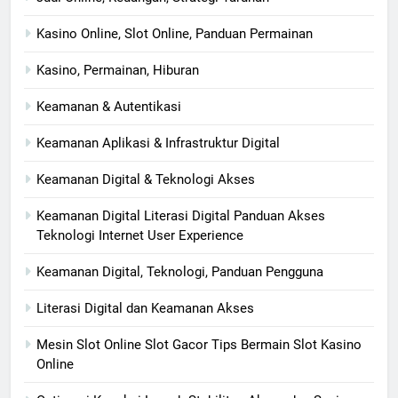
Kasino Online, Slot Online, Panduan Permainan
Kasino, Permainan, Hiburan
Keamanan & Autentikasi
Keamanan Aplikasi & Infrastruktur Digital
Keamanan Digital & Teknologi Akses
Keamanan Digital Literasi Digital Panduan Akses
Teknologi Internet User Experience
Keamanan Digital, Teknologi, Panduan Pengguna
Literasi Digital dan Keamanan Akses
Mesin Slot Online Slot Gacor Tips Bermain Slot Kasino
Online