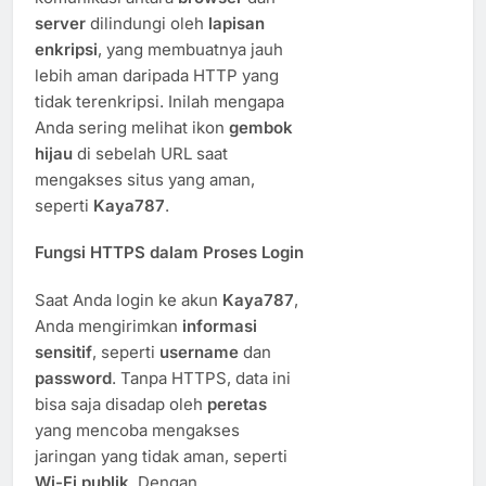
server
dilindungi oleh
lapisan
enkripsi
, yang membuatnya jauh
lebih aman daripada HTTP yang
tidak terenkripsi. Inilah mengapa
Anda sering melihat ikon
gembok
hijau
di sebelah URL saat
mengakses situs yang aman,
seperti
Kaya787
.
Fungsi HTTPS dalam Proses Login
Saat Anda login ke akun
Kaya787
,
Anda mengirimkan
informasi
sensitif
, seperti
username
dan
password
. Tanpa HTTPS, data ini
bisa saja disadap oleh
peretas
yang mencoba mengakses
jaringan yang tidak aman, seperti
Wi-Fi publik
. Dengan