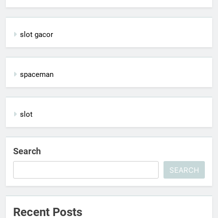
slot gacor
spaceman
slot
Search
SEARCH
Recent Posts