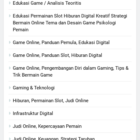
Edukasi Game / Analisis Teoritis
Edukasi Permainan Slot Hiburan Digital Kreatif Strategi
Bermain Online Tema dan Desain Game Psikologi
Pemain
Game Online, Panduan Pemula, Edukasi Digital
Game Online, Panduan Slot, Hiburan Digital
Game Online, Pengembangan Diri dalam Gaming, Tips &
Trik Bermain Game
Gaming & Teknologi
Hiburan, Permainan Slot, Judi Online
Infrastruktur Digital
Judi Online, Kepercayaan Pemain
Judi Online, Keuangan, Strategi Taruhan