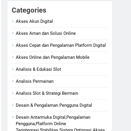
Categories
Akses Akun Digital
Akses Aman dan Solusi Online
Akses Cepat dan Pengalaman Platform Digital
Akses Online dan Pengalaman Mobile
Analisis & Edukasi Slot
Analisis Permainan
Analisis Slot & Strategi Bermain
Desain & Pengalaman Pengguna Digital
Desain Antarmuka Digital,Pengalaman
Pengguna,Platform Online
Terintegrasi,Stabilitas Sistem,Optimasi Akses