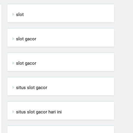
slot
slot gacor
slot gacor
situs slot gacor
situs slot gacor hari ini