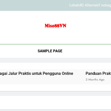
Lebah4D Alternatif sebag
Panduan Prak
Langkah Cerdas Men
so88VN
Slot Lebah4D da
erbagai Permainan Judi Online Di Miso88VN Dengan Peluang 
Lebah4D Alternatif sebag
SAMPLE PAGE
Panduan Prak
Langkah Cerdas Men
raktis untuk Pengguna Online
Panduan Praktis Slot Leb
3 Months Ago