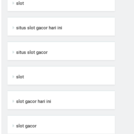
slot
situs slot gacor hari ini
situs slot gacor
slot
slot gacor hari ini
slot gacor