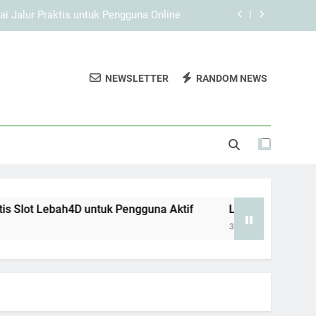
ai Jalur Praktis untuk Pengguna Online
tis Slot Lebah4D untuk Pengguna Aktif
ggunakan LAE138 Login di Era Digital
NEWSLETTER
RANDOM NEWS
n Kemudahan Akses Online Kapan Saja
Menang Besar Dan Layanan Terpercaya.
ai Jalur Praktis untuk Pengguna Online
tis Slot Lebah4D untuk Pengguna Aktif
ggunakan LAE138 Login di Era Digital
ah4D untuk Pengguna Aktif
Langkah Cerdas Menggunakan
3 Months Ago