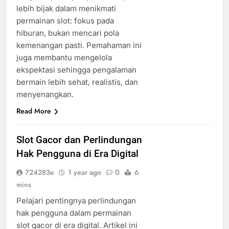
lebih bijak dalam menikmati
permainan slot: fokus pada
hiburan, bukan mencari pola
kemenangan pasti. Pemahaman ini
juga membantu mengelola
ekspektasi sehingga pengalaman
bermain lebih sehat, realistis, dan
menyenangkan.
Read More
Slot Gacor dan Perlindungan
Hak Pengguna di Era Digital
724283e
1 year ago
0
6
mins
Pelajari pentingnya perlindungan
hak pengguna dalam permainan
slot gacor di era digital. Artikel ini