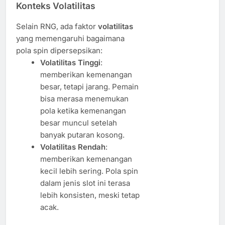
Konteks Volatilitas
Selain RNG, ada faktor
volatilitas
yang memengaruhi bagaimana
pola spin dipersepsikan:
Volatilitas Tinggi
:
memberikan kemenangan
besar, tetapi jarang. Pemain
bisa merasa menemukan
pola ketika kemenangan
besar muncul setelah
banyak putaran kosong.
Volatilitas Rendah
:
memberikan kemenangan
kecil lebih sering. Pola spin
dalam jenis slot ini terasa
lebih konsisten, meski tetap
acak.