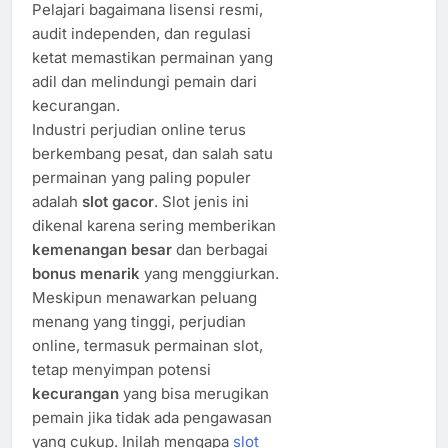
Pelajari bagaimana lisensi resmi,
audit independen, dan regulasi
ketat memastikan permainan yang
adil dan melindungi pemain dari
kecurangan.
Industri perjudian online terus
berkembang pesat, dan salah satu
permainan yang paling populer
adalah
slot gacor
. Slot jenis ini
dikenal karena sering memberikan
kemenangan besar
dan berbagai
bonus menarik
yang menggiurkan.
Meskipun menawarkan peluang
menang yang tinggi, perjudian
online, termasuk permainan slot,
tetap menyimpan potensi
kecurangan
yang bisa merugikan
pemain jika tidak ada pengawasan
yang cukup. Inilah mengapa
slot