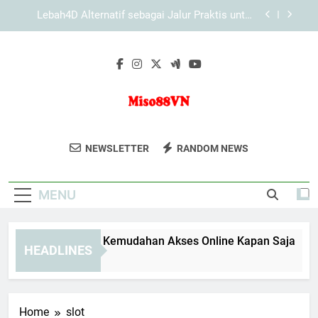
Skip
Panduan Praktis Slot Lebah4D untuk Pengguna
to
Aktif
content
Langkah Cerdas Menggunakan LAE138 Login di
Era Digital
Slot Lebah4D dan Kemudahan Akses Online
Kapan Saja
Lebah4D Alternatif sebagai Jalur Praktis untuk
Pengguna Online
Miso88VN
Mainkan Berbagai Permainan Judi
Panduan Praktis Slot Lebah4D untuk Pengguna
NEWSLETTER
RANDOM NEWS
Aktif
Online Di Miso88VN Dengan Peluang
Langkah Cerdas Menggunakan LAE138 Login di
Menang Besar Dan Layanan Terpercaya.
Era Digital
MENU
ot Lebah4D dan Kemudahan Akses Online Kapan Saja
L
HEADLINES
Months Ago
3
Home
slot