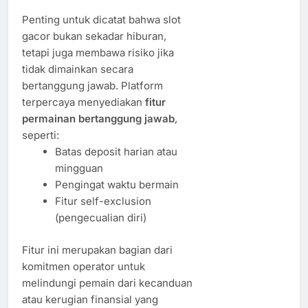
Penting untuk dicatat bahwa slot
gacor bukan sekadar hiburan,
tetapi juga membawa risiko jika
tidak dimainkan secara
bertanggung jawab. Platform
terpercaya menyediakan
fitur
permainan bertanggung jawab
,
seperti:
Batas deposit harian atau
mingguan
Pengingat waktu bermain
Fitur self-exclusion
(pengecualian diri)
Fitur ini merupakan bagian dari
komitmen operator untuk
melindungi pemain dari kecanduan
atau kerugian finansial yang