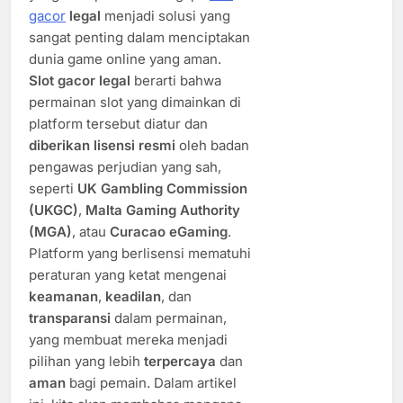
gacor
legal
menjadi solusi yang
sangat penting dalam menciptakan
dunia game online yang aman.
Slot gacor legal
berarti bahwa
permainan slot yang dimainkan di
platform tersebut diatur dan
diberikan lisensi resmi
oleh badan
pengawas perjudian yang sah,
seperti
UK Gambling Commission
(UKGC)
,
Malta Gaming Authority
(MGA)
, atau
Curacao eGaming
.
Platform yang berlisensi mematuhi
peraturan yang ketat mengenai
keamanan
,
keadilan
, dan
transparansi
dalam permainan,
yang membuat mereka menjadi
pilihan yang lebih
terpercaya
dan
aman
bagi pemain. Dalam artikel