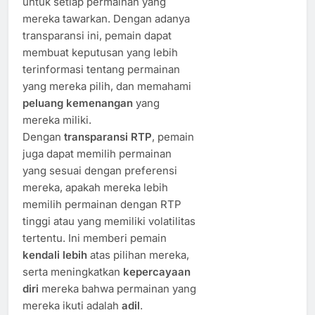
untuk setiap permainan yang
mereka tawarkan. Dengan adanya
transparansi ini, pemain dapat
membuat keputusan yang lebih
terinformasi tentang permainan
yang mereka pilih, dan memahami
peluang kemenangan
yang
mereka miliki.
Dengan
transparansi RTP
, pemain
juga dapat memilih permainan
yang sesuai dengan preferensi
mereka, apakah mereka lebih
memilih permainan dengan RTP
tinggi atau yang memiliki volatilitas
tertentu. Ini memberi pemain
kendali lebih
atas pilihan mereka,
serta meningkatkan
kepercayaan
diri
mereka bahwa permainan yang
mereka ikuti adalah
adil
.