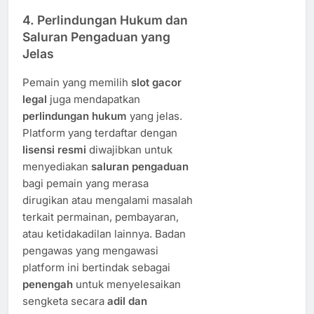
4. Perlindungan Hukum dan
Saluran Pengaduan yang
Jelas
Pemain yang memilih
slot gacor
legal
juga mendapatkan
perlindungan hukum
yang jelas.
Platform yang terdaftar dengan
lisensi resmi
diwajibkan untuk
menyediakan
saluran pengaduan
bagi pemain yang merasa
dirugikan atau mengalami masalah
terkait permainan, pembayaran,
atau ketidakadilan lainnya. Badan
pengawas yang mengawasi
platform ini bertindak sebagai
penengah
untuk menyelesaikan
sengketa secara
adil dan