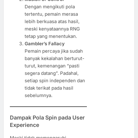
Dengan mengikuti pola
tertentu, pemain merasa
lebih berkuasa atas hasil,
meski kenyataannya RNG
tetap yang menentukan.
Gambler’s Fallacy
Pemain percaya jika sudah
banyak kekalahan berturut-
turut, kemenangan “pasti
segera datang”. Padahal,
setiap spin independen dan
tidak terikat pada hasil
sebelumnya.
Dampak Pola Spin pada User
Experience
Meski tidak memengaruhi