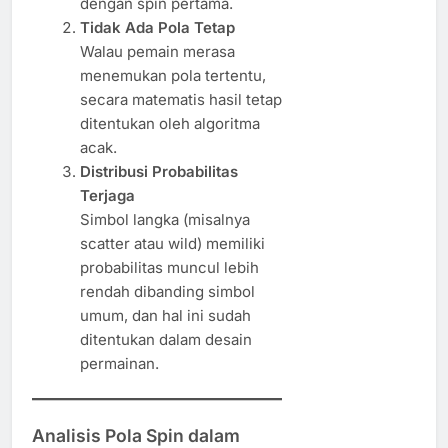
dengan spin pertama.
Tidak Ada Pola Tetap
Walau pemain merasa
menemukan pola tertentu,
secara matematis hasil tetap
ditentukan oleh algoritma
acak.
Distribusi Probabilitas
Terjaga
Simbol langka (misalnya
scatter atau wild) memiliki
probabilitas muncul lebih
rendah dibanding simbol
umum, dan hal ini sudah
ditentukan dalam desain
permainan.
Analisis Pola Spin dalam