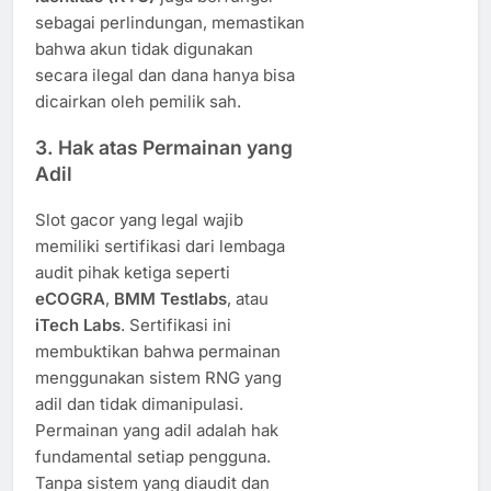
sebagai perlindungan, memastikan
bahwa akun tidak digunakan
secara ilegal dan dana hanya bisa
dicairkan oleh pemilik sah.
3. Hak atas Permainan yang
Adil
Slot gacor yang legal wajib
memiliki sertifikasi dari lembaga
audit pihak ketiga seperti
eCOGRA
,
BMM Testlabs
, atau
iTech Labs
. Sertifikasi ini
membuktikan bahwa permainan
menggunakan sistem RNG yang
adil dan tidak dimanipulasi.
Permainan yang adil adalah hak
fundamental setiap pengguna.
Tanpa sistem yang diaudit dan