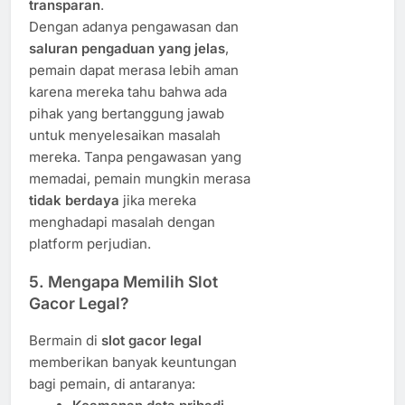
transparan
.
Dengan adanya pengawasan dan
saluran pengaduan yang jelas
,
pemain dapat merasa lebih aman
karena mereka tahu bahwa ada
pihak yang bertanggung jawab
untuk menyelesaikan masalah
mereka. Tanpa pengawasan yang
memadai, pemain mungkin merasa
tidak berdaya
jika mereka
menghadapi masalah dengan
platform perjudian.
5. Mengapa Memilih Slot
Gacor Legal?
Bermain di
slot gacor legal
memberikan banyak keuntungan
bagi pemain, di antaranya: