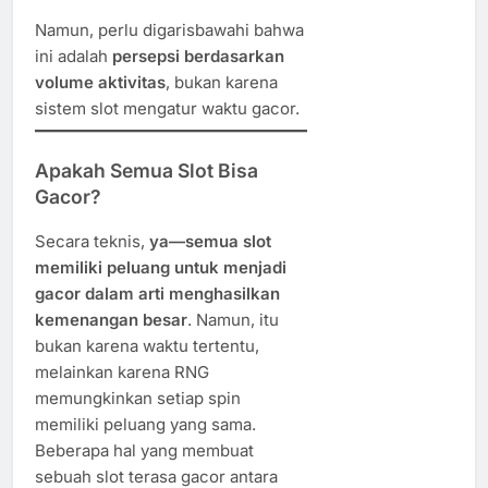
Namun, perlu digarisbawahi bahwa
ini adalah
persepsi berdasarkan
volume aktivitas
, bukan karena
sistem slot mengatur waktu gacor.
Apakah Semua Slot Bisa
Gacor?
Secara teknis,
ya—semua slot
memiliki peluang untuk menjadi
gacor dalam arti menghasilkan
kemenangan besar
. Namun, itu
bukan karena waktu tertentu,
melainkan karena RNG
memungkinkan setiap spin
memiliki peluang yang sama.
Beberapa hal yang membuat
sebuah slot terasa gacor antara