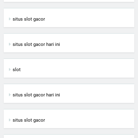
situs slot gacor
situs slot gacor hari ini
slot
situs slot gacor hari ini
situs slot gacor