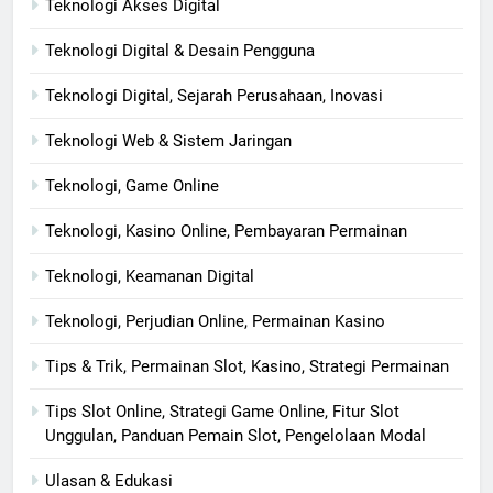
Teknologi Akses Digital
Teknologi Digital & Desain Pengguna
Teknologi Digital, Sejarah Perusahaan, Inovasi
Teknologi Web & Sistem Jaringan
Teknologi, Game Online
Teknologi, Kasino Online, Pembayaran Permainan
Teknologi, Keamanan Digital
Teknologi, Perjudian Online, Permainan Kasino
Tips & Trik, Permainan Slot, Kasino, Strategi Permainan
Tips Slot Online, Strategi Game Online, Fitur Slot
Unggulan, Panduan Pemain Slot, Pengelolaan Modal
Ulasan & Edukasi