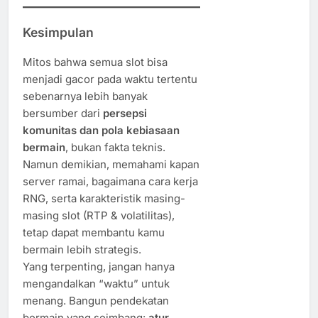
Kesimpulan
Mitos bahwa semua slot bisa
menjadi gacor pada waktu tertentu
sebenarnya lebih banyak
bersumber dari
persepsi
komunitas dan pola kebiasaan
bermain
, bukan fakta teknis.
Namun demikian, memahami kapan
server ramai, bagaimana cara kerja
RNG, serta karakteristik masing-
masing slot (RTP & volatilitas),
tetap dapat membantu kamu
bermain lebih strategis.
Yang terpenting, jangan hanya
mengandalkan “waktu” untuk
menang. Bangun pendekatan
bermain yang seimbang:
atur