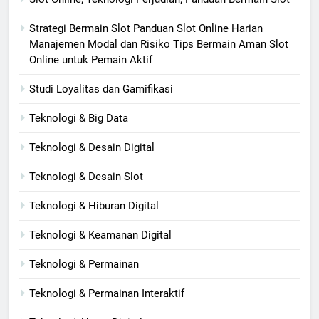
Strategi Bermain Slot Panduan Slot Online Harian
Manajemen Modal dan Risiko Tips Bermain Aman Slot
Online untuk Pemain Aktif
Studi Loyalitas dan Gamifikasi
Teknologi & Big Data
Teknologi & Desain Digital
Teknologi & Desain Slot
Teknologi & Hiburan Digital
Teknologi & Keamanan Digital
Teknologi & Permainan
Teknologi & Permainan Interaktif