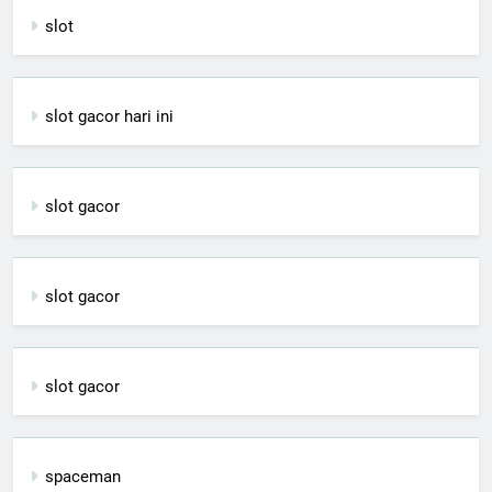
slot
slot gacor hari ini
slot gacor
slot gacor
slot gacor
spaceman