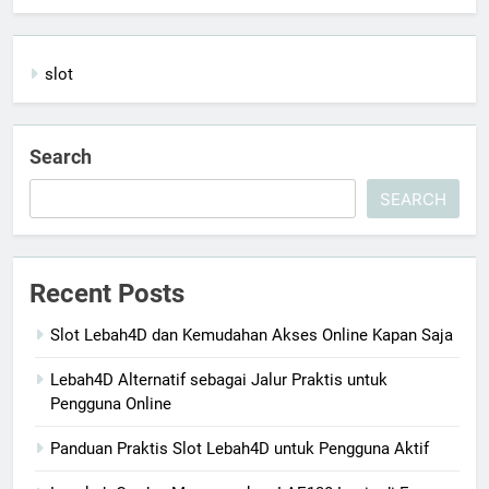
slot
Search
SEARCH
Recent Posts
Slot Lebah4D dan Kemudahan Akses Online Kapan Saja
Lebah4D Alternatif sebagai Jalur Praktis untuk
Pengguna Online
Panduan Praktis Slot Lebah4D untuk Pengguna Aktif