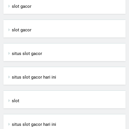
slot gacor
slot gacor
situs slot gacor
situs slot gacor hari ini
slot
situs slot gacor hari ini