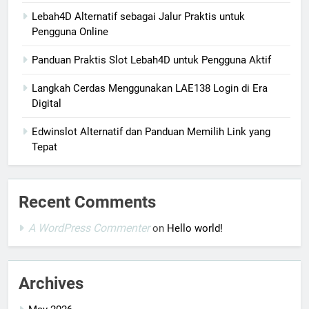
Lebah4D Alternatif sebagai Jalur Praktis untuk
Pengguna Online
Panduan Praktis Slot Lebah4D untuk Pengguna Aktif
Langkah Cerdas Menggunakan LAE138 Login di Era
Digital
Edwinslot Alternatif dan Panduan Memilih Link yang
Tepat
Recent Comments
A WordPress Commenter
on
Hello world!
Archives