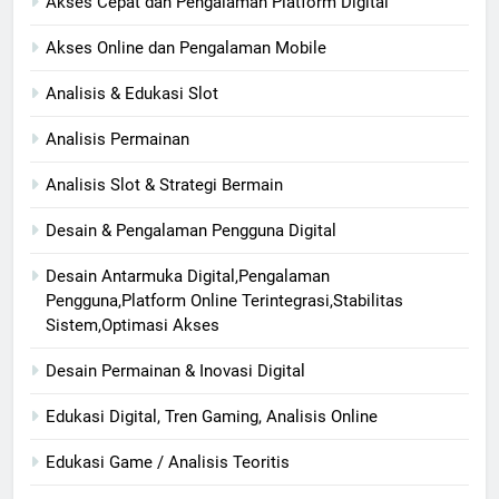
Akses Cepat dan Pengalaman Platform Digital
Akses Online dan Pengalaman Mobile
Analisis & Edukasi Slot
Analisis Permainan
Analisis Slot & Strategi Bermain
Desain & Pengalaman Pengguna Digital
Desain Antarmuka Digital,Pengalaman
Pengguna,Platform Online Terintegrasi,Stabilitas
Sistem,Optimasi Akses
Desain Permainan & Inovasi Digital
Edukasi Digital, Tren Gaming, Analisis Online
Edukasi Game / Analisis Teoritis