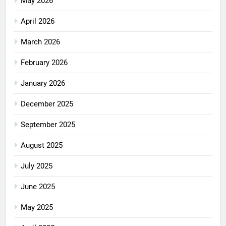
May 2026
April 2026
March 2026
February 2026
January 2026
December 2025
September 2025
August 2025
July 2025
June 2025
May 2025