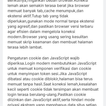
Berikutnya,ringankan beban browser.Koneksi
lemah akan semakin terasa berat jika browser
memuat banyak tab,cache menumpuk,dan
ekstensi aktif.Tutup tab yang tidak
diperlukan,gunakan mode normal tanpa ekstensi
yang agresif,dan pastikan browser versi terbaru
agar efisien dalam mengelola koneksi
modern.Browser yang usang sering kesulitan
memuat skrip keamanan dan membuat halaman
terasa lebih lambat.
Pengaturan cookie dan JavaScript wajib
diperiksa.Login modern membutuhkan JavaScript
untuk memuat komponen verifikasi dan cookie
untuk menyimpan token sesi.Jika JavaScript
dibatasi atau cookie diblokir,halaman bisa terus
memuat tanpa hasil.Saat koneksi lemah,kesalahan
kecil seperti cookie tidak tersimpan akan membuat
login terasa berulang-ulang.Pastikan cookie
diizinkan dan JavaScript aktif,serta hindari mode
privasi ekstrem yang menghapus data situs setiap