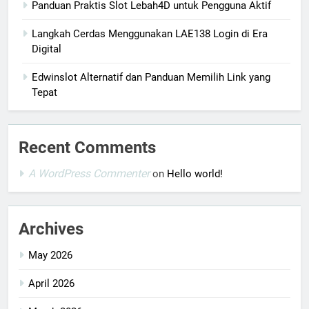
Panduan Praktis Slot Lebah4D untuk Pengguna Aktif
Langkah Cerdas Menggunakan LAE138 Login di Era
Digital
Edwinslot Alternatif dan Panduan Memilih Link yang
Tepat
Recent Comments
A WordPress Commenter
on
Hello world!
Archives
May 2026
April 2026