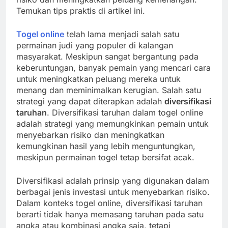
Temukan tips praktis di artikel ini.
Togel online
telah lama menjadi salah satu
permainan judi yang populer di kalangan
masyarakat. Meskipun sangat bergantung pada
keberuntungan, banyak pemain yang mencari cara
untuk meningkatkan peluang mereka untuk
menang dan meminimalkan kerugian. Salah satu
strategi yang dapat diterapkan adalah
diversifikasi
taruhan
. Diversifikasi taruhan dalam togel online
adalah strategi yang memungkinkan pemain untuk
menyebarkan risiko dan meningkatkan
kemungkinan hasil yang lebih menguntungkan,
meskipun permainan togel tetap bersifat acak.
Diversifikasi adalah prinsip yang digunakan dalam
berbagai jenis investasi untuk menyebarkan risiko.
Dalam konteks togel online, diversifikasi taruhan
berarti tidak hanya memasang taruhan pada satu
angka atau kombinasi angka saja, tetapi