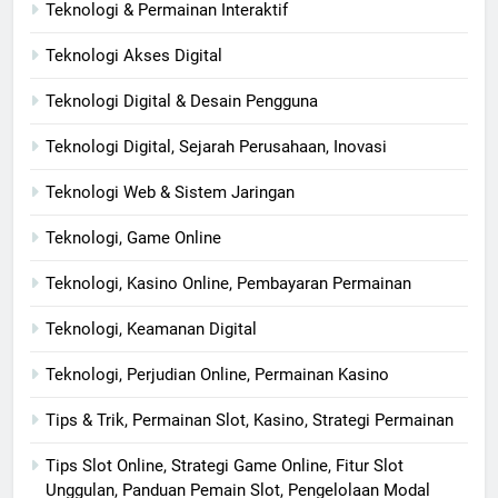
Teknologi & Permainan Interaktif
Teknologi Akses Digital
Teknologi Digital & Desain Pengguna
Teknologi Digital, Sejarah Perusahaan, Inovasi
Teknologi Web & Sistem Jaringan
Teknologi, Game Online
Teknologi, Kasino Online, Pembayaran Permainan
Teknologi, Keamanan Digital
Teknologi, Perjudian Online, Permainan Kasino
Tips & Trik, Permainan Slot, Kasino, Strategi Permainan
Tips Slot Online, Strategi Game Online, Fitur Slot
Unggulan, Panduan Pemain Slot, Pengelolaan Modal