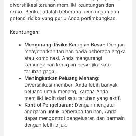
diversifikasi taruhan memiliki keuntungan dan
risiko. Berikut adalah beberapa keuntungan dan
potensi risiko yang perlu Anda pertimbangkan:
Keuntungan:
Mengurangi Risiko Kerugian Besar
: Dengan
menyebarkan taruhan pada beberapa angka
atau kombinasi, Anda mengurangi
kemungkinan kerugian besar jika satu
taruhan gagal.
Meningkatkan Peluang Menang
:
Diversifikasi memberi Anda lebih banyak
peluang untuk menang, karena Anda
memiliki lebih dari satu taruhan yang aktif.
Kontrol Pengeluaran
: Dengan mengatur
anggaran untuk beberapa taruhan, Anda
dapat mengontrol pengeluaran dan bermain
dengan lebih bijak.