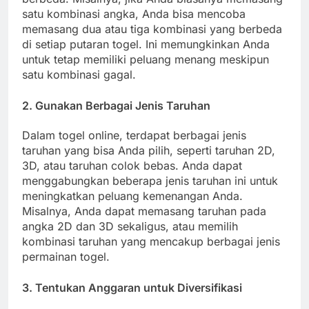
satu kombinasi angka, Anda bisa mencoba
memasang dua atau tiga kombinasi yang berbeda
di setiap putaran togel. Ini memungkinkan Anda
untuk tetap memiliki peluang menang meskipun
satu kombinasi gagal.
2.
Gunakan Berbagai Jenis Taruhan
Dalam togel online, terdapat berbagai jenis
taruhan yang bisa Anda pilih, seperti taruhan 2D,
3D, atau taruhan colok bebas. Anda dapat
menggabungkan beberapa jenis taruhan ini untuk
meningkatkan peluang kemenangan Anda.
Misalnya, Anda dapat memasang taruhan pada
angka 2D dan 3D sekaligus, atau memilih
kombinasi taruhan yang mencakup berbagai jenis
permainan togel.
3.
Tentukan Anggaran untuk Diversifikasi