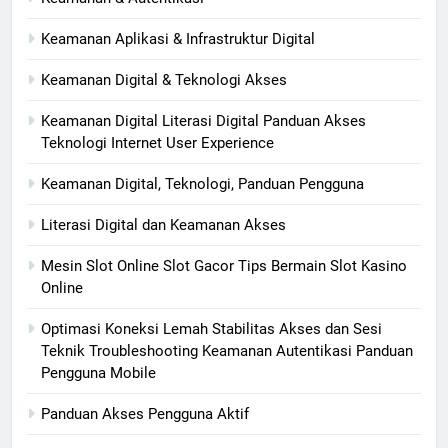
Keamanan Aplikasi & Infrastruktur Digital
Keamanan Digital & Teknologi Akses
Keamanan Digital Literasi Digital Panduan Akses
Teknologi Internet User Experience
Keamanan Digital, Teknologi, Panduan Pengguna
Literasi Digital dan Keamanan Akses
Mesin Slot Online Slot Gacor Tips Bermain Slot Kasino
Online
Optimasi Koneksi Lemah Stabilitas Akses dan Sesi
Teknik Troubleshooting Keamanan Autentikasi Panduan
Pengguna Mobile
Panduan Akses Pengguna Aktif