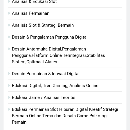
Analisis & Edukasi Slot
Analisis Permainan
Analisis Slot & Strategi Bermain
Desain & Pengalaman Pengguna Digital
Desain Antarmuka Digital,Pengalaman
Pengguna,Platform Online Terintegrasi,Stabilitas
Sistem,Optimasi Akses
Desain Permainan & Inovasi Digital
Edukasi Digital, Tren Gaming, Analisis Online
Edukasi Game / Analisis Teoritis
Edukasi Permainan Slot Hiburan Digital Kreatif Strategi
Bermain Online Tema dan Desain Game Psikologi
Pemain