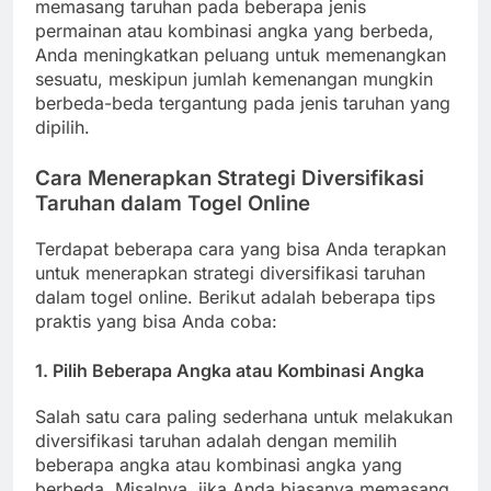
memasang taruhan pada beberapa jenis
permainan atau kombinasi angka yang berbeda,
Anda meningkatkan peluang untuk memenangkan
sesuatu, meskipun jumlah kemenangan mungkin
berbeda-beda tergantung pada jenis taruhan yang
dipilih.
Cara Menerapkan Strategi Diversifikasi
Taruhan dalam Togel Online
Terdapat beberapa cara yang bisa Anda terapkan
untuk menerapkan strategi diversifikasi taruhan
dalam togel online. Berikut adalah beberapa tips
praktis yang bisa Anda coba:
1.
Pilih Beberapa Angka atau Kombinasi Angka
Salah satu cara paling sederhana untuk melakukan
diversifikasi taruhan adalah dengan memilih
beberapa angka atau kombinasi angka yang
berbeda. Misalnya, jika Anda biasanya memasang