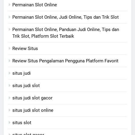
Permainan Slot Online
Permainan Slot Online, Judi Online, Tips dan Trik Slot
Permainan Slot Online, Panduan Judi Online, Tips dan
Trik Slot, Platform Slot Terbaik
Review Situs
Review Situs Pengalaman Pengguna Platform Favorit
situs judi
situs judi slot
situs judi slot gacor
situs judi slot online
situs slot