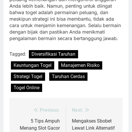
Anda lebih baik. Namun, penting untuk diingat
bahwa togel adalah permainan peluang, dan
meskipun strategi ini bisa membantu, tidak ada
cara untuk menjamin kemenangan. Selalu bermain
dengan bijak dan pastikan Anda menikmati
pengalaman bermain secara bertanggung jawab.
Tagged:
Diversifikasi Taruhan
Keuntungan Togel
Manajemen Risiko
Strategi Togel
Taruhan Cerdas
Togel Online
Previous:
Next:
Post
navigation
5 Tips Ampuh
Mengakses Sbobet
Menang Slot Gacor
Lewat Link Alternatif