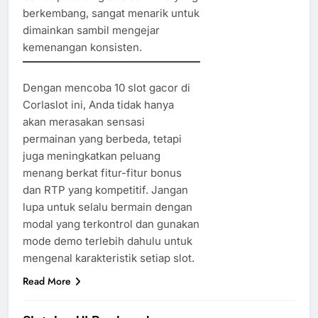
berkembang, sangat menarik untuk
dimainkan sambil mengejar
kemenangan konsisten.
Dengan mencoba 10 slot gacor di
Corlaslot ini, Anda tidak hanya
akan merasakan sensasi
permainan yang berbeda, tetapi
juga meningkatkan peluang
menang berkat fitur-fitur bonus
dan RTP yang kompetitif. Jangan
lupa untuk selalu bermain dengan
modal yang terkontrol dan gunakan
mode demo terlebih dahulu untuk
mengenal karakteristik setiap slot.
Read More