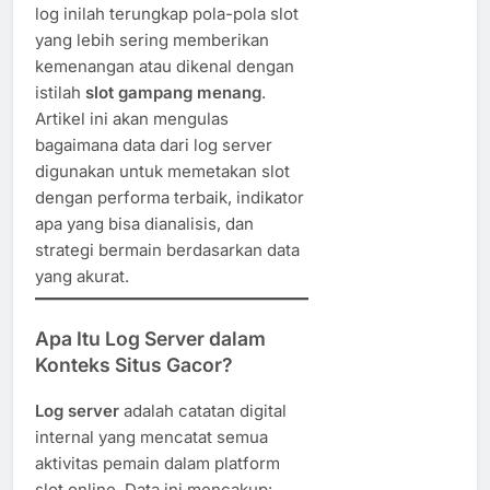
log inilah terungkap pola-pola slot
yang lebih sering memberikan
kemenangan atau dikenal dengan
istilah
slot gampang menang
.
Artikel ini akan mengulas
bagaimana data dari log server
digunakan untuk memetakan slot
dengan performa terbaik, indikator
apa yang bisa dianalisis, dan
strategi bermain berdasarkan data
yang akurat.
Apa Itu Log Server dalam
Konteks Situs Gacor?
Log server
adalah catatan digital
internal yang mencatat semua
aktivitas pemain dalam platform
slot online. Data ini mencakup: