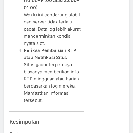
(10.00–14.00 atau 22.00–
01.00)
Waktu ini cenderung stabil
dan server tidak terlalu
padat. Data log lebih akurat
mencerminkan kondisi
nyata slot.
Periksa Pembaruan RTP
atau Notifikasi Situs
Situs gacor terpercaya
biasanya memberikan info
RTP mingguan atau harian
berdasarkan log mereka.
Manfaatkan informasi
tersebut.
Kesimpulan