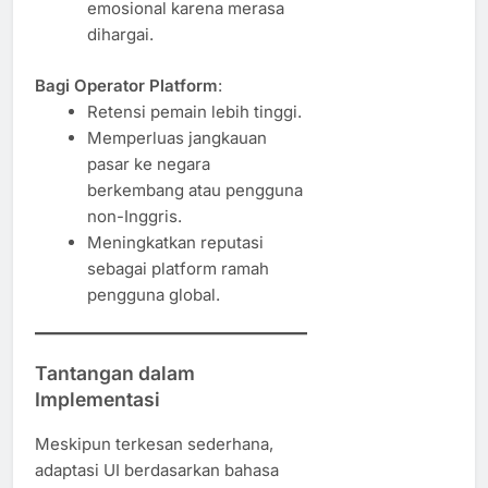
emosional karena merasa
dihargai.
Bagi Operator Platform
:
Retensi pemain lebih tinggi.
Memperluas jangkauan
pasar ke negara
berkembang atau pengguna
non-Inggris.
Meningkatkan reputasi
sebagai platform ramah
pengguna global.
Tantangan dalam
Implementasi
Meskipun terkesan sederhana,
adaptasi UI berdasarkan bahasa