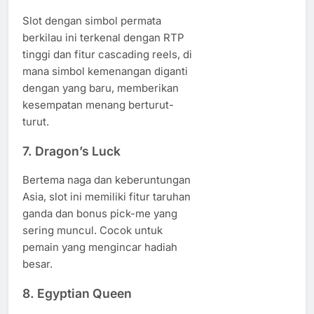
Slot dengan simbol permata
berkilau ini terkenal dengan RTP
tinggi dan fitur cascading reels, di
mana simbol kemenangan diganti
dengan yang baru, memberikan
kesempatan menang berturut-
turut.
7.
Dragon’s Luck
Bertema naga dan keberuntungan
Asia, slot ini memiliki fitur taruhan
ganda dan bonus pick-me yang
sering muncul. Cocok untuk
pemain yang mengincar hadiah
besar.
8.
Egyptian Queen