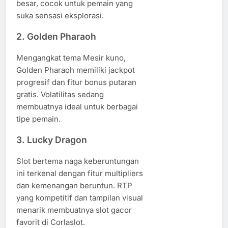
besar, cocok untuk pemain yang
suka sensasi eksplorasi.
2.
Golden Pharaoh
Mengangkat tema Mesir kuno,
Golden Pharaoh memiliki jackpot
progresif dan fitur bonus putaran
gratis. Volatilitas sedang
membuatnya ideal untuk berbagai
tipe pemain.
3.
Lucky Dragon
Slot bertema naga keberuntungan
ini terkenal dengan fitur multipliers
dan kemenangan beruntun. RTP
yang kompetitif dan tampilan visual
menarik membuatnya slot gacor
favorit di Corlaslot.