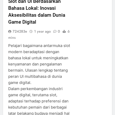
Slot dan UI Berdasarkan
Bahasa Lokal: Inovasi
Aksesibilitas dalam Dunia
Game Digital
724283e
1 year ago
0
6
mins
Pelajari bagaimana antarmuka slot
modern beradaptasi dengan
bahasa lokal untuk meningkatkan
kenyamanan dan pengalaman
bermain. Ulasan lengkap tentang
peran UI multibahasa di dunia
game digital.
Dalam perkembangan industri
game digital, terutama slot,
adaptasi terhadap preferensi dan
kebutuhan pemain dari berbagai
latar belakang budaya menjadi hal