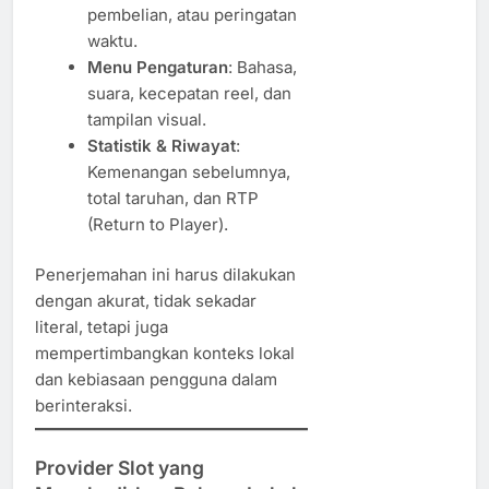
pembelian, atau peringatan
waktu.
Menu Pengaturan
: Bahasa,
suara, kecepatan reel, dan
tampilan visual.
Statistik & Riwayat
:
Kemenangan sebelumnya,
total taruhan, dan RTP
(Return to Player).
Penerjemahan ini harus dilakukan
dengan akurat, tidak sekadar
literal, tetapi juga
mempertimbangkan konteks lokal
dan kebiasaan pengguna dalam
berinteraksi.
Provider Slot yang