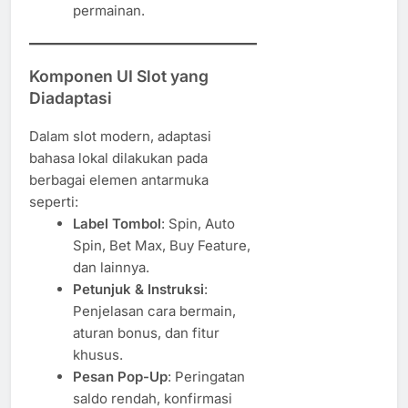
permainan.
Komponen UI Slot yang
Diadaptasi
Dalam slot modern, adaptasi
bahasa lokal dilakukan pada
berbagai elemen antarmuka
seperti:
Label Tombol
: Spin, Auto
Spin, Bet Max, Buy Feature,
dan lainnya.
Petunjuk & Instruksi
:
Penjelasan cara bermain,
aturan bonus, dan fitur
khusus.
Pesan Pop-Up
: Peringatan
saldo rendah, konfirmasi