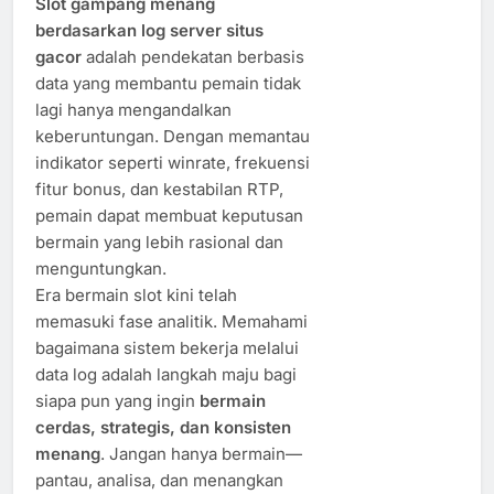
Slot gampang menang
berdasarkan log server situs
gacor
adalah pendekatan berbasis
data yang membantu pemain tidak
lagi hanya mengandalkan
keberuntungan. Dengan memantau
indikator seperti winrate, frekuensi
fitur bonus, dan kestabilan RTP,
pemain dapat membuat keputusan
bermain yang lebih rasional dan
menguntungkan.
Era bermain slot kini telah
memasuki fase analitik. Memahami
bagaimana sistem bekerja melalui
data log adalah langkah maju bagi
siapa pun yang ingin
bermain
cerdas, strategis, dan konsisten
menang
. Jangan hanya bermain—
pantau, analisa, dan menangkan