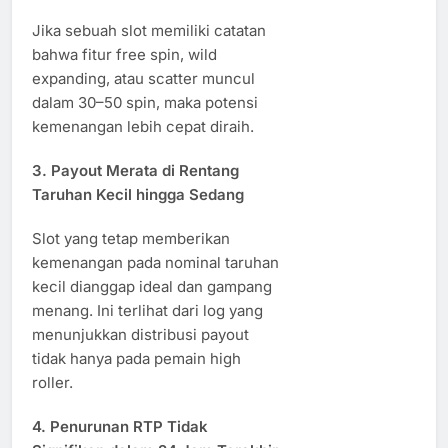
Jika sebuah slot memiliki catatan
bahwa fitur free spin, wild
expanding, atau scatter muncul
dalam 30–50 spin, maka potensi
kemenangan lebih cepat diraih.
3.
Payout Merata di Rentang
Taruhan Kecil hingga Sedang
Slot yang tetap memberikan
kemenangan pada nominal taruhan
kecil dianggap ideal dan gampang
menang. Ini terlihat dari log yang
menunjukkan distribusi payout
tidak hanya pada pemain high
roller.
4.
Penurunan RTP Tidak