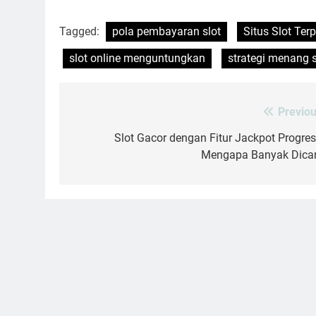
Tagged:
pola pembayaran slot
Situs Slot Ter
slot online menguntungkan
strategi menang s
Previou
Post
navigation
Slot Gacor dengan Fitur Jackpot Progresi
Mengapa Banyak Dicar