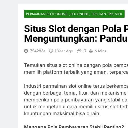
PERMAINAN SLOT ONLINE, JUDI ONLINE, TIPS DAN TRIK SLOT
Situs Slot dengan Pola
Menguntungkan: Pandua
0
724283e
1 Year Ago
6 Mins
Temukan situs slot online dengan pola pemb
memilih platform terbaik yang aman, terper
Industri permainan slot online terus berkem
dengan berbagai tema, fitur, dan mekanism
memberikan pola pembayaran yang stabil da
untuk mengetahui cara memilih situs slot ter
keuntungan maksimal bisa diraih.
Mengapa Pola Pembayaran Stabil Penting?