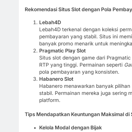
Rekomendasi Situs Slot dengan Pola Pemba
Lebah4D
Lebah4D terkenal dengan koleksi perma
pembayaran yang stabil. Situs ini mem
banyak promo menarik untuk meningk
Pragmatic Play Slot
Situs slot dengan game dari Pragmatic 
RTP yang tinggi. Permainan seperti
Gat
pola pembayaran yang konsisten.
Habanero Slot
Habanero menawarkan banyak pilihan sl
stabil. Permainan mereka juga sering m
platform.
Tips Mendapatkan Keuntungan Maksimal di S
Kelola Modal dengan Bijak