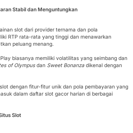
yaran Stabil dan Menguntungkan
inan slot dari provider ternama dan pola
iliki RTP rata-rata yang tinggi dan menawarkan
atkan peluang menang.
Play biasanya memiliki volatilitas yang seimbang dan
es of Olympus
dan
Sweet Bonanza
dikenal dengan
ot dengan fitur-fitur unik dan pola pembayaran yang
asuk dalam daftar slot gacor harian di berbagai
itus Slot