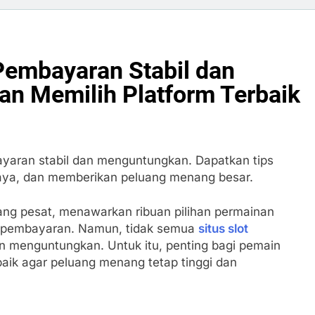
 Pembayaran Stabil dan
n Memilih Platform Terbaik
ayaran stabil dan menguntungkan. Dapatkan tips
caya, dan memberikan peluang menang besar.
bang pesat, menawarkan ribuan pilihan permainan
e pembayaran. Namun, tidak semua
situs slot
n menguntungkan. Untuk itu, penting bagi pemain
baik agar peluang menang tetap tinggi dan