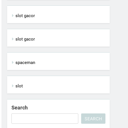
slot gacor
slot gacor
spaceman
slot
Search
SEARCH