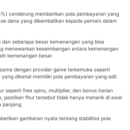
s 95%) cenderung memberikan pola pembayaran yang
tase dana yang dikembalikan kepada pemain dalam
ng dan seberapa besar kemenangan yang bisa
edang menawarkan keseimbangan antara kemenangan
aih kemenangan besar.
a sama dengan provider game terkemuka seperti
 yang dikenal memiliki pola pembayaran yang adil.
 seperti free spins, multiplier, dan bonus harian
pastikan fitur tersebut tidak hanya menarik di awal
a panjang.
erikan gambaran nyata tentang stabilitas pola