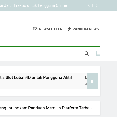
ai Jalur Praktis untuk Pengguna Online
tis Slot Lebah4D untuk Pengguna Aktif
ggunakan LAE138 Login di Era Digital
NEWSLETTER
RANDOM NEWS
n Kemudahan Akses Online Kapan Saja
Menang Besar Dan Layanan Terpercaya.
ai Jalur Praktis untuk Pengguna Online
tis Slot Lebah4D untuk Pengguna Aktif
ggunakan LAE138 Login di Era Digital
ah4D untuk Pengguna Aktif
Langkah Cerdas Menggunakan
3 Months Ago
Menguntungkan: Panduan Memilih Platform Terbaik