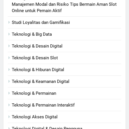
Manajemen Modal dan Risiko Tips Bermain Aman Slot
Online untuk Pemain Aktif
Studi Loyalitas dan Gamifikasi
Teknologi & Big Data
Teknologi & Desain Digital
Teknologi & Desain Slot
Teknologi & Hiburan Digital
Teknologi & Keamanan Digital
Teknologi & Permainan
Teknologi & Permainan Interaktif
Teknologi Akses Digital
Teknologi Digital & Desain Pengguna