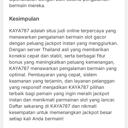
bermain mereka.
Kesimpulan
KAYA787 adalah situs judi online terpercaya yang
menawarkan pengalaman bermain slot gacor
dengan peluang jackpot instan yang menggiurkan.
Dengan server Thailand asli yang memberikan
koneksi cepat dan stabil, serta berbagai fitur
bonus yang meningkatkan peluang kemenangan,
KAYA787 menawarkan pengalaman bermain yang
optimal. Pembayaran yang cepat, sistem
keamanan yang terjamin, dan layanan pelanggan
yang responsif menjadikan KAYA787 pilihan
terbaik bagi pemain yang ingin meraih jackpot
instan dan menikmati permainan slot yang lancar.
Daftar sekarang di KAYA787 dan nikmati
kesempatan untuk memenangkan jackpot besar
setiap kali Anda bermain!