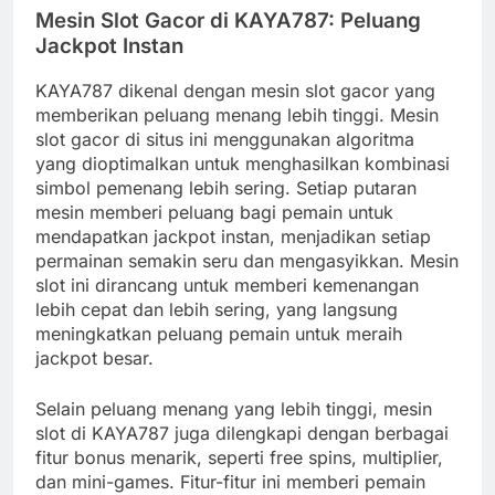
Mesin Slot Gacor di KAYA787: Peluang
Jackpot Instan
KAYA787 dikenal dengan mesin slot gacor yang
memberikan peluang menang lebih tinggi. Mesin
slot gacor di situs ini menggunakan algoritma
yang dioptimalkan untuk menghasilkan kombinasi
simbol pemenang lebih sering. Setiap putaran
mesin memberi peluang bagi pemain untuk
mendapatkan jackpot instan, menjadikan setiap
permainan semakin seru dan mengasyikkan. Mesin
slot ini dirancang untuk memberi kemenangan
lebih cepat dan lebih sering, yang langsung
meningkatkan peluang pemain untuk meraih
jackpot besar.
Selain peluang menang yang lebih tinggi, mesin
slot di KAYA787 juga dilengkapi dengan berbagai
fitur bonus menarik, seperti free spins, multiplier,
dan mini-games. Fitur-fitur ini memberi pemain