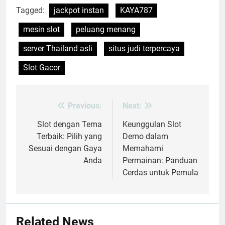
Tagged:
jackpot instan
KAYA787
mesin slot
peluang menang
server Thailand asli
situs judi terpercaya
Slot Gacor
Previous:
Next:
Post
navigation
Slot dengan Tema
Keunggulan Slot
Terbaik: Pilih yang
Demo dalam
Sesuai dengan Gaya
Memahami
Anda
Permainan: Panduan
Cerdas untuk Pemula
Related News