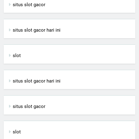
situs slot gacor
situs slot gacor hari ini
slot
situs slot gacor hari ini
situs slot gacor
slot