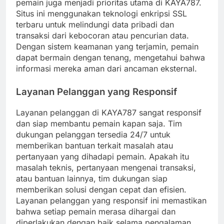
pemain juga menjadi prioritas utama di KAYA787.
Situs ini menggunakan teknologi enkripsi SSL
terbaru untuk melindungi data pribadi dan
transaksi dari kebocoran atau pencurian data.
Dengan sistem keamanan yang terjamin, pemain
dapat bermain dengan tenang, mengetahui bahwa
informasi mereka aman dari ancaman eksternal.
Layanan Pelanggan yang Responsif
Layanan pelanggan di KAYA787 sangat responsif
dan siap membantu pemain kapan saja. Tim
dukungan pelanggan tersedia 24/7 untuk
memberikan bantuan terkait masalah atau
pertanyaan yang dihadapi pemain. Apakah itu
masalah teknis, pertanyaan mengenai transaksi,
atau bantuan lainnya, tim dukungan siap
memberikan solusi dengan cepat dan efisien.
Layanan pelanggan yang responsif ini memastikan
bahwa setiap pemain merasa dihargai dan
diperlakukan dengan baik selama pengalaman