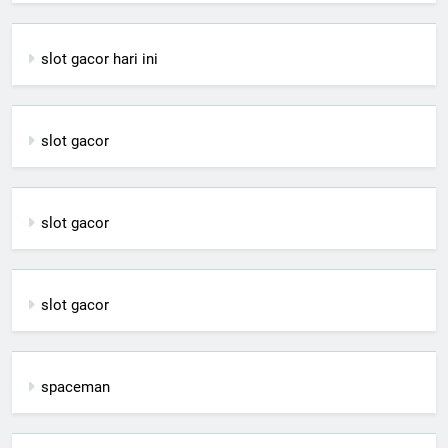
slot gacor hari ini
slot gacor
slot gacor
slot gacor
spaceman