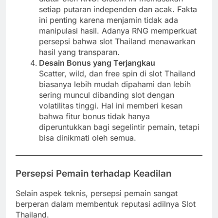
setiap putaran independen dan acak. Fakta
ini penting karena menjamin tidak ada
manipulasi hasil. Adanya RNG memperkuat
persepsi bahwa slot Thailand menawarkan
hasil yang transparan.
Desain Bonus yang Terjangkau
Scatter, wild, dan free spin di slot Thailand
biasanya lebih mudah dipahami dan lebih
sering muncul dibanding slot dengan
volatilitas tinggi. Hal ini memberi kesan
bahwa fitur bonus tidak hanya
diperuntukkan bagi segelintir pemain, tetapi
bisa dinikmati oleh semua.
Persepsi Pemain terhadap Keadilan
Selain aspek teknis, persepsi pemain sangat
berperan dalam membentuk reputasi adilnya Slot
Thailand.