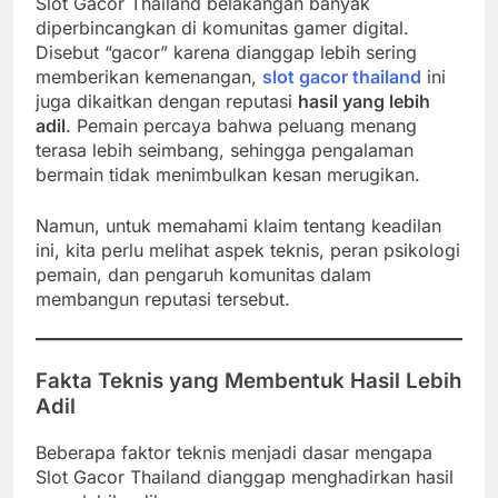
Slot Gacor Thailand belakangan banyak
diperbincangkan di komunitas gamer digital.
Disebut “gacor” karena dianggap lebih sering
memberikan kemenangan,
slot gacor thailand
ini
juga dikaitkan dengan reputasi
hasil yang lebih
adil
. Pemain percaya bahwa peluang menang
terasa lebih seimbang, sehingga pengalaman
bermain tidak menimbulkan kesan merugikan.
Namun, untuk memahami klaim tentang keadilan
ini, kita perlu melihat aspek teknis, peran psikologi
pemain, dan pengaruh komunitas dalam
membangun reputasi tersebut.
Fakta Teknis yang Membentuk Hasil Lebih
Adil
Beberapa faktor teknis menjadi dasar mengapa
Slot Gacor Thailand dianggap menghadirkan hasil