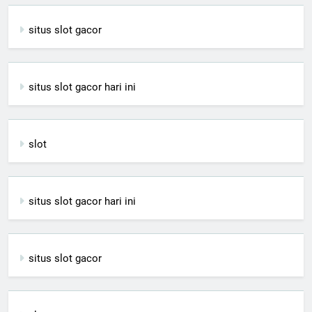
situs slot gacor
situs slot gacor hari ini
slot
situs slot gacor hari ini
situs slot gacor