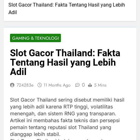
Slot Gacor Thailand: Fakta Tentang Hasil yang Lebih
Adil
GAMING & TEKNOLOGI
Slot Gacor Thailand: Fakta
Tentang Hasil yang Lebih
Adil
0
724283e
11 Months Ago
5 Mins
Slot Gacor Thailand sering disebut memiliki hasil
yang lebih adil karena RTP tinggi, volatilitas
menengah, dan sistem RNG yang transparan.
Artikel ini membahas fakta teknis dan persepsi
pemain tentang reputasi slot Thailand yang
dianggap lebih stabil.