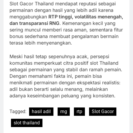
Slot Gacor Thailand mendapat reputasi sebagai
permainan dengan hasil yang lebih adil karena
menggabungkan
RTP tinggi, volatilitas menengah,
dan transparansi RNG
. Kemenangan kecil yang
sering muncul memberi rasa aman, sementara fitur
bonus sederhana membuat pengalaman bermain
terasa lebih menyenangkan.
Meski hasil tetap sepenuhnya acak, persepsi
komunitas memperkuat citra positif slot Thailand
sebagai permainan yang stabil dan ramah pemain.
Dengan memahami fakta ini, pemain bisa
menikmati permainan dengan ekspektasi realistis:
adil bukan berarti selalu menang, melainkan
adanya keseimbangan peluang yang konsisten.
Tagged:
hasil adil
rng
rtp
Slot Gacor
slot thailand