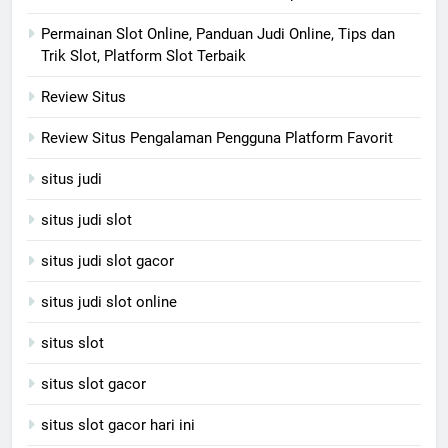
Permainan Slot Online, Panduan Judi Online, Tips dan
Trik Slot, Platform Slot Terbaik
Review Situs
Review Situs Pengalaman Pengguna Platform Favorit
situs judi
situs judi slot
situs judi slot gacor
situs judi slot online
situs slot
situs slot gacor
situs slot gacor hari ini