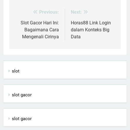
Previous:
Next:
Post
navigation
Slot Gacor Hari Ini:
Horas88 Link Login
Bagaimana Cara
dalam Konteks Big
Mengenali Cirinya
Data
slot
slot gacor
slot gacor