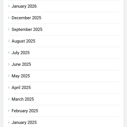
January 2026
December 2025
September 2025
August 2025
July 2025
June 2025
May 2025
April 2025
March 2025
February 2025
January 2025